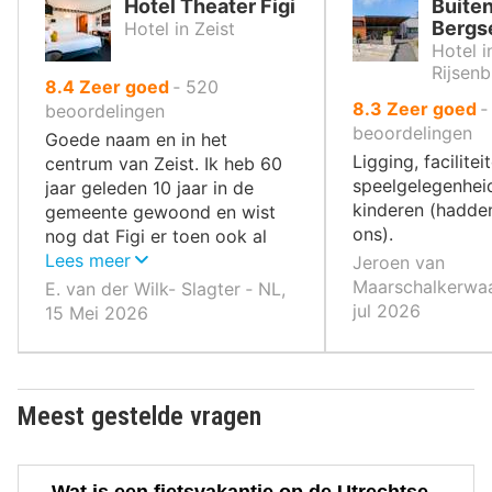
Hotel Theater Figi
Buiten
Bergs
Hotel in Zeist
Hotel i
Rijsen
uit
8.4
Zeer goed
‐
520
uit
8.3
Zeer goed
10
beoordelingen
10
beoordelingen
,
Goede naam en in het
,
Ligging, facilitei
centrum van Zeist. Ik heb 60
speelgelegenhei
jaar geleden 10 jaar in de
kinderen (hadden 
gemeente gewoond en wist
ons).
nog dat Figi er toen ook al
was.
Lees meer
Jeroen van
Maarschalkerwaa
E. van der Wilk- Slagter ‐ NL,
jul 2026
15 Mei 2026
Meest gestelde vragen
Wat is een fietsvakantie op de Utrechtse