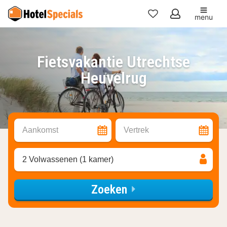
menu
Mijn
favorieten
Fietsvakantie Utrechtse
Heuvelrug
Aankomst
Vertrek
2 Volwassenen (1 kamer)
Zoeken