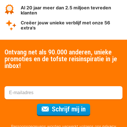
Al 20 jaar meer dan 2.5 miljoen tevreden
klanten
Creëer jouw unieke verblijf met onze 56
extra's
Ontvang net als 90.000 anderen, unieke
promoties en de tofste reisinspiratie in je
inbox!
Voor de nieuws
Schrijf mij in
Persoonsgegevens worden verwerkt volgens ons
privacy