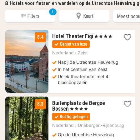
8
Hotels voor fietsen en wandelen op de Utrechtse Heuvelrug 
1
Filters
Kaart
1
Hotel Theater Figi
, 4 Sterren
8.4
nacht
Geniet van luxe
vanaf
96,80
Nederland
›
Zeist
€
Nabij de Utrechtse Heuvelrug
In het centrum van Zeist
Uniek theaterhotel met 4
bioscoopzalen
Buitenplaats de Bergse
8.3
1
Bossen
, 4 Sterren
nacht
Rustig gelegen
vanaf
79,09
Nederland
›
Driebergen-Rijsenburg
€
Op de Utrechtse Heuvelrug