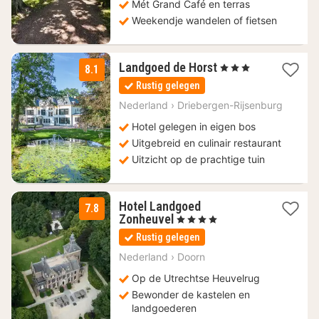
Mét Grand Café en terras
Weekendje wandelen of fietsen
1
Landgoed de Horst
, 3 Sterren
8.1
nacht
Rustig gelegen
vanaf
110
Nederland
›
Driebergen-Rijsenburg
€
Hotel gelegen in eigen bos
Uitgebreid en culinair restaurant
Uitzicht op de prachtige tuin
Hotel Landgoed
7.8
2
Zonheuvel
, 4 Sterren
nachten
Rustig gelegen
vanaf
117,50
Nederland
›
Doorn
€
Op de Utrechtse Heuvelrug
Bewonder de kastelen en
landgoederen