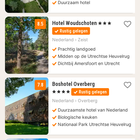
Duurzaam hotel
2
Hotel Woudschoten
, 3 Sterren
8.5
nachten
Rustig gelegen
vanaf
84
Nederland
›
Zeist
€
Prachtig landgoed
Midden op de Utrechtse Heuvelrug
Dichtbij Amersfoort en Utrecht
1
Boshotel Overberg
7.8
nacht
, 4 Sterren
Rustig gelegen
vanaf
94,60
Nederland
›
Overberg
€
Duurzaamste hotel van Nederland
Biologische keuken
Nationaal Park Utrechtse Heuvelrug