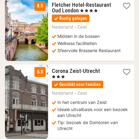
Fletcher Hotel-Restaurant
8.5
1
Oud London
, 4 Sterren
nacht
Rustig gelegen
vanaf
88
Nederland
›
Zeist
€
Midden in de bossen
Wellness faciliteiten
Sfeervolle Brasserie Restaurant
1
Corona Zeist-Utrecht
6.8
nacht
, 3 Sterren
vanaf
Geschikt voor families
109,49
€
Nederland
›
Zeist
In het centrum van Zeist
Ideale uitvalbasis voor een bezoek
aan Utrecht
Tip: bezoek de Domtoren van
Utrecht