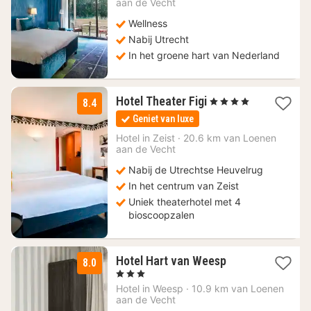
aan de Vecht
€
Wellness
Nabij Utrecht
In het groene hart van Nederland
1
Hotel Theater Figi
, 4 Sterren
8.4
nacht
Geniet van luxe
vanaf
96,80
Hotel in
Zeist
·
20.6 km van Loenen
aan de Vecht
€
Nabij de Utrechtse Heuvelrug
In het centrum van Zeist
Uniek theaterhotel met 4
bioscoopzalen
2
Hotel Hart van Weesp
8.0
nachten
, 3 Sterren
vanaf
Hotel in
Weesp
·
10.9 km van Loenen
113,07
aan de Vecht
€