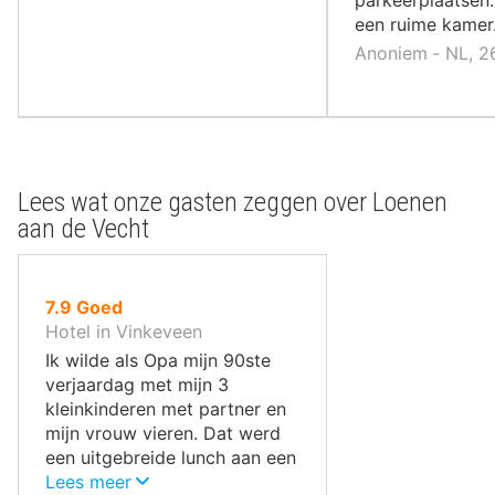
een ruime kamer
Anoniem ‐ NL, 2
Lees wat onze gasten zeggen over Loenen
aan de Vecht
uit
7.9
Goed
10
Hotel in Vinkeveen
,
Ik wilde als Opa mijn 90ste
verjaardag met mijn 3
kleinkinderen met partner en
mijn vrouw vieren. Dat werd
een uitgebreide lunch aan een
mooie tafel in een heel rustig
Lees meer