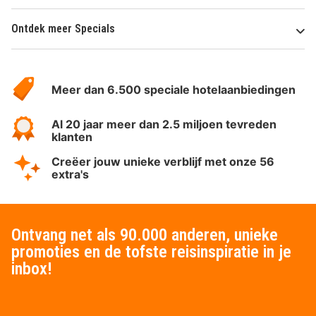
Ontdek meer Specials
Over
HotelSpecials
Meer dan 6.500 speciale hotelaanbiedingen
Al 20 jaar meer dan 2.5 miljoen tevreden
klanten
Creëer jouw unieke verblijf met onze 56
extra's
Ontvang net als 90.000 anderen, unieke
promoties en de tofste reisinspiratie in je
inbox!