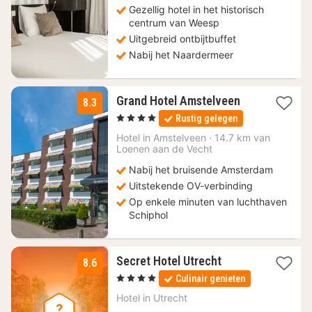
Gezellig hotel in het historisch
centrum van Weesp
Uitgebreid ontbijtbuffet
Nabij het Naardermeer
1
Grand Hotel Amstelveen
8.3
nacht
, 4 Sterren
Rustig gelegen
vanaf
99
Hotel in
Amstelveen
·
14.7 km van
Loenen aan de Vecht
€
Nabij het bruisende Amsterdam
Uitstekende OV-verbinding
Op enkele minuten van luchthaven
Schiphol
1
Secret Hotel Utrecht
8.6
nacht
, 4 Sterren
Culinair genieten
vanaf
119,90
Hotel in
Utrecht
€