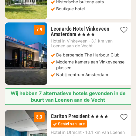
Historische buitenplaats
Boutique hotel
Leonardo Hotel Vinkeveen
7.9
1
Amsterdam
, 4 Sterren
nacht
Hotel in
Vinkeveen
·
3.1 km van
vanaf
Loenen aan de Vecht
80
De beroemde The Harbour Club
€
Moderne kamers aan Vinkeveense
plassen
Nabij centrum Amsterdam
Wij hebben 7 alternatieve hotels gevonden in de
buurt van Loenen aan de Vecht
1
Carlton President
, 4 Sterren
8.3
nacht
Geniet van luxe
vanaf
132
Hotel in
Utrecht
·
10.1 km van Loenen