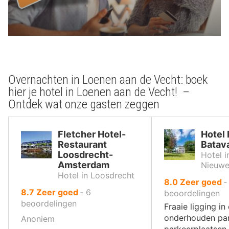
Overnachten in Loenen aan de Vecht: boek
hier je hotel in Loenen aan de Vecht! –
Ontdek wat onze gasten zeggen
Fletcher Hotel-
Hotel 
Restaurant
Batav
Loosdrecht-
Hotel i
Amsterdam
Nieuwe
Hotel in Loosdrecht
uit
8.0
Zeer goed
uit
8.7
Zeer goed
‐
6
10
beoordelingen
10
beoordelingen
,
Fraaie ligging i
,
onderhouden par
Anoniem
parkeerplaatsen