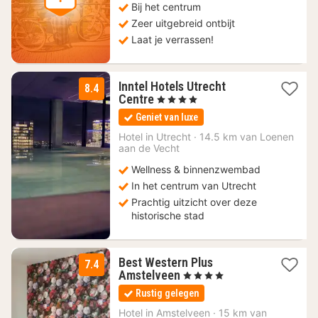
Bij het centrum
Zeer uitgebreid ontbijt
Laat je verrassen!
Inntel Hotels Utrecht
8.4
1
Centre
, 4 Sterren
nacht
Geniet van luxe
vanaf
121
Hotel in
Utrecht
·
14.5 km van Loenen
aan de Vecht
€
Wellness & binnenzwembad
In het centrum van Utrecht
Prachtig uitzicht over deze
historische stad
Best Western Plus
7.4
1
Amstelveen
, 4 Sterren
nacht
Rustig gelegen
vanaf
76,65
Hotel in
Amstelveen
·
15 km van