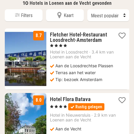
10
Hotels in Loenen aan de Vecht gevonden
Filters
Kaart
Fletcher Hotel-Restaurant
8.7
1
Loosdrecht-Amsterdam
nacht
, 4 Sterren
vanaf
Hotel in
Loosdrecht
·
3.4 km van
74
Loenen aan de Vecht
€
Aan de Loosdrechtse Plassen
Terras aan het water
Tip: bezoek Amsterdam
1
Hotel Flora Batava
8.0
nacht
, 4 Sterren
Rustig gelegen
vanaf
171,20
Hotel in
Nieuwersluis
·
2.9 km van
Loenen aan de Vecht
€
Aan de Vecht