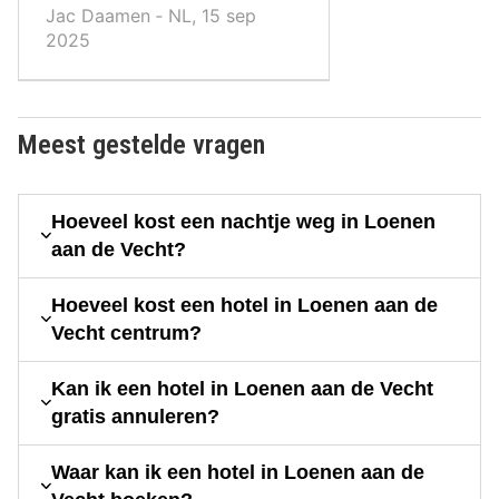
tempo met mooie gerechten.
Jac Daamen ‐ NL, 15 sep
Missie geslaagd Opvallend is
2025
dat Vinkeveen goed luistert
en dan een goede ambiance
schept.
Meest gestelde vragen
Hoeveel kost een nachtje weg in Loenen
aan de Vecht?
Hoeveel kost een hotel in Loenen aan de
Vecht centrum?
Kan ik een hotel in Loenen aan de Vecht
gratis annuleren?
Waar kan ik een hotel in Loenen aan de