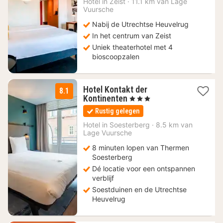
96,80
Hotel in
Zeist
·
11.1 km van Lage
Vuursche
€
Nabij de Utrechtse Heuvelrug
In het centrum van Zeist
Uniek theaterhotel met 4
bioscoopzalen
Hotel Kontakt der
8.1
1
Kontinenten
, 3 Sterren
nacht
Rustig gelegen
vanaf
93
Hotel in
Soesterberg
·
8.5 km van
Lage Vuursche
€
8 minuten lopen van Thermen
Soesterberg
Dé locatie voor een ontspannen
verblijf
Soestduinen en de Utrechtse
Heuvelrug