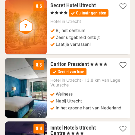
1
Secret Hotel Utrecht
8.6
nacht
, 4 Sterren
Culinair genieten
vanaf
119,90
Hotel in
Utrecht
€
Bij het centrum
Zeer uitgebreid ontbijt
Laat je verrassen!
1
Carlton President
, 4 Sterren
8.3
nacht
Geniet van luxe
vanaf
132
Hotel in
Utrecht
·
13.8 km van Lage
Vuursche
€
Wellness
Nabij Utrecht
In het groene hart van Nederland
Inntel Hotels Utrecht
8.4
1
Centre
, 4 Sterren