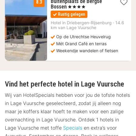
Buitenplaats de Bergse
8.3
1
Bossen
, 4 Sterren
nacht
Rustig gelegen
vanaf
79,09
Hotel in
Driebergen-Rijsenburg
·
14.6
km van Lage Vuursche
€
Op de Utrechtse Heuvelrug
Mét Grand Café en terras
Weekendje wandelen of fietsen
Vind het perfecte hotel in Lage Vuursche
Wij van HotelSpecials hebben voor jou de tofste hotels
in Lage Vuursche geselecteerd, zodat jij alleen nog
maar je koffers klaar hoeft te maken voor een zalige
overnachting in Lage Vuursche. Ontdek 1 hotels in
Lage Vuursche met toffe
Specials
en extra’s voor