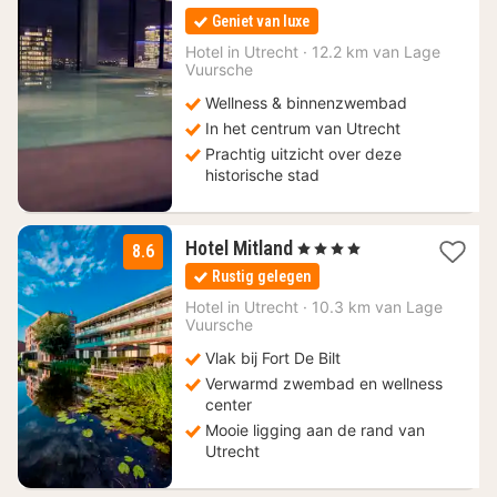
nacht
Geniet van luxe
vanaf
121
Hotel in
Utrecht
·
12.2 km van Lage
Vuursche
€
Wellness & binnenzwembad
In het centrum van Utrecht
Prachtig uitzicht over deze
historische stad
1
Hotel Mitland
, 4 Sterren
8.6
nacht
Rustig gelegen
vanaf
113,30
Hotel in
Utrecht
·
10.3 km van Lage
Vuursche
€
Vlak bij Fort De Bilt
Verwarmd zwembad en wellness
center
Mooie ligging aan de rand van
Utrecht