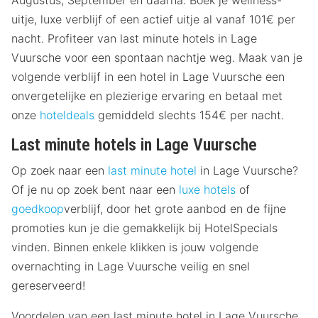
Augustus, September en daarna. Boek je wellness-
uitje, luxe verblijf of een actief uitje al vanaf 101€ per
nacht. Profiteer van last minute hotels in Lage
Vuursche voor een spontaan nachtje weg. Maak van je
volgende verblijf in een hotel in Lage Vuursche een
onvergetelijke en plezierige ervaring en betaal met
onze
hoteldeals
gemiddeld slechts 154€ per nacht.
Last minute hotels in Lage Vuursche
Op zoek naar een
last minute hotel
in Lage Vuursche?
Of je nu op zoek bent naar een
luxe hotels
of
goedkoop
verblijf, door het grote aanbod en de fijne
promoties kun je die gemakkelijk bij HotelSpecials
vinden. Binnen enkele klikken is jouw volgende
overnachting in Lage Vuursche veilig en snel
gereserveerd!
Voordelen van een last minute hotel in Lage Vuursche