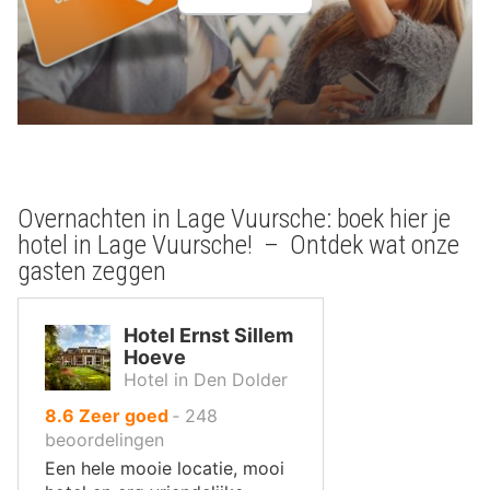
Overnachten in Lage Vuursche: boek hier je
hotel in Lage Vuursche! – Ontdek wat onze
gasten zeggen
Hotel Ernst Sillem
Hoeve
Hotel in Den Dolder
uit
8.6
Zeer goed
‐
248
10
beoordelingen
,
Een hele mooie locatie, mooi