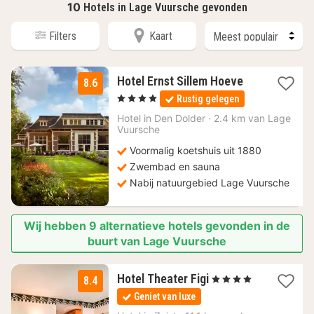
10
Hotels in Lage Vuursche gevonden
Filters
Kaart
1
Hotel Ernst Sillem Hoeve
8.6
nacht
, 4 Sterren
Rustig gelegen
vanaf
100,50
Hotel in
Den Dolder
·
2.4 km van Lage
Vuursche
€
Voormalig koetshuis uit 1880
Zwembad en sauna
Nabij natuurgebied Lage Vuursche
Wij hebben 9 alternatieve hotels gevonden in de
buurt van Lage Vuursche
1
Hotel Theater Figi
, 4 Sterren
8.4
nacht
Geniet van luxe
vanaf