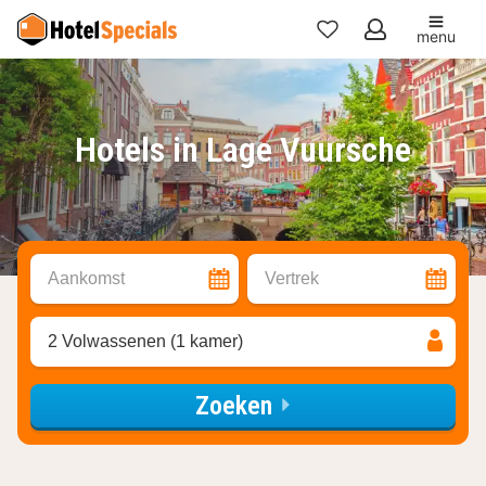
menu
Mijn
favorieten
Hotels in Lage Vuursche
Aankomst
Vertrek
2 Volwassenen (1 kamer)
Zoeken