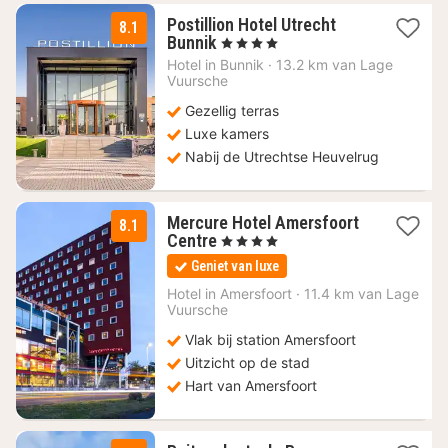
Postillion Hotel Utrecht
8.1
1
Bunnik
, 4 Sterren
nacht
Hotel in
Bunnik
·
13.2 km van Lage
vanaf
Vuursche
95
Gezellig terras
€
Luxe kamers
Nabij de Utrechtse Heuvelrug
Mercure Hotel Amersfoort
8.1
1
Centre
, 4 Sterren
nacht
Geniet van luxe
vanaf
140
Hotel in
Amersfoort
·
11.4 km van Lage
Vuursche
€
Vlak bij station Amersfoort
Uitzicht op de stad
Hart van Amersfoort