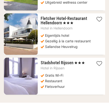
Uitgebreid wellness center
Fletcher Hotel-Restaurant
1
Hellendoorn
, 3 Sterren
nacht
Hotel in
Hellendoorn
vanaf
93
Eigentijds hotel
€
Gezellig à la carte restaurant
Sallandse Heuvelrug
1
Stadshotel Rijssen
, 3 Sterren
nacht
Hotel in
Rijssen
vanaf
99,17
Gratis Wi-Fi
€
Restaurant
Fietsverhuur