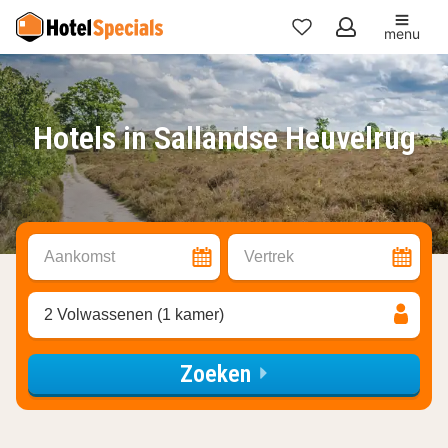
menu
Mijn
favorieten
Hotels in Sallandse Heuvelrug
Aankomst
Vertrek
2 Volwassenen (1 kamer)
Zoeken