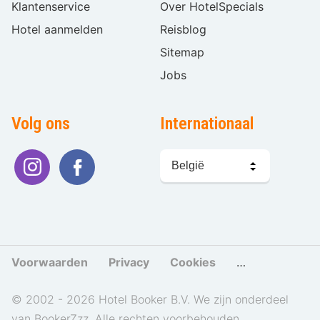
Klantenservice
Over HotelSpecials
Hotel aanmelden
Reisblog
Sitemap
Jobs
Volg ons
Internationaal
Taal
kiezen
Voorwaarden
Privacy
Cookies
Cookies beher
© 2002 - 2026 Hotel Booker B.V. We zijn onderdeel
van BookerZzz. Alle rechten voorbehouden.