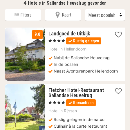
4
Hotels in Sallandse Heuvelrug gevonden
Filters
Kaart
1
Landgoed de Uitkijk
9.0
nacht
, 4 Sterren
Rustig gelegen
vanaf
140
Hotel in
Hellendoorn
€
Nabij de Sallandse Heuvelrug
In de bossen
Naast Avonturenpark Hellendoorn
Fletcher Hotel-Restaurant
1
Sallandse Heuvelrug
nacht
, 4 Sterren
Romantisch
vanaf
103
Hotel in
Rijssen
€
Rustig gelegen in de natuur
Culinair à la carte restaurant