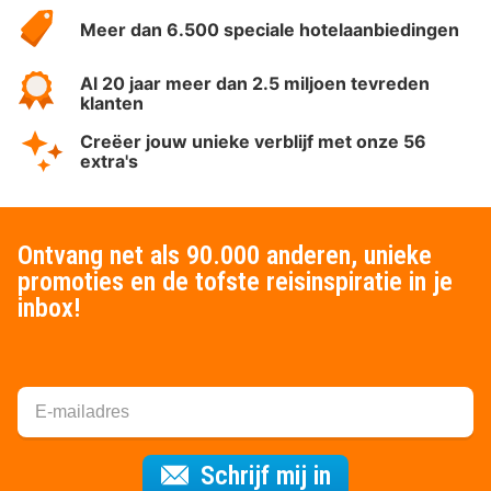
HotelSpecials
Meer dan 6.500 speciale hotelaanbiedingen
Al 20 jaar meer dan 2.5 miljoen tevreden
klanten
Creëer jouw unieke verblijf met onze 56
extra's
Ontvang net als 90.000 anderen, unieke
promoties en de tofste reisinspiratie in je
inbox!
Voor de nieuws
Schrijf mij in