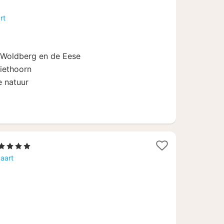
rt
 Woldberg en de Eese
Giethoorn
e natuur
1
, 4 Sterren
nacht
aart
vanaf
108
€