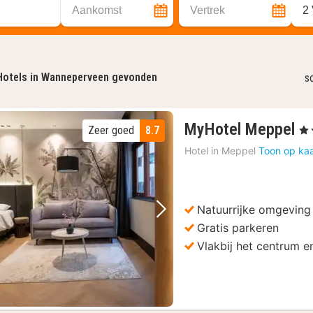
Aankomst
Vertrek
2
Hotels in Wanneperveen gevonden
s
1
MyHotel Meppel
Zeer goed
8.7
, 4 
n
Hotel in
Meppel
Toon op kaa
v
1
€
Natuurrijke omgeving
Vorige foto
Volgende foto
Gratis parkeren
Vlakbij het centrum en