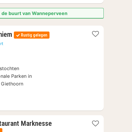
in de buurt van Wanneperveen
1
hiem
Rustig gelegen
nacht
rt
vanaf
114
€
tstochten
onale Parken in
e Giethoorn
1
staurant Marknesse
nacht
n