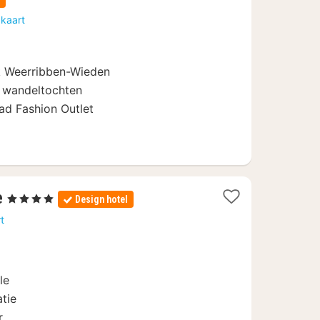
vanaf
 kaart
84
€
rk Weerribben-Wieden
n wandeltochten
ad Fashion Outlet
1
e
, 4 Sterren
Design hotel
nacht
t
vanaf
144
€
le
tie
r