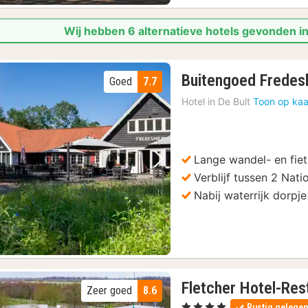
Wij hebben 6 alternatieve hotels gevonden 
Buitengoed Fredes
Goed
7.7
Hotel in
De Bult
Toon op kaa
Lange wandel- en fie
Vorige foto
Volgende foto
Verblijf tussen 2 Nati
Nabij waterrijk dorpj
Fletcher Hotel-Re
Zeer goed
8.6
, 4 Sterren
Rustig gelege