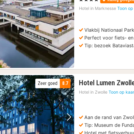
Hotel in
Marknesse
Toon op
Vlakbij Nationaal Pa
Vorige foto
Volgende foto
Perfect voor fiets- e
Tip: bezoek Bataviast
Hotel Lumen Zwoll
Zeer goed
8.7
Hotel in
Zwolle
Toon op kaar
Aan de rand van Zwol
Vorige foto
Volgende foto
Tip: Museum de Funda
Hotel met fietsverhuu