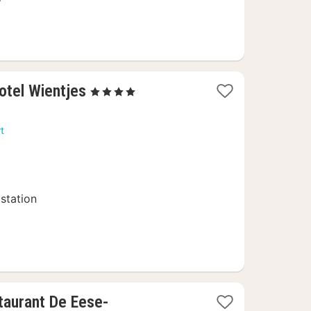
1
otel Wientjes
, 4 Sterren
nacht
vanaf
t
128
€
 station
s
taurant De Eese-