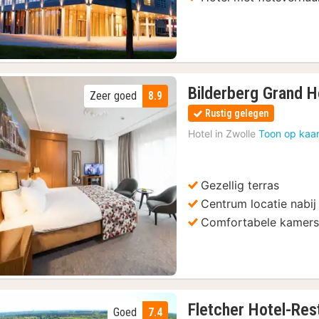
Bilderberg Grand H
Zeer goed
8.9
Rustig gelegen
Hotel in
Zwolle
Toon op kaar
Gezellig terras
Vorige foto
Volgende foto
Centrum locatie nabij
Comfortabele kamer
Fletcher Hotel-Res
Goed
7.4