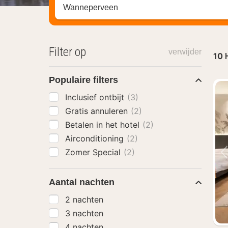
Zoek op hotel, regio of stad
Filter op
verwijder
10
Populaire filters
Inclusief ontbijt
(3)
Gratis annuleren
(2)
Betalen in het hotel
(2)
Airconditioning
(2)
Zomer Special
(2)
Aantal nachten
2 nachten
3 nachten
4 nachten