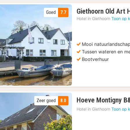
Giethoorn Old Art 
Goed
7.7
Hotel in
Giethoorn
Toon op k
Mooi natuurlandscha
Vorige foto
Volgende foto
Tussen wateren en m
Bootverhuur
Hoeve Montigny B
Zeer goed
8.0
Hotel in
Giethoorn
Toon op k