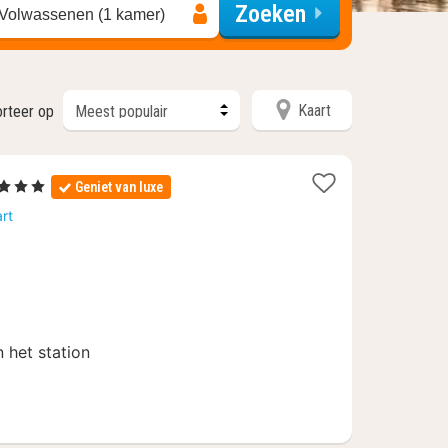
Zoeken
 Volwassenen (1 kamer)
Kaart
orteer op
Sterren
Geniet van luxe
acht
rt
anaf
24
 het station