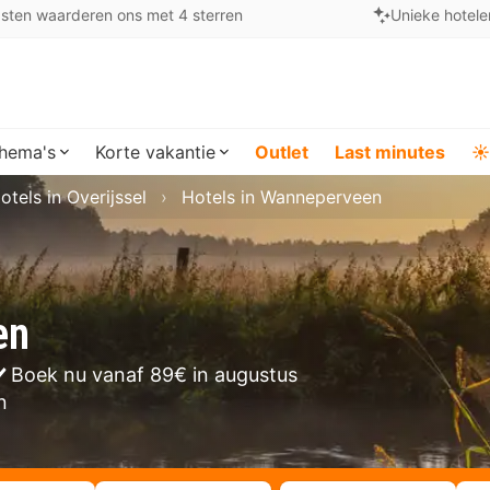
sten waarderen ons met 4 sterren
Unieke hotele
hema's
Korte vakantie
Outlet
Last minutes
☀️
otels in Overijssel
Hotels in Wanneperveen
en
Boek nu vanaf 89€ in augustus
n