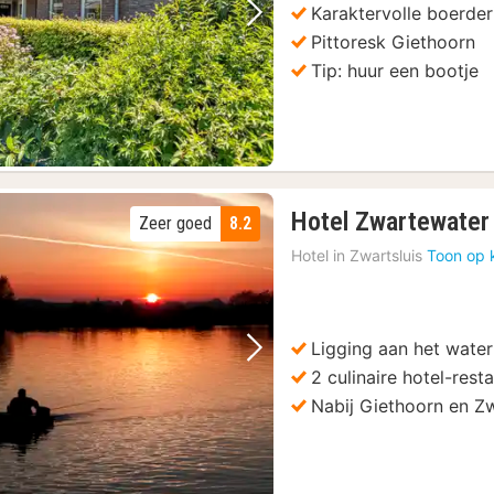
Karaktervolle boerderi
Vorige foto
Volgende foto
Pittoresk Giethoorn
Tip: huur een bootje
Hotel Zwartewater
Zeer goed
8.2
Hotel in
Zwartsluis
Toon op 
Ligging aan het water
Vorige foto
Volgende foto
2 culinaire hotel-rest
aartboot
(3)
Nabij Giethoorn en Z