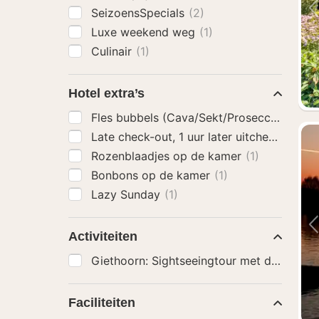
SeizoensSpecials
(2)
Luxe weekend weg
(1)
Culinair
(1)
Hotel extra’s
Fles bubbels (Cava/Sekt/Prosecco)
(1)
Late check-out, 1 uur later uitchecken
(2)
Rozenblaadjes op de kamer
(1)
Bonbons op de kamer
(1)
Lazy Sunday
(1)
Activiteiten
Giethoorn: Sightseeingtour met de rondv
Faciliteiten