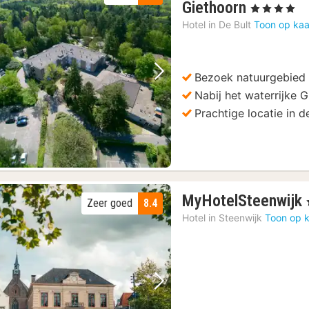
1
Giethoorn
, 4 Sterren
nacht
Hotel in
De Bult
Toon op kaa
vanaf
73
€
Bezoek natuurgebied
Vorige foto
Volgende foto
Nabij het waterrijke 
Prachtige locatie in d
MyHotelSteenwijk
Zeer goed
8.4
Hotel in
Steenwijk
Toon op k
Vorige foto
Volgende foto