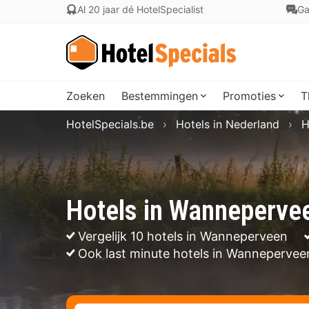
Al 20 jaar dé HotelSpecialist
Ga
Zoeken
Bestemmingen
Promoties
T
HotelSpecials.be
Hotels in Nederland
H
Hotels in Wanneperve
Vergelijk 10 hotels in Wanneperveen
Ook last minute hotels in Wannepervee