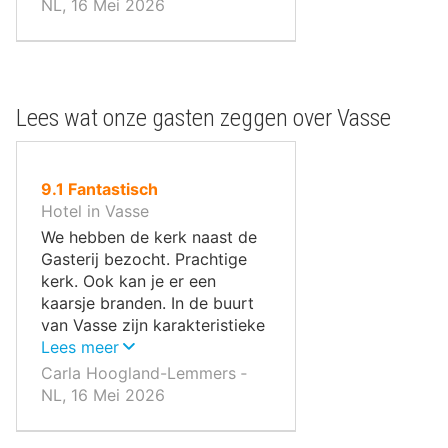
NL, 16 Mei 2026
Lees wat onze gasten zeggen over Vasse
uit
9.1
Fantastisch
10
Hotel in Vasse
,
We hebben de kerk naast de
Gasterij bezocht. Prachtige
kerk. Ook kan je er een
kaarsje branden. In de buurt
van Vasse zijn karakteristieke
dorpjes. Zo hebben we
Lees meer
Ootmarsum bezocht. Dat was
Carla Hoogland-Lemmers ‐
heel gezellig, veel winkeltjes,
NL, 16 Mei 2026
galerieën en
terrasjes/restaurantjes.