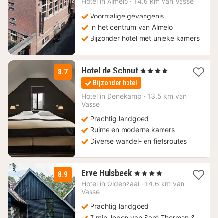
89
Hotel in
Almelo
·
14.6 km van Vasse
€
Voormalige gevangenis
In het centrum van Almelo
Bijzonder hotel met unieke kamers
1
Hotel de Schout
, 4 Sterren
8.7
nacht
Bijzonder hotel
vanaf
118
Hotel in
Denekamp
·
13.5 km van
Vasse
€
Prachtig landgoed
Ruime en moderne kamers
Diverse wandel- en fietsroutes
1
Erve Hulsbeek
, 4 Sterren
8.9
nacht
Hotel in
Oldenzaal
·
14.6 km van
vanaf
Vasse
180
Prachtig landgoed
€
7 min. lopen van Saré Thermen &