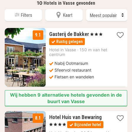
10
Hotels in Vasse gevonden
Filters
Kaart
2
Gasterij de Bakker
, 3 Sterren
9.1
nachten
Rustig gelegen
vanaf
72,50
Hotel in
Vasse
·
150 m van het
centrum
€
Nabij Ootmarsum
Sfeervol restaurant
Fietsen en wandelen
Wij hebben 9 alternatieve hotels gevonden in de
buurt van Vasse
1
Hotel Huis van Bewaring
8.1
nacht
, 4 Sterren
Bijzonder hotel
vanaf