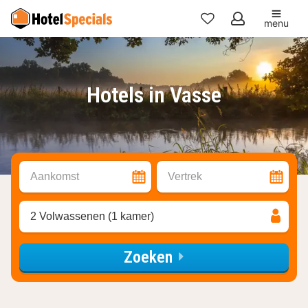
menu
Mijn
favorieten
Hotels in Vasse
Aankomst
Vertrek
2 Volwassenen (1 kamer)
Zoeken