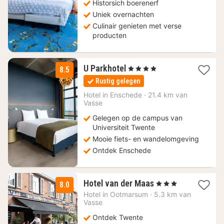
Historsich boerenerf
Uniek overnachten
Culinair genieten met verse
producten
2
U Parkhotel
, 4 Sterren
8.5
nachten
Rustig gelegen
vanaf
120,50
Hotel in
Enschede
·
21.4 km van
Vasse
€
Gelegen op de campus van
Universiteit Twente
Mooie fiets- en wandelomgeving
Ontdek Enschede
1
Hotel van der Maas
, 3 Sterren
8.0
nacht
Hotel in
Ootmarsum
·
5.3 km van
vanaf
Vasse
111,15
Ontdek Twente
€