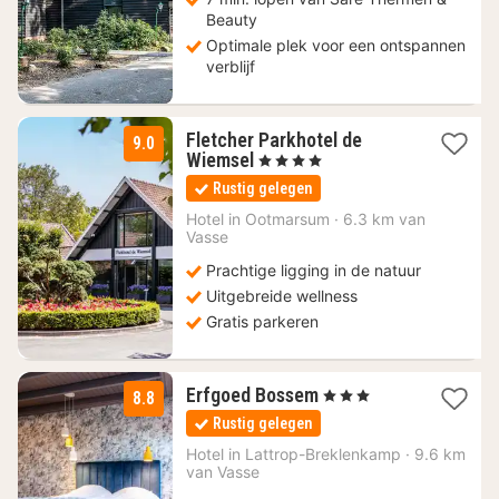
Beauty
Optimale plek voor een ontspannen
verblijf
Fletcher Parkhotel de
9.0
1
Wiemsel
, 4 Sterren
nacht
Rustig gelegen
vanaf
178,43
Hotel in
Ootmarsum
·
6.3 km van
Vasse
€
Prachtige ligging in de natuur
Uitgebreide wellness
Gratis parkeren
3
Erfgoed Bossem
, 3 Sterren
8.8
nachten
Rustig gelegen
vanaf
112,49
Hotel in
Lattrop-Breklenkamp
·
9.6 km
van Vasse
€