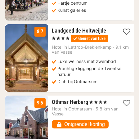
Hartje centrum
Kunst galeries
1
Landgoed de Holtweijde
8.7
nacht
, 4 Sterren
Geniet van luxe
vanaf
119,50
Hotel in
Lattrop-Breklenkamp
·
9.1 km
van Vasse
€
Luxe wellness met zwembad
Prachtige ligging in de Twentse
natuur
Dichtbij Ootmarsum
1
Othmar Herberg
, 4 Sterren
9.5
nacht
Hotel in
Ootmarsum
·
5.8 km van
vanaf
Vasse
100,41
€
Ontgrendel korting