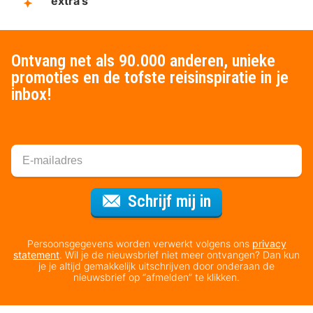
extra's
Ontvang net als 90.000 anderen, unieke
promoties en de tofste reisinspiratie in je
inbox!
Voor de nieuws
Schrijf mij in
Persoonsgegevens worden verwerkt volgens ons
privacy
statement
. Wil je de nieuwsbrief niet meer ontvangen? Dan kun
je je altijd gemakkelijk uitschrijven door onderaan de
nieuwsbrief op “afmelden” te klikken.