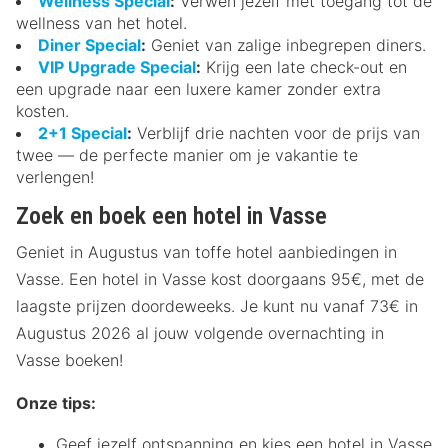
Wellness Special
:
Verwen jezelf met toegang tot de
wellness van het hotel.
Diner Special
:
Geniet van zalige inbegrepen diners.
VIP Upgrade Special
:
Krijg een late check-out en
een upgrade naar een luxere kamer zonder extra
kosten.
2+1 Special
:
Verblijf drie nachten voor de prijs van
twee — de perfecte manier om je vakantie te
verlengen!
Zoek en boek een hotel in Vasse
Geniet in Augustus van toffe hotel aanbiedingen in
Vasse. Een hotel in Vasse kost doorgaans 95€, met de
laagste prijzen doordeweeks. Je kunt nu vanaf 73€ in
Augustus 2026 al jouw volgende overnachting in
Vasse boeken!
Onze tips:
Geef jezelf ontspanning en kies een hotel in Vasse