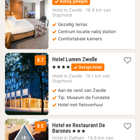
Rustig gelegen
vanaf
128
Hotel in
Zwolle
·
16.8 km van
Staphorst
€
Gezellig terras
Centrum locatie nabij station
Comfortabele kamers
1
Hotel Lumen Zwolle
8.7
nacht
, 4 Sterren
Design hotel
vanaf
144
Hotel in
Zwolle
·
15.1 km van
Staphorst
€
Aan de rand van Zwolle
Tip: Museum de Fundatie
Hotel met fietsverhuur
Hotel en Restaurant De
8.5
2
Barones
, 3 Sterren
nachten
Hotel in
Dalfsen
·
14.6 km van