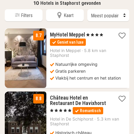
10
Hotels in Staphorst gevonden
Filters
Kaart
1
MyHotel Meppel
, 4 Sterren
8.7
nacht
Geniet van luxe
vanaf
124
Hotel in
Meppel
·
5.8 km van
Staphorst
€
Natuurrijke omgeving
Gratis parkeren
Vlakbij het centrum en het station
Château Hotel en
8.8
1
Restaurant De Havixhorst
nacht
, 5 Sterren
Romantisch
vanaf
159
Hotel in
De Schiphorst
·
5.3 km van
Staphorst
€
Historisch château