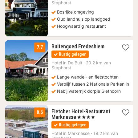
vanaf
Staphorst
109,50
Bosrijke omgeving
€
Oud landhuis op landgoed
Hoogwaardig restaurant
1
Buitengoed Fredeshiem
7.7
nacht
Rustig gelegen
vanaf
114
Hotel in
De Bult
·
20.2 km van
Staphorst
€
Lange wandel- en fietstochten
Verblijf tussen 2 Nationale Parken in
Nabij waterrijk dorpje Giethoorn
Fletcher Hotel-Restaurant
8.6
1
Marknesse
, 4 Sterren
nacht
Rustig gelegen
vanaf
84
Hotel in
Marknesse
·
19.2 km van