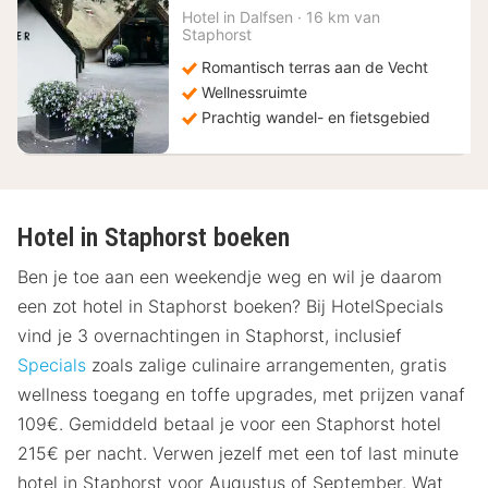
148,50
Hotel in
Dalfsen
·
16 km van
Staphorst
€
Romantisch terras aan de Vecht
Wellnessruimte
Prachtig wandel- en fietsgebied
Hotel in Staphorst boeken
Ben je toe aan een weekendje weg en wil je daarom
een zot hotel in Staphorst boeken? Bij HotelSpecials
vind je 3 overnachtingen in Staphorst, inclusief
Specials
zoals zalige culinaire arrangementen, gratis
wellness toegang en toffe upgrades, met prijzen vanaf
109€. Gemiddeld betaal je voor een Staphorst hotel
215€ per nacht. Verwen jezelf met een tof last minute
hotel in Staphorst voor Augustus of September. Wat