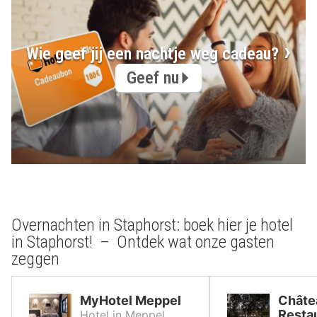
Wie geef jij een nachtje weg cadeau?
Geef nu
Overnachten in Staphorst: boek hier je hotel
in Staphorst! – Ontdek wat onze gasten
zeggen
MyHotel Meppel
Châte
Resta
Hotel in Meppel