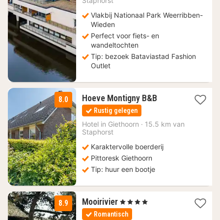
Staphorst
€
Vlakbij Nationaal Park Weerribben-
Wieden
Perfect voor fiets- en
wandeltochten
Tip: bezoek Bataviastad Fashion
Outlet
1
Hoeve Montigny B&B
8.0
nacht
Rustig gelegen
vanaf
89
Hotel in
Giethoorn
·
15.5 km van
Staphorst
€
Karaktervolle boerderij
Pittoresk Giethoorn
Tip: huur een bootje
1
Mooirivier
, 4 Sterren
8.9
nacht
Romantisch
vanaf