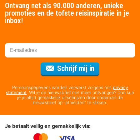
Ontvang net als 90.000 anderen, unieke
promoties en de tofste reisinspiratie in je
inbox!
Voor de nieuws
Schrijf mij in
Persoonsgegevens worden verwerkt volgens ons
privacy
statement
. Wil je de nieuwsbrief niet meer ontvangen? Dan kun
je je altijd gemakkelijk uitschrijven door onderaan de
nieuwsbrief op “afmelden” te klikken.
Je betaalt veilig en gemakkelijk via: