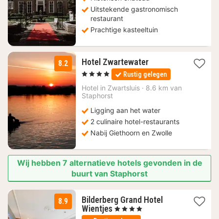
Uitstekende gastronomisch
restaurant
Prachtige kasteeltuin
1
Hotel Zwartewater
8.2
nacht
, 4 Sterren
Rustig gelegen
vanaf
109
Hotel in
Zwartsluis
·
8.6 km van
Staphorst
€
Ligging aan het water
2 culinaire hotel-restaurants
Nabij Giethoorn en Zwolle
Wij hebben 7 alternatieve hotels gevonden in de
buurt van Staphorst
Bilderberg Grand Hotel
8.9
1
Wientjes
, 4 Sterren
nacht