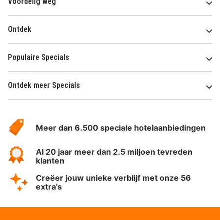
Voordelig weg
Ontdek
Populaire Specials
Ontdek meer Specials
Over
HotelSpecials
Meer dan 6.500 speciale hotelaanbiedingen
Al 20 jaar meer dan 2.5 miljoen tevreden
klanten
Creëer jouw unieke verblijf met onze 56
extra's