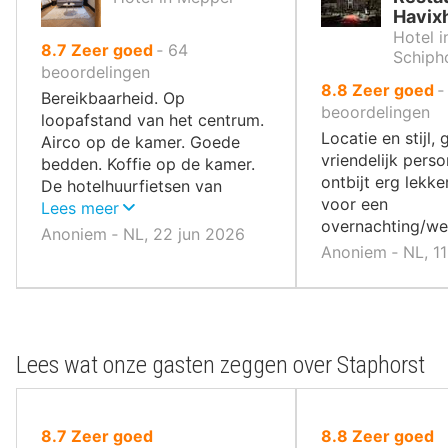
Havix
Hotel i
uit
8.7
Zeer goed
‐
64
Schiph
10
beoordelingen
uit
8.8
Zeer goed
,
Bereikbaarheid. Op
10
beoordelingen
loopafstand van het centrum.
,
Locatie en stijl, 
Airco op de kamer. Goede
vriendelijk perso
bedden. Koffie op de kamer.
ontbijt erg lekker
De hotelhuurfietsen van
voor een
uitstekende kwaliteit.
Lees meer
overnachting/we
Anoniem ‐ NL, 22 jun 2026
Anoniem ‐ NL, 11
Lees wat onze gasten zeggen over Staphorst
uit
uit
8.7
Zeer goed
8.8
Zeer goed