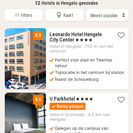
12
Hotels in Hengelo gevonden
Filters
Kaart
Leonardo Hotel Hengelo
8.5
1
City Center
, 4 Sterren
nacht
Hotel in
Hengelo
·
700 m van het
vanaf
centrum
111,63
Perfect voor stad en Twentse
€
natuur
Toplocatie in het centrum bij station
Naast de Schouwburg
2
U Parkhotel
, 4 Sterren
8.5
nachten
Rustig gelegen
vanaf
120,50
Hotel in
Enschede
·
4.5 km van
Hengelo
€
Gelegen op de campus van