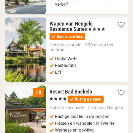
verblijf
Wapen van Hengelo
1
Residence Suites
, 4 Sterren
nacht
Geniet van luxe
vanaf
96,34
Hotel in
Hengelo
·
300 m van het
centrum
€
Gratis Wi-Fi
Restaurant
Lift
1
Resort Bad Boekelo
7.8
nacht
, 4 Sterren
Rustig gelegen
vanaf
99
Hotel in
Enschede
·
7 km van Hengelo
€
Rustige locatie in de bossen
Fietsen en wandelen in Twente
Wellness en bowling