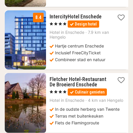
2
IntercityHotel Enschede
8.4
nachten
, 4 Sterren
Design hotel
vanaf
115
Hotel in
Enschede
·
7.9 km van
Hengelo
€
Hartje centrum Enschede
Inclusief FreeCityTicket
Combineer stad en natuur
Fletcher Hotel-Restaurant
1
De Broeierd Enschede
nacht
, 4 Sterren
Culinair genieten
vanaf
83
Hotel in
Enschede
·
4 km van Hengelo
€
In de oudste herberg van Twente
Terras met buitenkeuken
Fiets de Flamingoroute