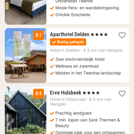
Universiteit Twente
Mooie fiets- en wandelomgeving
Ontdek Enschede
1
Aparthotel Delden
, 4 Sterren
8.1
nacht
Rustig gelegen
vanaf
107
Hotel in
Delden
·
4.3 km van Hengelo
€
Zeer kindvriendelijk hotel
Wellness en zwembad
Midden in het Twentse landschap
1
Erve Hulsbeek
, 4 Sterren
8.9
nacht
Hotel in
Oldenzaal
·
8.5 km van
vanaf
Hengelo
180
Prachtig landgoed
€
7 min. lopen van Saré Thermen &
Beauty
Optimale plek voor een ontspannen