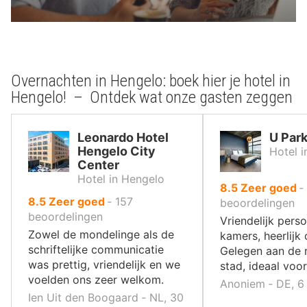
Overnachten in Hengelo: boek hier je hotel in
Hengelo! – Ontdek wat onze gasten zeggen
Leonardo Hotel
U Par
Hengelo City
Hotel 
Center
Hotel in Hengelo
uit
8.5
Zeer goed
‐
uit
8.5
Zeer goed
‐
157
10
beoordelingen
10
beoordelingen
,
Vriendelijk pers
,
Zowel de mondelinge als de
kamers, heerlijk o
schriftelijke communicatie
Gelegen aan de 
was prettig, vriendelijk en we
stad, ideaal voor
voelden ons zeer welkom.
Anoniem ‐ DE, 6 
Ien Uit den Boogaard ‐ NL, 30