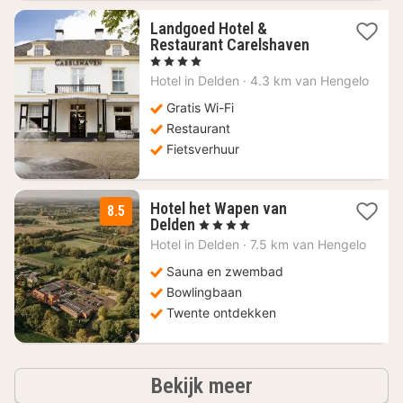
Landgoed Hotel &
1
Restaurant Carelshaven
nacht
, 4 Sterren
vanaf
Hotel in
Delden
·
4.3 km van Hengelo
91,56
€
Gratis Wi-Fi
Restaurant
Fietsverhuur
Hotel het Wapen van
8.5
1
Delden
, 4 Sterren
nacht
Hotel in
Delden
·
7.5 km van Hengelo
vanaf
93,11
Sauna en zwembad
€
Bowlingbaan
Twente ontdekken
hotels
Bekijk meer