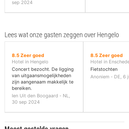
sep 2024
Lees wat onze gasten zeggen over Hengelo
uit
uit
8.5
Zeer goed
8.5
Zeer goed
10
10
Hotel in Hengelo
Hotel in Ensched
,
,
Concert bezocht. De ligging
Fietstochten
van uitgaansmogelijkheden
Anoniem ‐ DE, 6 
zijn aangenaam makkelijk te
bereiken.
Ien Uit den Boogaard ‐ NL,
30 sep 2024
Meest gestelde vragen