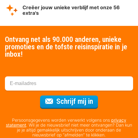
Creëer jouw unieke verblijf met onze 56
extra's
Ontvang net als 90.000 anderen, unieke
promoties en de tofste reisinspiratie in je
inbox!
Voor de nieuws
Schrijf mij in
Persoonsgegevens worden verwerkt volgens ons
privacy
statement
. Wil je de nieuwsbrief niet meer ontvangen? Dan kun
je je altijd gemakkelijk uitschrijven door onderaan de
nieuwsbrief op “afmelden” te klikken.