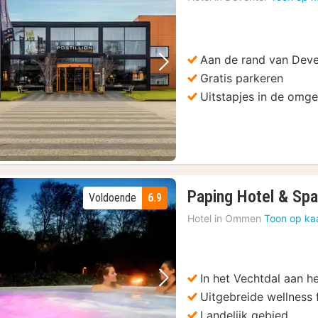
Aan de rand van Deve
Vorige foto
Volgende foto
Gratis parkeren
Uitstapjes in de omg
Paping Hotel & Sp
Voldoende
6.9
Hotel in
Ommen
Toon op ka
In het Vechtdal aan h
Vorige foto
Volgende foto
Uitgebreide wellness f
Landelijk gebied