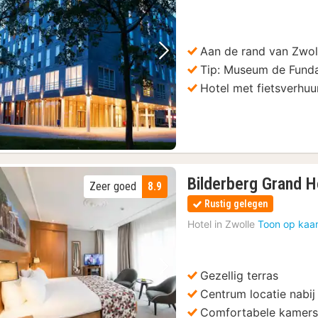
Aan de rand van Zwol
Vorige foto
Volgende foto
Tip: Museum de Funda
Hotel met fietsverhuu
Bilderberg Grand H
Zeer goed
8.9
Rustig gelegen
Hotel in
Zwolle
Toon op kaar
Gezellig terras
Vorige foto
Volgende foto
Centrum locatie nabij
Comfortabele kamer