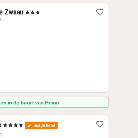
1
De Zwaan
, 3 Sterren
nacht
t
vanaf
109,08
€
en in de buurt van Heino
1
e
, 4 Sterren
Design hotel
nacht
t