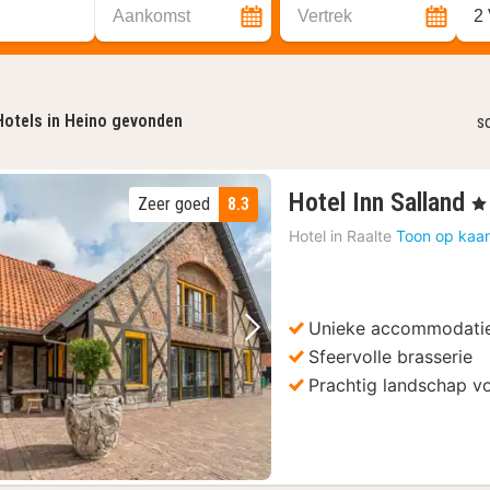
Aankomst
Vertrek
2
Hotels in Heino gevonden
s
1
Hotel Inn Salland
Zeer goed
8.3
, 3
n
Hotel in
Raalte
Toon op kaar
v
1
€
Unieke accommodati
Vorige foto
Volgende foto
Sfeervolle brasserie
Prachtig landschap vo