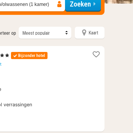
Zoeken
 Volwassenen (1 kamer)
Kaart
orteer op
 Sterren
Bijzonder hotel
acht
t
anaf
26
e
l verrassingen