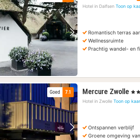
nacht
Hotel in
Dalfsen
Toon op kaa
vanaf
148,50
€
Romantisch terras aa
Vorige foto
Volgende foto
Wellnessruimte
Prachtig wandel- en f
1
Mercure Zwolle
Goed
7.1
, 4 S
na
Hotel in
Zwolle
Toon op kaar
va
13
€
Ontspannen verblijf
Vorige foto
Volgende foto
Groene omgeving van