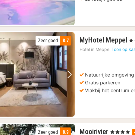
1
MyHotel Meppel
Zeer goed
8.7
, 4 
n
Hotel in
Meppel
Toon op kaa
v
1
€
Natuurrijke omgeving
Vorige foto
Volgende foto
Gratis parkeren
Vlakbij het centrum en
1
Mooirivier
Zeer goed
8.9
, 4 Sterren