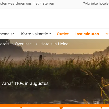
sten waarderen ons met 4 sterren
Unieke hotele
hema's
Korte vakantie
Outlet
Last minutes
☀️
otels in Overijssel
Hotels in Heino
 vanaf 110€ in augustus