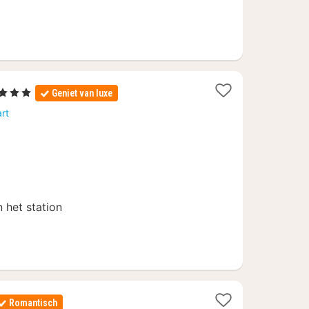
Sterren
Geniet van luxe
acht
rt
anaf
24
 het station
Romantisch