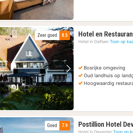
Hotel en Restauran
Zeer goed
8.5
Hotel in
Dalfsen
Toon op kaa
Bosrijke omgeving
Vorige foto
Volgende foto
Oud landhuis op lan
Hoogwaardig restaur
Postillion Hotel De
Goed
7.9
Hotel in
Deventer
Toon op k