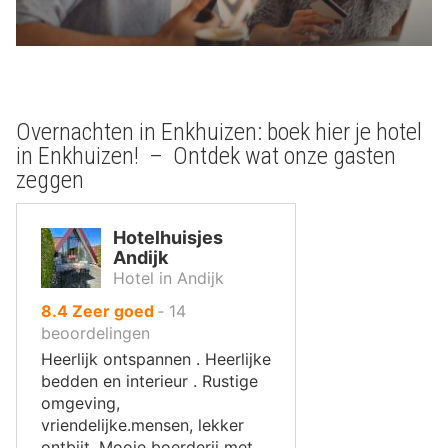
Overnachten in Enkhuizen: boek hier je hotel
in Enkhuizen! – Ontdek wat onze gasten
zeggen
Hotelhuisjes
Andijk
Hotel in Andijk
uit
8.4
Zeer goed
‐
14
10
beoordelingen
,
Heerlijk ontspannen . Heerlijke
bedden en interieur . Rustige
omgeving,
vriendelijke.mensen, lekker
ontbijt. Mooie boerderij met