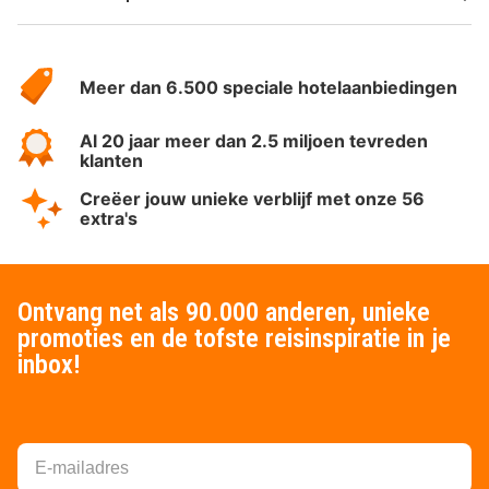
Over
HotelSpecials
Meer dan 6.500 speciale hotelaanbiedingen
Al 20 jaar meer dan 2.5 miljoen tevreden
klanten
Creëer jouw unieke verblijf met onze 56
extra's
Ontvang net als 90.000 anderen, unieke
promoties en de tofste reisinspiratie in je
inbox!