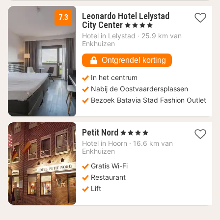
Leonardo Hotel Lelystad
7.3
1
City Center
, 4 Sterren
nacht
Hotel in
Lelystad
·
25.9 km van
vanaf
Enkhuizen
104
€
Ontgrendel korting
In het centrum
Nabij de Oostvaardersplassen
Bezoek Batavia Stad Fashion Outlet
1
Petit Nord
, 4 Sterren
nacht
Hotel in
Hoorn
·
16.6 km van
vanaf
Enkhuizen
97,76
Gratis Wi-Fi
€
Restaurant
Lift