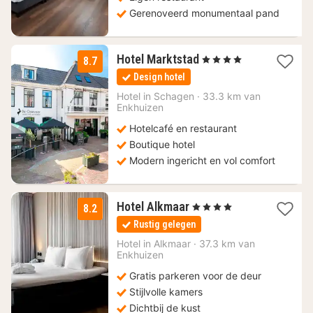
Gerenoveerd monumentaal pand
1
Hotel Marktstad
, 4 Sterren
8.7
nacht
Design hotel
vanaf
90
Hotel in
Schagen
·
33.3 km van
Enkhuizen
€
Hotelcafé en restaurant
Boutique hotel
Modern ingericht en vol comfort
1
Hotel Alkmaar
, 4 Sterren
8.2
nacht
Rustig gelegen
vanaf
98
Hotel in
Alkmaar
·
37.3 km van
Enkhuizen
€
Gratis parkeren voor de deur
Stijlvolle kamers
Dichtbij de kust