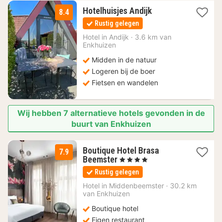
1
Hotelhuisjes Andijk
8.4
nacht
Rustig gelegen
vanaf
240
Hotel in
Andijk
·
3.6 km van
Enkhuizen
€
Midden in de natuur
Logeren bij de boer
Fietsen en wandelen
Wij hebben 7 alternatieve hotels gevonden in de
buurt van Enkhuizen
Boutique Hotel Brasa
7.9
1
Beemster
, 4 Sterren
nacht
Rustig gelegen
vanaf
104,50
Hotel in
Middenbeemster
·
30.2 km
van Enkhuizen
€
Boutique hotel
Eigen restaurant