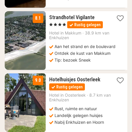
1
Strandhotel Vigilante
8.1
nacht
, 4 Sterren
Rustig gelegen
vanaf
77,63
Hotel in
Makkum
·
38.9 km van
Enkhuizen
€
Aan het strand en de boulevard
Ontdek de kust van Makkum
Tip: bezoek Sneek
1
Hotelhuisjes Oosterleek
9.0
nacht
Rustig gelegen
vanaf
258
Hotel in
Oosterleek
·
8.7 km van
Enkhuizen
€
Rust, ruimte en natuur
Landelijk gelegen huisjes
Nabij Enkhuizen en Hoorn