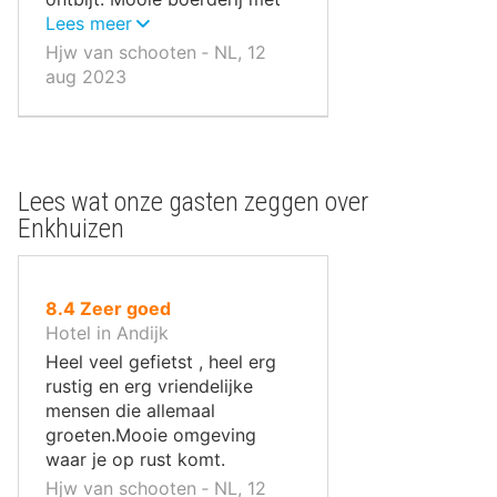
mooie koeien .
Lees meer
Hjw van schooten ‐ NL, 12
aug 2023
Lees wat onze gasten zeggen over
Enkhuizen
uit
8.4
Zeer goed
10
Hotel in Andijk
,
Heel veel gefietst , heel erg
rustig en erg vriendelijke
mensen die allemaal
groeten.Mooie omgeving
waar je op rust komt.
Hjw van schooten ‐ NL, 12