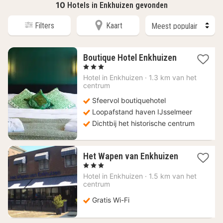
10
Hotels in Enkhuizen gevonden
Filters
Kaart
1
Boutique Hotel Enkhuizen
nacht
, 3 Sterren
vanaf
Hotel in
Enkhuizen
·
1.3 km van het
140
centrum
€
Sfeervol boutiquehotel
Loopafstand haven IJsselmeer
Dichtbij het historische centrum
Het Wapen van Enkhuizen
1
, 3 Sterren
nacht
Hotel in
Enkhuizen
·
1.5 km van het
vanaf
centrum
121,74
€
Gratis Wi-Fi