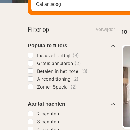
Zoek op hotel, regio of stad
Filter op
verwijder
10
Populaire filters
Inclusief ontbijt
(3)
Gratis annuleren
(2)
Betalen in het hotel
(3)
Airconditioning
(2)
Zomer Special
(2)
Aantal nachten
2 nachten
3 nachten
4 nachten