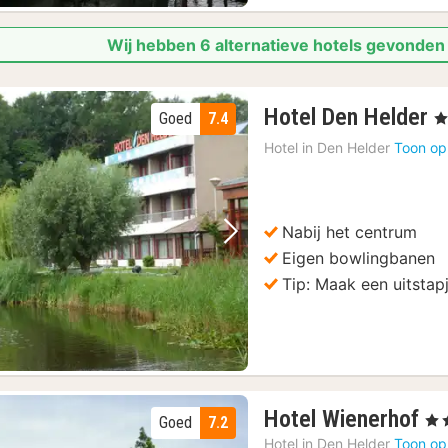
Wij hebben 6 alternatieve hotels gevonden 
2
Hotel Den Helder
Goed
7.4
, 
n
Hotel in
Den Helder
Toon op
v
1
€
Nabij het centrum
Vorige foto
Volgende foto
Eigen bowlingbanen
Tip: Maak een uitstap
2
Hotel Wienerhof
, 3 
Goed
7.2
na
Hotel in
Den Helder
Toon op