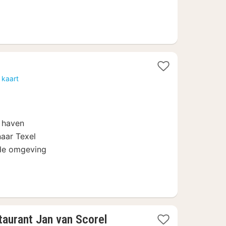
 kaart
e haven
naar Texel
n de omgeving
1
taurant Jan van Scorel