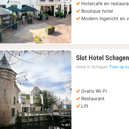
Hotelcafé en restaura
Vorige foto
Volgende foto
Boutique hotel
Modern ingericht en 
Slot Hotel Schage
Hotel in
Schagen
Toon op k
Gratis Wi-Fi
Vorige foto
Volgende foto
Restaurant
Lift