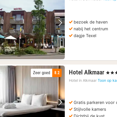
va
1
€
bezoek de haven
Vorige foto
Volgende foto
nabij het centrum
dagje Texel
1
Hotel Alkmaar
Zeer goed
8.2
, 4 Ster
nach
Hotel in
Alkmaar
Toon op ka
vana
98
€
Gratis parkeren voor 
Vorige foto
Volgende foto
Stijlvolle kamers
Dichtbij de kust