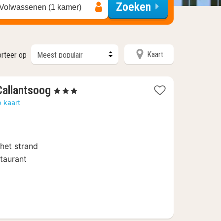
Zoeken
 Volwassenen (1 kamer)
Kaart
orteer op
1
Callantsoog
, 3 Sterren
nacht
 kaart
vanaf
99
€
het strand
staurant
s