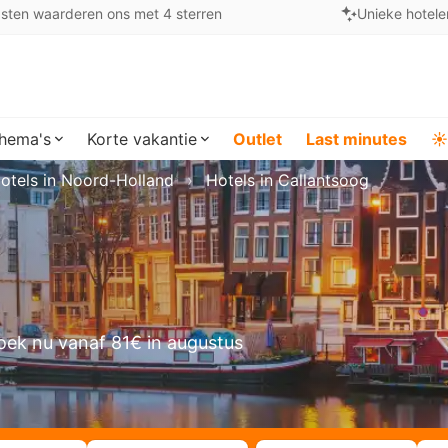
sten waarderen ons met 4 sterren
Unieke hotele
hema's
Korte vakantie
Outlet
Last minutes
☀️
otels in Noord-Holland
Hotels in Callantsoog
oek nu vanaf 81€ in augustus