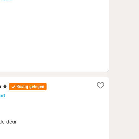
naf
41
ren
Rustig gelegen
t
art
f
de deur