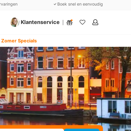
rvaringen
Boek snel en eenvoudig
Klantenservice
Mijn
favorieten
 Zomer Specials