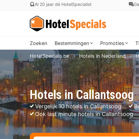
Al 20 jaar dé HotelSpecialist
Ga
Zoeken
Bestemmingen
Promoties
T
HotelSpecials.be
Hotels in Nederland
H
Hotels in Callantsoog
Vergelijk 10 hotels in Callantsoog
B
Ook last minute hotels in Callantsoog