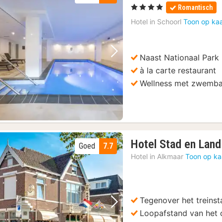
, 4 Sterren
Romantisch
Hotel in
Schoorl
Toon op kaa
Naast Nationaal Park
Vorige foto
Volgende foto
à la carte restaurant
Wellness met zwemb
Hotel Stad en Land
Goed
7.7
Hotel in
Alkmaar
Toon op ka
Tegenover het treinst
Vorige foto
Volgende foto
Loopafstand van het