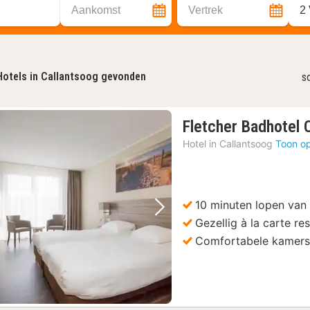
Aankomst
Vertrek
2
Hotels in Callantsoog gevonden
s
Fletcher Badhotel 
Hotel in
Callantsoog
Toon op
10 minuten lopen van 
Vorige foto
Volgende foto
Gezellig à la carte re
Comfortabele kamer