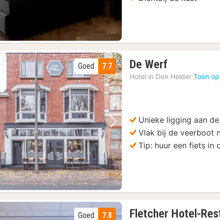
1
De Werf
Goed
7.7
nacht
Hotel in
Den Helder
Toon op
vanaf
119,50
€
Unieke ligging aan d
Vorige foto
Volgende foto
Vlak bij de veerboot 
Tip: huur een fiets i
Fletcher Hotel-Res
Goed
7.8