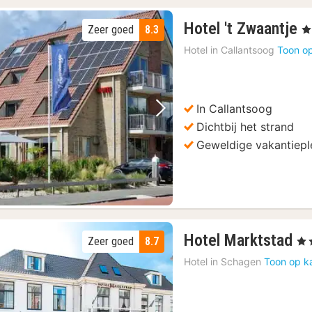
1
Hotel 't Zwaantje
Zeer goed
8.3
, 3
n
Hotel in
Callantsoog
Toon op
v
1
€
In Callantsoog
Vorige foto
Volgende foto
Dichtbij het strand
Geweldige vakantiepl
1
Hotel Marktstad
Zeer goed
8.7
, 4 
na
Hotel in
Schagen
Toon op k
va
9
€