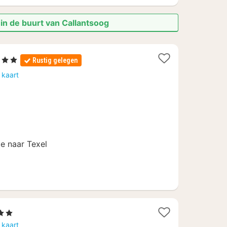
in de buurt van Callantsoog
3 Sterren
Rustig gelegen
achten
 kaart
anaf
41
je naar Texel
Sterren
chten
 kaart