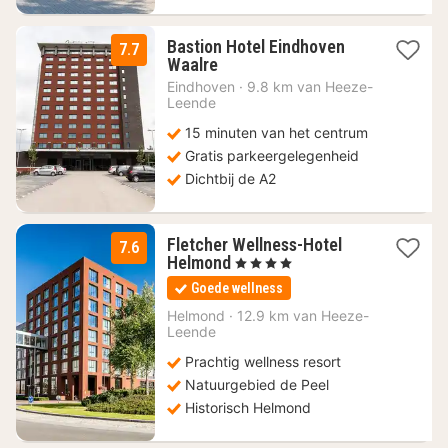
Bastion Hotel Eindhoven
7.7
1
Waalre
nacht
Eindhoven
·
9.8 km van Heeze-
vanaf
Leende
74
15 minuten van het centrum
€
Gratis parkeergelegenheid
Dichtbij de A2
Fletcher Wellness-Hotel
7.6
1
Helmond
, 4 Sterren
nacht
Goede wellness
vanaf
74
Helmond
·
12.9 km van Heeze-
Leende
€
Prachtig wellness resort
Natuurgebied de Peel
Historisch Helmond