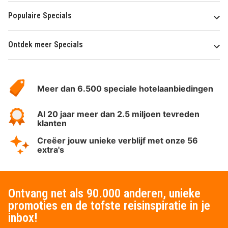
Populaire Specials
Ontdek meer Specials
Over
HotelSpecials
Meer dan 6.500 speciale hotelaanbiedingen
Al 20 jaar meer dan 2.5 miljoen tevreden
klanten
Creëer jouw unieke verblijf met onze 56
extra's
Ontvang net als 90.000 anderen, unieke
promoties en de tofste reisinspiratie in je
inbox!