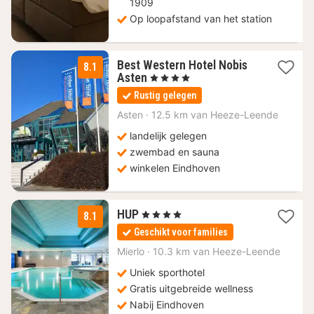
1909
Op loopafstand van het station
Best Western Hotel Nobis
8.1
1
Asten
, 4 Sterren
nacht
Rustig gelegen
vanaf
112
Asten
·
12.5 km van Heeze-Leende
€
landelijk gelegen
zwembad en sauna
winkelen Eindhoven
1
HUP
, 4 Sterren
8.1
nacht
Geschikt voor families
vanaf
119
Mierlo
·
10.3 km van Heeze-Leende
€
Uniek sporthotel
Gratis uitgebreide wellness
Nabij Eindhoven