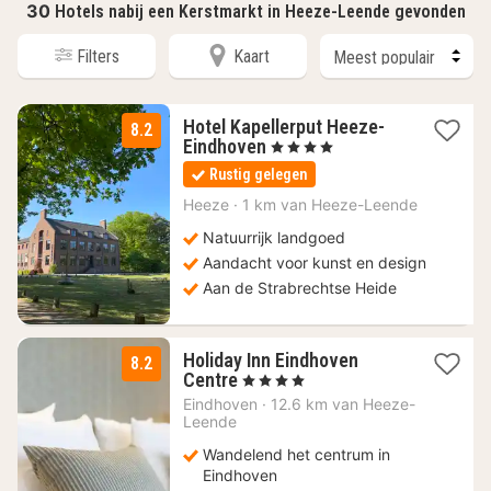
30
Hotels nabij een Kerstmarkt in Heeze-Leende gevonden
Filters
Kaart
Hotel Kapellerput Heeze-
8.2
1
Eindhoven
, 4 Sterren
nacht
Rustig gelegen
vanaf
104
Heeze
·
1 km van Heeze-Leende
€
Natuurrijk landgoed
Aandacht voor kunst en design
Aan de Strabrechtse Heide
Holiday Inn Eindhoven
8.2
2
Centre
, 4 Sterren
nachten
Eindhoven
·
12.6 km van Heeze-
vanaf
Leende
119
Wandelend het centrum in
€
Eindhoven