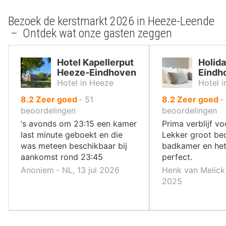
Bezoek de kerstmarkt 2026 in Heeze-Leende
– Ontdek wat onze gasten zeggen
Hotel Kapellerput
Holida
Heeze-Eindhoven
Eindh
Hotel in Heeze
Hotel 
uit
uit
8.2
Zeer goed
‐
51
8.2
Zeer goed
‐
10
10
beoordelingen
beoordelingen
,
,
‘s avonds om 23:15 een kamer
Prima verblijf vo
last minute geboekt en die
Lekker groot be
was meteen beschikbaar bij
badkamer en het
aankomst rond 23:45
perfect.
Anoniem ‐ NL, 13 jul 2026
Henk van Melick 
2025