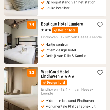
Op loopafstand van het station
Leuke hotelbar
1
Boutique Hotel Lumière
7.9
nacht
, 3 Sterren
Design hotel
vanaf
110
Eindhoven
·
12 km van Heeze-Leende
€
Hartje centrum
Intiem design hotel
Ontbijt van Dille & Kamille
WestCord Hotel
8.3
1
Eindhoven
, 4 Sterren
nacht
Design hotel
vanaf
109,62
Eindhoven
·
12.4 km van Heeze-
Leende
€
Midden in bruisend Eindhoven
Monumentale Philips fabriek uit