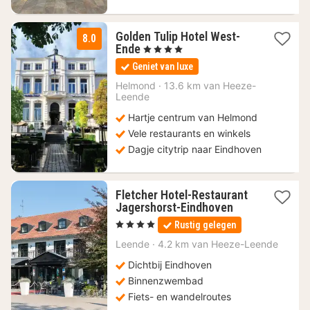
Golden Tulip Hotel West-
8.0
1
Ende
, 4 Sterren
nacht
Geniet van luxe
vanaf
110
Helmond
·
13.6 km van Heeze-
Leende
€
Hartje centrum van Helmond
Vele restaurants en winkels
Dagje citytrip naar Eindhoven
Fletcher Hotel-Restaurant
1
Jagershorst-Eindhoven
nacht
, 4 Sterren
Rustig gelegen
vanaf
80
Leende
·
4.2 km van Heeze-Leende
€
Dichtbij Eindhoven
Binnenzwembad
Fiets- en wandelroutes