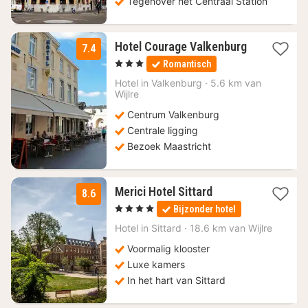
Tegenover het Centraal Station
Hotel Courage Valkenburg
7.4
1
, 3 Sterren
Romantisch
nacht
vanaf
Hotel in
Valkenburg
·
5.6 km van
88,49
Wijlre
€
Centrum Valkenburg
Centrale ligging
Bezoek Maastricht
1
Merici Hotel Sittard
8.6
nacht
, 4 Sterren
Bijzonder hotel
vanaf
109
Hotel in
Sittard
·
18.6 km van Wijlre
€
Voormalig klooster
Luxe kamers
In het hart van Sittard