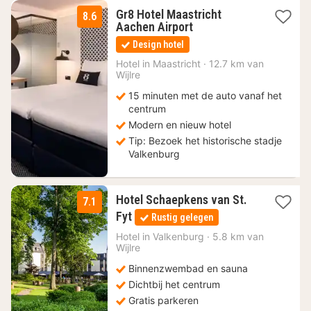
Gr8 Hotel Maastricht
8.6
1
Aachen Airport
nacht
Design hotel
vanaf
105
Hotel in
Maastricht
·
12.7 km van
Wijlre
€
15 minuten met de auto vanaf het
centrum
Modern en nieuw hotel
Tip: Bezoek het historische stadje
Valkenburg
Hotel Schaepkens van St.
7.1
1
Fyt
Rustig gelegen
nacht
vanaf
Hotel in
Valkenburg
·
5.8 km van
Wijlre
119
€
Binnenzwembad en sauna
Dichtbij het centrum
Gratis parkeren