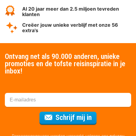
Al 20 jaar meer dan 2.5 miljoen tevreden
klanten
Creëer jouw unieke verblijf met onze 56
extra's
Ontvang net als 90.000 anderen, unieke
promoties en de tofste reisinspiratie in je
inbox!
Voor de nieuws
Schrijf mij in
Persoonsgegevens worden verwerkt volgens ons
privacy