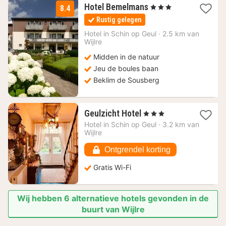
1
Hotel Bemelmans
, 3 Sterren
8.4
nacht
Rustig gelegen
vanaf
89
Hotel in
Schin op Geul
·
2.5 km van
Wijlre
€
Midden in de natuur
Jeu de boules baan
Beklim de Sousberg
1
Geulzicht Hotel
, 3 Sterren
nacht
Hotel in
Schin op Geul
·
3.2 km van
vanaf
Wijlre
80,81
€
Ontgrendel korting
Gratis Wi-Fi
Wij hebben 6 alternatieve hotels gevonden in de
buurt van Wijlre