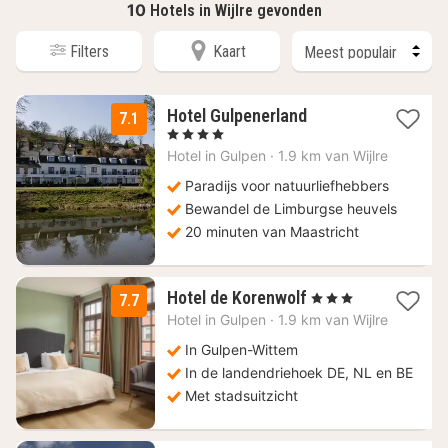
10
Hotels in Wijlre gevonden
Filters
Kaart
1
Hotel Gulpenerland
7.1
nacht
, 4 Sterren
vanaf
Hotel in
Gulpen
·
1.9 km van Wijlre
53,63
€
Paradijs voor natuurliefhebbers
Bewandel de Limburgse heuvels
20 minuten van Maastricht
1
Hotel de Korenwolf
, 3 Sterren
7.7
nacht
Hotel in
Gulpen
·
1.9 km van Wijlre
vanaf
93
In Gulpen-Wittem
€
In de landendriehoek DE, NL en BE
Met stadsuitzicht