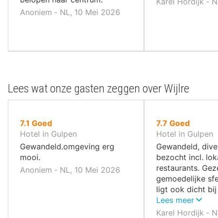
Karel Hordijk ‐ 
Anoniem ‐ NL, 10 Mei 2026
Lees wat onze gasten zeggen over Wijlre
uit
uit
7.1
Goed
7.7
Goed
10
10
Hotel in Gulpen
Hotel in Gulpen
,
,
Gewandeld.omgeving erg
Gewandeld, dive
mooi.
bezocht incl. lok
restaurants. Gez
Anoniem ‐ NL, 10 Mei 2026
gemoedelijke sfe
ligt ook dicht bi
diverse steden z
Lees meer
Maastricht ed.
Karel Hordijk ‐ 