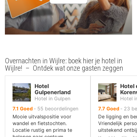
Overnachten in Wijlre: boek hier je hotel in
Wijlre! – Ontdek wat onze gasten zeggen
Hotel
Hotel 
Gulpenerland
Koren
Hotel in Gulpen
Hotel i
uit
uit
7.1
Goed
‐
55
beoordelingen
7.7
Goed
‐
23
be
10
10
Mooie uitvalspositie voor
De ligging en be
,
,
wandel en fietstochten.
Vriendelijk pers
Locatie rustig en prima te
uitstekend ontbij
belopen naar centrum.