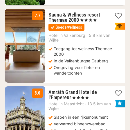
Sauna & Wellness resort
7.7
1
Thermae 2000
, 4 Sterren
nacht
Goede wellness
vanaf
262,80
Hotel in
Valkenburg
·
5.8 km van
Wijlre
€
Toegang tot wellness Thermae
2000
In de Valkenburgse Cauberg
Omgeving voor fiets- en
wandeltochten
Amrâth Grand Hotel de
8.0
1
l'Empereur
, 4 Sterren
nacht
Hotel in
Maastricht
·
13.5 km van
vanaf
Wijlre
79,88
Slapen in een rijksmonument
€
Verwarmd binnenzwembad