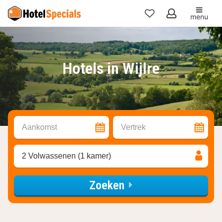
menu
Mijn
favorieten
Hotels in Wijlre
Aankomst
Vertrek
2 Volwassenen (1 kamer)
Zoeken