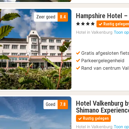
Hampshire Hotel –
Zeer goed
8.4
ensbroek
(28)
, 4 Sterren
Rustig gelege
e 2000
(31)
Hotel in
Valkenburg
Toon op
sbewijs
(1)
etstocht
(31)
Gratis afgesloten fiet
Vorige foto
Volgende foto
Parkeergelegenheid
 gids
(1)
Rand van centrum Va
Het beste van Maastricht: Privé wandeltour met een local
(1)
Hotel Valkenburg b
Goed
7.8
Shimano Experienc
Rustig gelegen
Hotel in
Valkenburg
Toon op