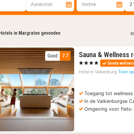
Aankomst
Vertrek
2
Hotels in Margraten gevonden
s
Sauna & Wellness 
Goed
7.7
, 4 Sterren
Goede wellnes
Hotel in
Valkenburg
Toon op
Toegang tot wellnes
Vorige foto
Volgende foto
In de Valkenburgse C
Omgeving voor fiets-