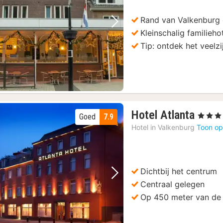
Rand van Valkenburg
Vorige foto
Volgende foto
Kleinschalig familieho
Tip: ontdek het veelz
1
Hotel Atlanta
, 4 Sterre
Goed
7.9
nach
Hotel in
Valkenburg
Toon op
vana
136
€
Dichtbij het centrum
Vorige foto
Volgende foto
Centraal gelegen
Op 450 meter van de 