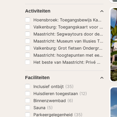
extra’s
Activiteiten
Hoensbroek: Toegangsbewijs Kasteel Ho
Valkenburg: Toegangskaart voor Therma
Maastricht: Segwaytours door de stad
(1)
Maastricht: Museum van Illusies Toegang
Valkenburg: Grot fietsen Ondergrondse fi
Maastricht: hoogtepunten met een lokale
Faciliteiten
Inclusief ontbijt
(35)
Huisdieren toegestaan
(12)
Binnenzwembad
(6)
Sauna
(5)
Parkeergelegenheid
(35)