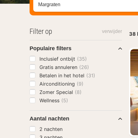
Zoek op hotel, regio of stad
Filter op
verwijder
38
Populaire filters
Inclusief ontbijt
(35)
Gratis annuleren
(26)
Betalen in het hotel
(31)
Airconditioning
(9)
Zomer Special
(8)
Wellness
(5)
Aantal nachten
2 nachten
3 nachten