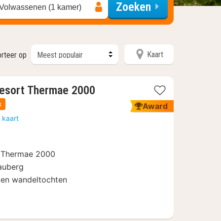
Zoeken
 Volwassenen (1 kamer)
Kaart
orteer op
1
resort Thermae 2000
nacht
s
Award
vanaf
 kaart
262,80
€
s Thermae 2000
auberg
 en wandeltochten