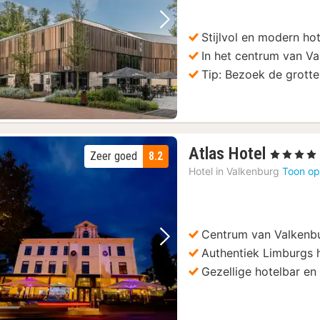
Vorige foto
Volgende foto
Stijlvol en modern hot
In het centrum van V
Tip: Bezoek de grott
1
Atlas Hotel
, 4 Sterren
Zeer goed
8.2
nacht
Hotel in
Valkenburg
Toon op
vanaf
88
€
Centrum van Valkenb
Vorige foto
Volgende foto
Authentiek Limburgs 
Gezellige hotelbar en