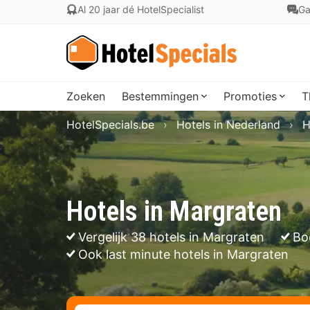
Al 20 jaar dé HotelSpecialist
Ga
Zoeken
Bestemmingen
Promoties
T
HotelSpecials.be
Hotels in Nederland
H
Hotels in Margraten
Vergelijk 38 hotels in Margraten
Bo
Ook last minute hotels in Margraten