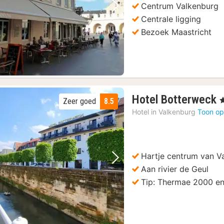
Centrum Valkenburg
Vorige foto
Volgende foto
Centrale ligging
Bezoek Maastricht
Hotel Botterweck
,
Zeer goed
8.5
Hotel in
Valkenburg
Toon op
Hartje centrum van V
Vorige foto
Volgende foto
Aan rivier de Geul
Tip: Thermae 2000 en