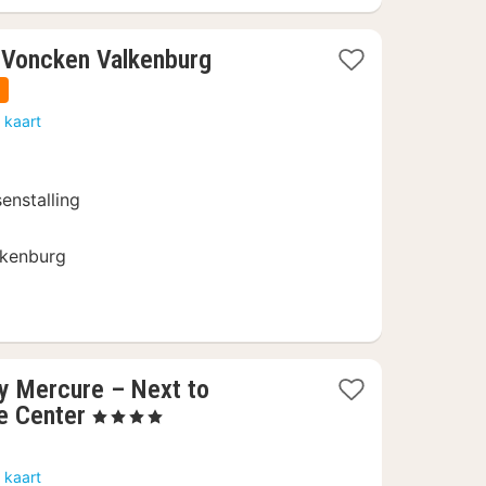
1
 Voncken Valkenburg
nacht
n
vanaf
 kaart
96
€
senstalling
lkenburg
y Mercure – Next to
1
e Center
, 4 Sterren
nacht
vanaf
 kaart