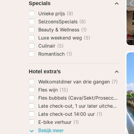
Specials
Unieke prijs
(9)
SeizoensSpecials
(8)
Beauty & Wellness
(1)
Luxe weekend weg
(5)
Culinair
(5)
Romantisch
(1)
Hotel extra’s
Welkomstdiner van drie gangen
(7)
Fles wijn
(15)
Fles bubbels (Cava/Sekt/Prosecco)
(15)
Late check-out, 1 uur later uitchecken
(6)
Late check-out 14:00 uur
(1)
E-bike verhuur
(1)
Hotel
Bekijk meer