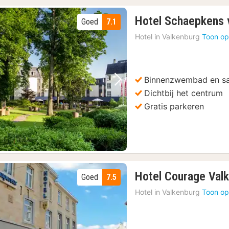
Hotel Schaepkens v
Goed
7.1
Hotel in
Valkenburg
Toon op
Binnenzwembad en s
Vorige foto
Volgende foto
Dichtbij het centrum
Gratis parkeren
Hotel Courage Val
Goed
7.5
Hotel in
Valkenburg
Toon op