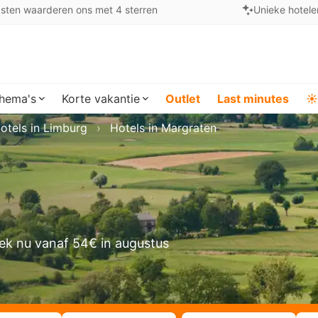
sten waarderen ons met 4 sterren
Unieke hotele
hema's
Korte vakantie
Outlet
Last minutes
☀️
otels in Limburg
Hotels in Margraten
ek nu vanaf 54€ in augustus