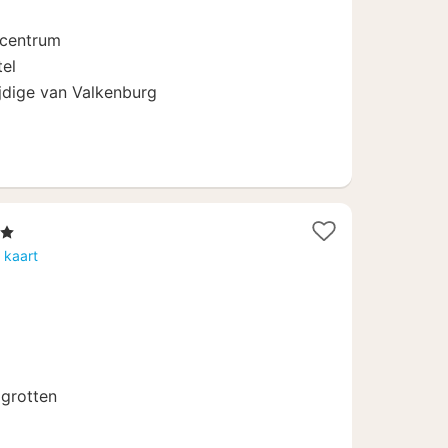
€
 centrum
tel
ijdige van Valkenburg
n
t
 kaart
f
grotten