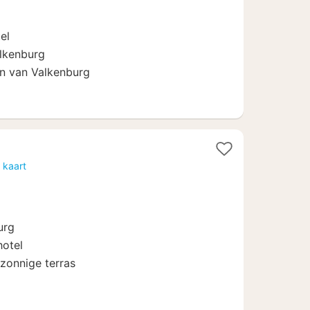
99
€
el
alkenburg
en van Valkenburg
 kaart
urg
hotel
 zonnige terras