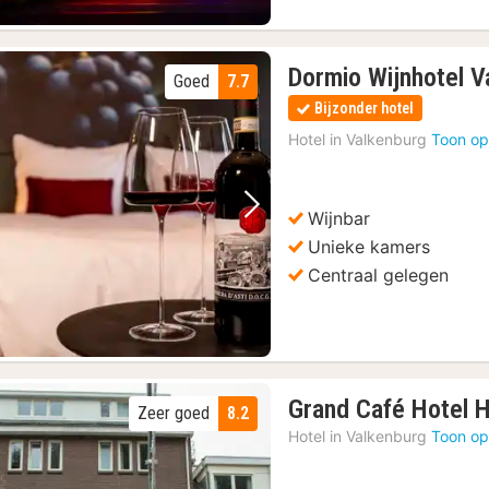
Dormio Wijnhotel V
Goed
7.7
Bijzonder hotel
Hotel in
Valkenburg
Toon op
Wijnbar
Vorige foto
Volgende foto
Unieke kamers
Centraal gelegen
Grand Café Hotel H
Zeer goed
8.2
Hotel in
Valkenburg
Toon op