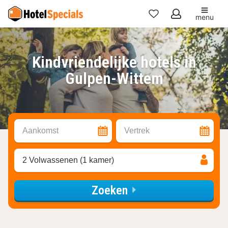
menu
Mijn
favorieten
Kindvriendelijke hotels in
Gulpen-Wittem
Aankomst
Vertrek
2 Volwassenen (1 kamer)
Zoeken