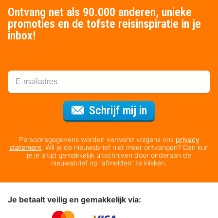
Ontvang net als 90.000 anderen, unieke
promoties en de tofste reisinspiratie in je
inbox!
Voor de nieuws
Schrijf mij in
Persoonsgegevens worden verwerkt volgens ons
privacy
statement
. Wil je de nieuwsbrief niet meer ontvangen? Dan kun
je je altijd gemakkelijk uitschrijven door onderaan de
nieuwsbrief op “afmelden” te klikken.
Je betaalt veilig en gemakkelijk via: