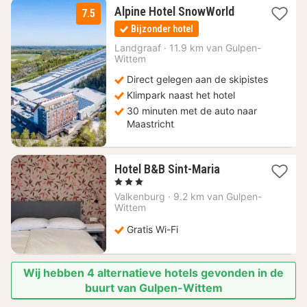
1
Alpine Hotel SnowWorld
7.5
nacht
Bijzonder hotel
vanaf
80
Landgraaf
·
11.9 km van Gulpen-
Wittem
€
Direct gelegen aan de skipistes
Klimpark naast het hotel
30 minuten met de auto naar
Maastricht
1
Hotel B&B Sint-Maria
nacht
, 3 Sterren
vanaf
Valkenburg
·
9.2 km van Gulpen-
93,07
Wittem
€
Gratis Wi-Fi
Wij hebben 4 alternatieve hotels gevonden in de
buurt van Gulpen-Wittem