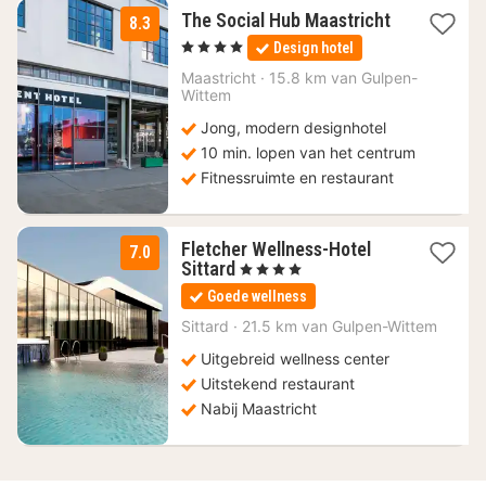
The Social Hub Maastricht
8.3
1
, 4 Sterren
Design hotel
nacht
vanaf
Maastricht
·
15.8 km van Gulpen-
94
Wittem
€
Jong, modern designhotel
10 min. lopen van het centrum
Fitnessruimte en restaurant
Fletcher Wellness-Hotel
7.0
1
Sittard
, 4 Sterren
nacht
Goede wellness
vanaf
73
Sittard
·
21.5 km van Gulpen-Wittem
€
Uitgebreid wellness center
Uitstekend restaurant
Nabij Maastricht