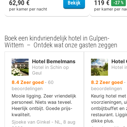
62,90 €
119 €
Hotel Blanckthys
k
Bekijk
-27 %
per kamer per nacht
per kamer per na
Boek een kindvriendelijk hotel in Gulpen-
Wittem – Ontdek wat onze gasten zeggen
Hotel Bemelmans
Hotel
Hotel in Schin op
Hotel i
Geul
uit
uit
8.4
Zeer goed
‐
60
8.2
Zeer goed
‐
10
10
beoordelingen
beoordelingen
,
,
Mooie ligging. Zeer vriendelijk
Keurig hotel met 
personeel. Niets waa teveel.
voorzieningen, u
Heerlijk ontbijt. Goede prijs-
ontbijtbuffet en
kwaliteit.
restaurant. Ligg
dikke plus.
Sjoeke van Ginkel ‐ NL, 8 aug