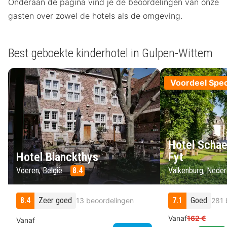
Onderaan de pagina vind je de beoordelingen van onze
gasten over zowel de hotels als de omgeving.
Best geboekte kinderhotel in Gulpen-Wittem
Voordeel Spec
Hotel Schae
Hotel Blanckthys
Fyt
Voeren, België
8.4
Valkenburg, Nede
8.4
Zeer goed
7.1
Goed
13 beoordelingen
281 
Vanaf
162 €
Vanaf