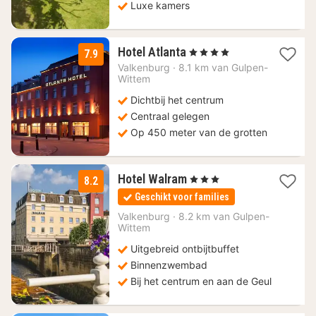
Luxe kamers
1
Hotel Atlanta
, 4 Sterren
7.9
nacht
Valkenburg
·
8.1 km van Gulpen-
vanaf
Wittem
136
Dichtbij het centrum
€
Centraal gelegen
Op 450 meter van de grotten
1
Hotel Walram
, 3 Sterren
8.2
nacht
Geschikt voor families
vanaf
99
Valkenburg
·
8.2 km van Gulpen-
Wittem
€
Uitgebreid ontbijtbuffet
Binnenzwembad
Bij het centrum en aan de Geul