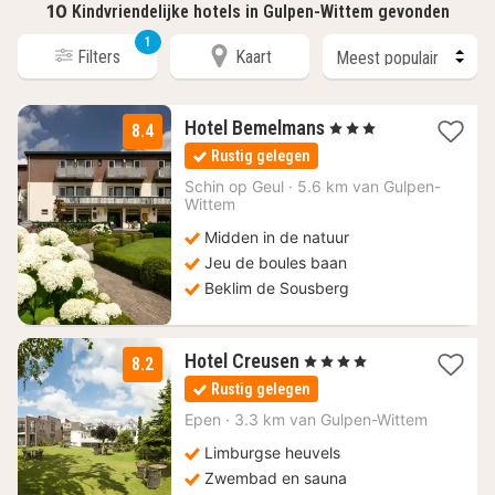
10
Kindvriendelijke hotels in Gulpen-Wittem gevonden
1
Filters
Kaart
1
Hotel Bemelmans
, 3 Sterren
8.4
nacht
Rustig gelegen
vanaf
89
Schin op Geul
·
5.6 km van Gulpen-
Wittem
€
Midden in de natuur
Jeu de boules baan
Beklim de Sousberg
1
Hotel Creusen
, 4 Sterren
8.2
nacht
Rustig gelegen
vanaf
185
Epen
·
3.3 km van Gulpen-Wittem
€
Limburgse heuvels
Zwembad en sauna