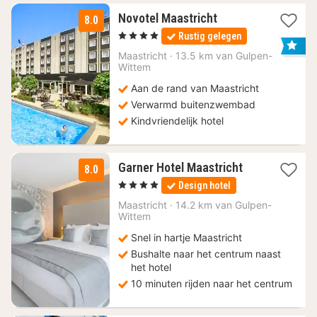
1
Novotel Maastricht
8.0
nacht
, 4 Sterren
Rustig gelegen
vanaf
115,30
Maastricht
·
13.5 km van Gulpen-
Wittem
€
Aan de rand van Maastricht
Verwarmd buitenzwembad
Kindvriendelijk hotel
1
Garner Hotel Maastricht
8.0
nacht
, 4 Sterren
Design hotel
vanaf
119
Maastricht
·
14.2 km van Gulpen-
Wittem
€
Snel in hartje Maastricht
Bushalte naar het centrum naast
het hotel
10 minuten rijden naar het centrum