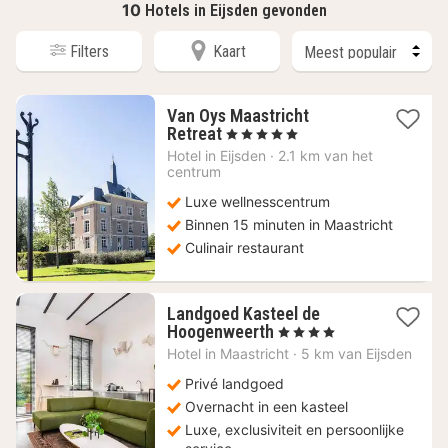
10
Hotels in Eijsden gevonden
Filters
Kaart
Van Oys Maastricht
1
Retreat
, 5 Sterren
nacht
Hotel in
Eijsden
·
2.1 km van het
vanaf
centrum
369,36
Luxe wellnesscentrum
€
Binnen 15 minuten in Maastricht
Culinair restaurant
Landgoed Kasteel de
1
Hoogenweerth
, 4 Sterren
nacht
Hotel in
Maastricht
·
5 km van Eijsden
vanaf
137,98
Privé landgoed
€
Overnacht in een kasteel
Luxe, exclusiviteit en persoonlijke