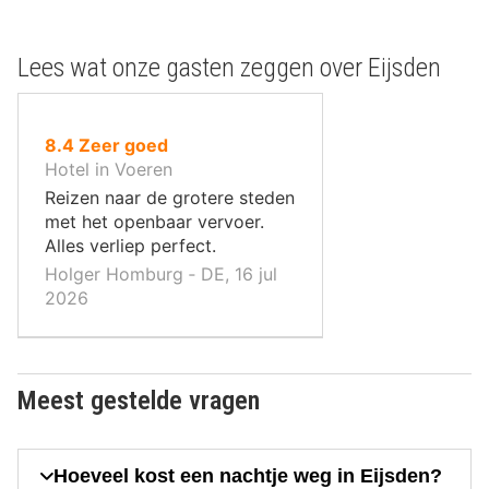
Lees wat onze gasten zeggen over Eijsden
uit
8.4
Zeer goed
10
Hotel in Voeren
,
Reizen naar de grotere steden
met het openbaar vervoer.
Alles verliep perfect.
Holger Homburg ‐ DE, 16 jul
2026
Meest gestelde vragen
Hoeveel kost een nachtje weg in Eijsden?