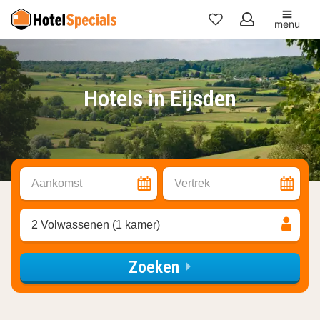
menu
Mijn
favorieten
Hotels in Eijsden
Aankomst
Vertrek
2 Volwassenen (1 kamer)
Zoeken