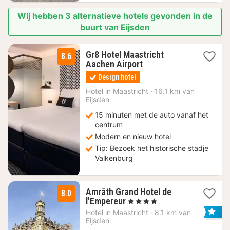
Wij hebben 3 alternatieve hotels gevonden in de
buurt van Eijsden
Gr8 Hotel Maastricht
8.6
1
Aachen Airport
nacht
Design hotel
vanaf
105
Hotel in
Maastricht
·
16.1 km van
Eijsden
€
15 minuten met de auto vanaf het
centrum
Modern en nieuw hotel
Tip: Bezoek het historische stadje
Valkenburg
Amrâth Grand Hotel de
8.0
1
l'Empereur
, 4 Sterren
nacht
Hotel in
Maastricht
·
8.1 km van
vanaf
Eijsden
79,88