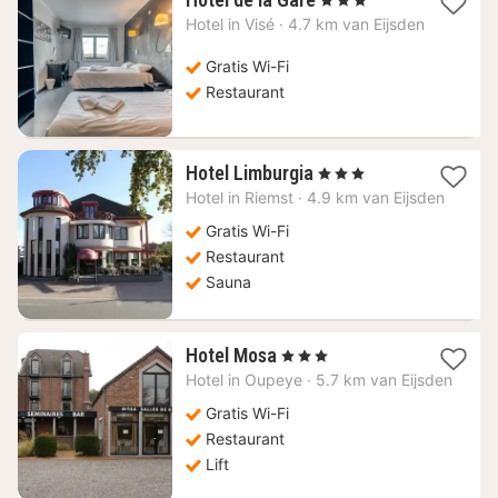
nacht
Hotel in
Visé
·
4.7 km van Eijsden
vanaf
73,59
Gratis Wi-Fi
€
Restaurant
1
Hotel Limburgia
, 3 Sterren
nacht
Hotel in
Riemst
·
4.9 km van Eijsden
vanaf
123,20
Gratis Wi-Fi
€
Restaurant
Sauna
1
Hotel Mosa
, 3 Sterren
nacht
Hotel in
Oupeye
·
5.7 km van Eijsden
vanaf
68,31
Gratis Wi-Fi
€
Restaurant
Lift