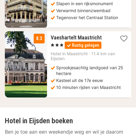
Slapen in een rijksmonument
€
Verwarmd binnenzwembad
Tegenover het Centraal Station
1
Vaeshartelt Maastricht
8.3
nacht
, 3 Sterren
Rustig gelegen
vanaf
72
Hotel in
Maastricht
·
11.4 km van
Eijsden
€
Sprookjesachtig landgoed van 25
hectare
Kasteel uit de 17e eeuw
10 minuten rijden van Maastricht
Hotel in Eijsden boeken
Ben je toe aan een weekendje weg en wil je daarom