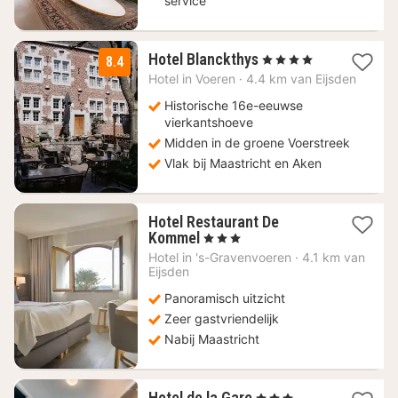
service
1
Hotel Blanckthys
, 4 Sterren
8.4
nacht
Hotel in
Voeren
·
4.4 km van Eijsden
vanaf
62,90
Historische 16e-eeuwse
€
vierkantshoeve
Midden in de groene Voerstreek
Vlak bij Maastricht en Aken
Hotel Restaurant De
2
Kommel
, 3 Sterren
nachten
Hotel in
's-Gravenvoeren
·
4.1 km van
vanaf
Eijsden
159
Panoramisch uitzicht
€
Zeer gastvriendelijk
Nabij Maastricht
1
Hotel de la Gare
, 3 Sterren