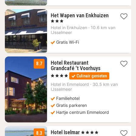
Het Wapen van Enkhuizen
1
, 3 Sterren
nacht
Hotel in
Enkhuizen
·
10.6 km van
vanaf
IJsselmeer
121,74
€
Gratis Wi-Fi
Hotel Restaurant
8.7
1
Grandcafé 't Voorhuys
nacht
, 4 Sterren
Culinair genieten
vanaf
89
Hotel in
Emmeloord
·
30.5 km van
IJsselmeer
€
Familiehotel
Gratis parkeren
Hartje centrum Emmeloord
1
Hotel Iselmar
, 4 Sterren
8.3