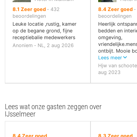
uit
uit
8.1
Zeer goed
‐
432
8.4
Zeer goed
10
10
beoordelingen
beoordelingen
,
,
Leuke locatie ,rustig, kamer
Heerlijk ontspann
op de begane grond, fijne
bedden en interi
receptiebalie medewerkers
omgeving,
vriendelijke.men
Anoniem ‐ NL, 2 aug 2026
ontbijt. Mooie b
mooie koeien .
Lees meer
Hjw van schoote
aug 2023
Lees wat onze gasten zeggen over
IJsselmeer
uit
uit
8.4
Zeer goed
8.3
Zeer goed