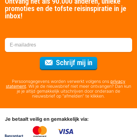
Ontvang net als 90.000 anderen, unieke
promoties en de tofste reisinspiratie in je
inbox!
Voor de nieuws
Schrijf mij in
Persoonsgegevens worden verwerkt volgens ons
privacy
statement
. Wil je de nieuwsbrief niet meer ontvangen? Dan kun
je je altijd gemakkelijk uitschrijven door onderaan de
nieuwsbrief op “afmelden” te klikken.
Je betaalt veilig en gemakkelijk via: