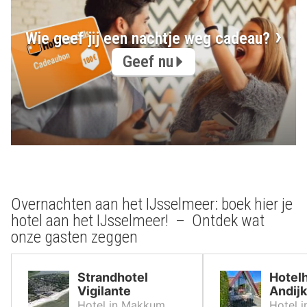
Wie geef jij een nachtje weg cadeau?
Geef nu
Overnachten aan het IJsselmeer: boek hier je
hotel aan het IJsselmeer! – Ontdek wat
onze gasten zeggen
Strandhotel
Hotelh
Vigilante
Andijk
Hotel in Makkum
Hotel i