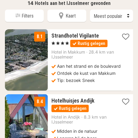
14
Hotels aan het IJsselmeer gevonden
Filters
Kaart
1
Strandhotel Vigilante
8.1
nacht
, 4 Sterren
Rustig gelegen
vanaf
77,63
Hotel in
Makkum
·
28.4 km van
IJsselmeer
€
Aan het strand en de boulevard
Ontdek de kust van Makkum
Tip: bezoek Sneek
1
Hotelhuisjes Andijk
8.4
nacht
Rustig gelegen
vanaf
240
Hotel in
Andijk
·
8.3 km van
IJsselmeer
€
Midden in de natuur