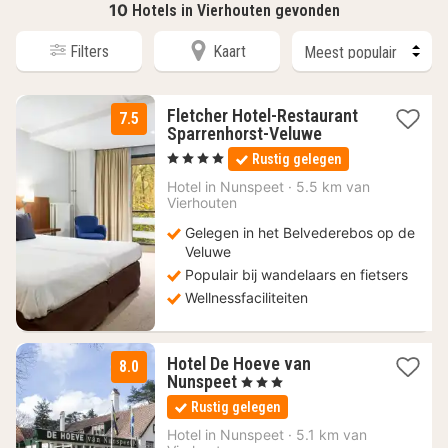
10
Hotels in Vierhouten gevonden
Filters
Kaart
Fletcher Hotel-Restaurant
7.5
1
Sparrenhorst-Veluwe
nacht
, 4 Sterren
Rustig gelegen
vanaf
79
Hotel in
Nunspeet
·
5.5 km van
Vierhouten
€
Gelegen in het Belvederebos op de
Veluwe
Populair bij wandelaars en fietsers
Wellnessfaciliteiten
Hotel De Hoeve van
8.0
1
Nunspeet
, 3 Sterren
nacht
Rustig gelegen
vanaf
75
Hotel in
Nunspeet
·
5.1 km van