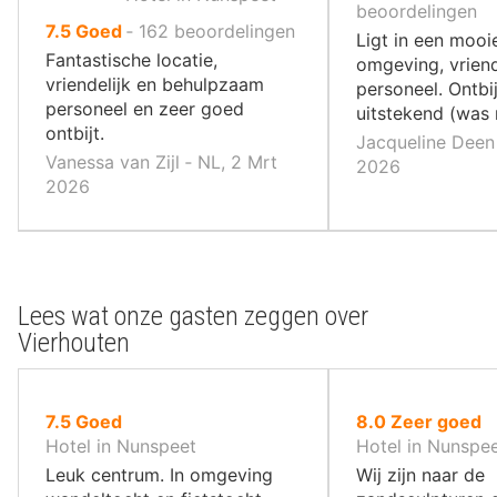
10
beoordelingen
uit
7.5
Goed
‐
162
beoordelingen
,
Ligt in een mooi
10
Fantastische locatie,
omgeving, vriend
,
vriendelijk en behulpzaam
personeel. Ontbi
personeel en zeer goed
uitstekend (was
ontbijt.
Jacqueline Deen 
Vanessa van Zijl ‐ NL, 2 Mrt
2026
2026
Lees wat onze gasten zeggen over
Vierhouten
uit
uit
7.5
Goed
8.0
Zeer goed
10
10
Hotel in Nunspeet
Hotel in Nunspe
,
,
Leuk centrum. In omgeving
Wij zijn naar de