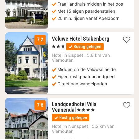
Fraai landhuis midden in het bos
€
Met 15 eigen paardenstallen
20 min. rijden vanaf Apeldoorn
1
Veluwe Hotel Stakenberg
7.2
nacht
, 3 Sterren
Rustig gelegen
vanaf
115
Hotel in
Elspeet
·
5.8 km van
Vierhouten
€
Midden op de Veluwse heide
Eigen rustig natuurlandgoed
Direct aan wandelpaden
Landgoedhotel Villa
7.6
1
Vennendal
, 4 Sterren
nacht
Rustig gelegen
vanaf
115
Hotel in
Nunspeet
·
5.2 km van
Vierhouten
€