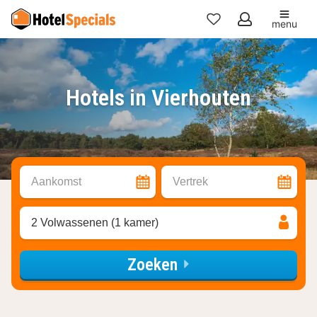
menu
Mijn
favorieten
Hotels in Vierhouten
Aankomst
Vertrek
2 Volwassenen (1 kamer)
Zoeken