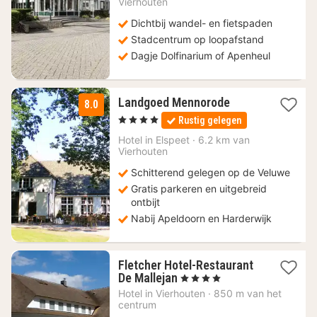
Vierhouten
€
Dichtbij wandel- en fietspaden
Stadcentrum op loopafstand
Dagje Dolfinarium of Apenheul
1
Landgoed Mennorode
8.0
nacht
, 4 Sterren
Rustig gelegen
vanaf
79
Hotel in
Elspeet
·
6.2 km van
Vierhouten
€
Schitterend gelegen op de Veluwe
Gratis parkeren en uitgebreid
ontbijt
Nabij Apeldoorn en Harderwijk
Fletcher Hotel-Restaurant
1
De Mallejan
, 4 Sterren
nacht
Hotel in
Vierhouten
·
850 m van het
vanaf
centrum
94