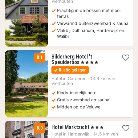
Vierhouten
€
Prachtig in de bossen met mooi
terras
Verwarmd buitenzwembad & sauna
Vlakbij Dolfinarium, Harderwijk en
Walibi
Bilderberg Hotel 't
8.1
1
Speulderbos
, 4 Sterren
nacht
Rustig gelegen
vanaf
89,10
Hotel in
Garderen
·
13.6 km van
Vierhouten
€
Kindvriendelijk hotel
Gratis zwembad en sauna
Midden op de Veluwe
1
Hotel Marktzicht
, 3 Sterren
8.0
nacht
Hotel in
Harderwijk
·
14.5 km van
vanaf