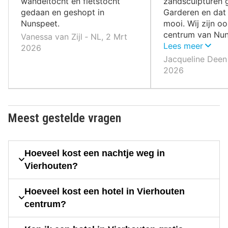
wandeltocht en fietstocht
zandsculpturen 
gedaan en geshopt in
Garderen en dat
Nunspeet.
mooi. Wij zijn o
centrum van Nu
Vanessa van Zijl ‐ NL, 2 Mrt
geweest wat no
Lees meer
2026
minuten lopen ve
Jacqueline Deen 
van het hotel. w
2026
groot maar wel g
Meest gestelde vragen
Hoeveel kost een nachtje weg in
Vierhouten?
Hoeveel kost een hotel in Vierhouten
centrum?