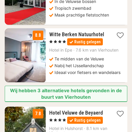
In de Veluwse bossen
Tropisch zwembad
Maak prachtige fietstochten
1
Witte Berken Natuurhotel
8.8
nacht
, 4 Sterren
Rustig gelegen
vanaf
185
Hotel in
Epe
·
7.6 km van Vierhouten
€
Te midden van de Veluwe
Nabij het IJssellandschap
Ideaal voor fietsers en wandelaars
Wij hebben 3 alternatieve hotels gevonden in de
buurt van Vierhouten
1
Hotel Veluwe de Beyaerd
7.8
nacht
, 4 Sterren
Rustig gelegen
vanaf
89
Hotel in
Hulshorst
·
8.1 km van