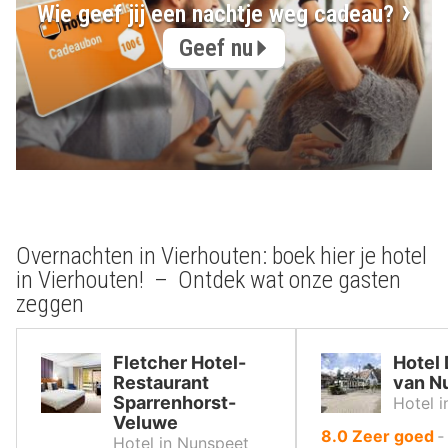
Wie geef jij een nachtje weg cadeau?
Geef nu
Overnachten in Vierhouten: boek hier je hotel
in Vierhouten! – Ontdek wat onze gasten
zeggen
Fletcher Hotel-
Hotel
Restaurant
van N
Sparrenhorst-
Hotel 
Veluwe
uit
8.0
Zeer goed
Hotel in Nunspeet