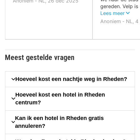
Anoniem ‐ NL, 26 dec 2025
gereden. Velp is 
prettige omgevi
Lees meer
Anoniem ‐ NL, 4 
Meest gestelde vragen
Hoeveel kost een nachtje weg in Rheden?
Hoeveel kost een hotel in Rheden
centrum?
Kan ik een hotel in Rheden gratis
annuleren?