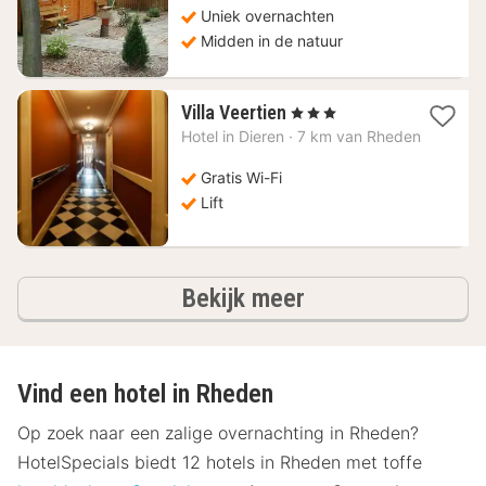
Uniek overnachten
Midden in de natuur
1
Villa Veertien
, 3 Sterren
nacht
Hotel in
Dieren
·
7 km van Rheden
vanaf
136,68
Gratis Wi-Fi
€
Lift
hotels
Bekijk meer
Vind een hotel in Rheden
Op zoek naar een zalige overnachting in Rheden?
HotelSpecials biedt 12 hotels in Rheden met toffe