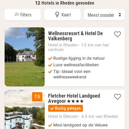
12
Hotels in Rheden gevonden
Filters
Kaart
Wellnessresort & Hotel De
1
Valkenberg
nacht
Hotel in
Rheden
·
1.5 km van het
vanaf
centrum
318
Rustige ligging in de natuur
€
Luxe wellnessfaciliteiten
Tip: ideaal voor een
wellnessweekend
Fletcher Hotel Landgoed
7.5
1
Avegoor
, 4 Sterren
nacht
Rustig gelegen
vanaf
73
Hotel in
Ellecom
·
4.5 km van Rheden
€
Mooi landgoed op de Veluwe