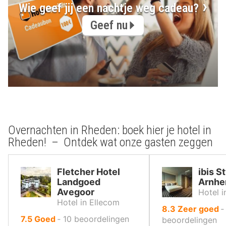
Wie geef jij een nachtje weg cadeau?
Geef nu
Overnachten in Rheden: boek hier je hotel in
Rheden! – Ontdek wat onze gasten zeggen
Fletcher Hotel
ibis S
Landgoed
Arnhe
Avegoor
Hotel 
Hotel in Ellecom
uit
8.3
Zeer goed
uit
7.5
Goed
‐
10
beoordelingen
10
beoordelingen