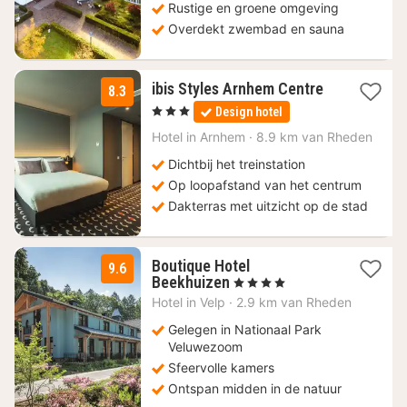
Rustige en groene omgeving
Overdekt zwembad en sauna
1
ibis Styles Arnhem Centre
8.3
nacht
, 3 Sterren
Design hotel
vanaf
129
Hotel in
Arnhem
·
8.9 km van Rheden
€
Dichtbij het treinstation
Op loopafstand van het centrum
Dakterras met uitzicht op de stad
Boutique Hotel
9.6
1
Beekhuizen
, 4 Sterren
nacht
Hotel in
Velp
·
2.9 km van Rheden
vanaf
240,11
Gelegen in Nationaal Park
€
Veluwezoom
Sfeervolle kamers
Ontspan midden in de natuur