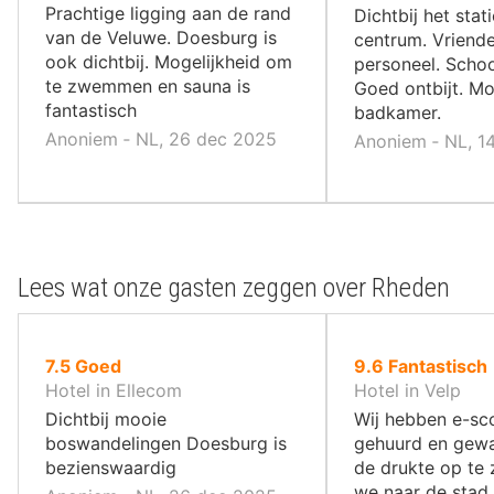
10
,
Prachtige ligging aan de rand
Dichtbij het stat
,
van de Veluwe. Doesburg is
centrum. Vriende
ook dichtbij. Mogelijkheid om
personeel. Schoo
te zwemmen en sauna is
Goed ontbijt. M
fantastisch
badkamer.
Anoniem ‐ NL, 26 dec 2025
Anoniem ‐ NL, 1
Lees wat onze gasten zeggen over Rheden
uit
uit
7.5
Goed
9.6
Fantastisch
10
10
Hotel in Ellecom
Hotel in Velp
,
,
Dichtbij mooie
Wij hebben e-sc
boswandelingen Doesburg is
gehuurd en gewa
bezienswaardig
de drukte op te 
we naar de stad