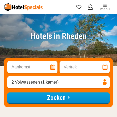
menu
Mijn
favorieten
Hotels in Rheden
Aankomst
Vertrek
2 Volwassenen (1 kamer)
Zoeken