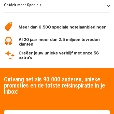
Ontdek meer Specials
Over
HotelSpecials
Meer dan 6.500 speciale hotelaanbiedingen
Al 20 jaar meer dan 2.5 miljoen tevreden
klanten
Creëer jouw unieke verblijf met onze 56
extra's
Ontvang net als 90.000 anderen, unieke
promoties en de tofste reisinspiratie in je
inbox!