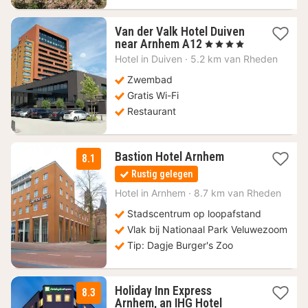
Van der Valk Hotel Duiven
1
near Arnhem A12
, 4 Sterren
nacht
Hotel in
Duiven
·
5.2 km van Rheden
vanaf
132,11
Zwembad
€
Gratis Wi-Fi
Restaurant
1
Bastion Hotel Arnhem
8.1
nacht
Rustig gelegen
vanaf
79
Hotel in
Arnhem
·
8.7 km van Rheden
€
Stadscentrum op loopafstand
Vlak bij Nationaal Park Veluwezoom
Tip: Dagje Burger's Zoo
Holiday Inn Express
8.3
1
Arnhem, an IHG Hotel