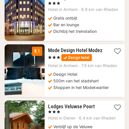
nacht
, 3 Sterren
vanaf
Hotel in
Arnhem
·
8.9 km van Rheden
70,25
€
Gratis ontbijt
Bar en lounge
Dichtbij het treinstation
1
Mode Design Hotel Modez
8.1
nacht
, 3 Sterren
Design hotel
vanaf
119
Hotel in
Arnhem
·
7.9 km van Rheden
€
Design Hotel
500m van het stadshart
Shoppen in het Modekwartier
1
Lodges Veluwse Poort
nacht
, 3 Sterren
vanaf
Hotel in
Dieren
·
6.4 km van Rheden
57,83
€
Verblijf op de Veluwe