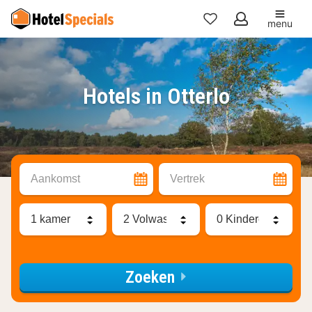
menu
Mijn
favorieten
Hotels in Otterlo
Aankomst
Vertrek
Zoeken