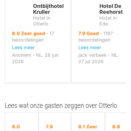
Ontbijthotel
Hotel De
Kruller
Reehorst
Hotel in
Hotel in
Otterlo
Ede
uit
uit
8.0
Zeer goed
‐
17
7.9
Goed
‐
1187
10
10
beoordelingen
beoordelingen
,
,
Lees meer
Lees meer
Anoniem ‐ NL, 26 jun
jack verbeek ‐ NL,
2026
27 jul 2026
Lees wat onze gasten zeggen over Otterlo
uit
uit
uit
uit
8.0
7.9
8.1
Zeer
8.8