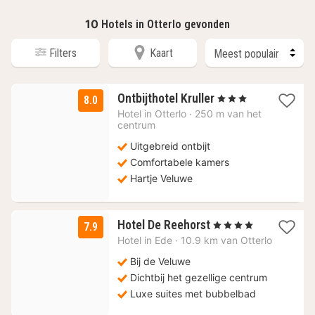
10
Hotels in Otterlo gevonden
Filters
Kaart
1
Ontbijthotel Kruller
, 3 Sterren
8.0
nacht
Hotel in
Otterlo
·
250 m van het
vanaf
centrum
144
Uitgebreid ontbijt
€
Comfortabele kamers
Hartje Veluwe
1
Hotel De Reehorst
, 4 Sterren
7.9
nacht
Hotel in
Ede
·
10.9 km van Otterlo
vanaf
99
Bij de Veluwe
€
Dichtbij het gezellige centrum
Luxe suites met bubbelbad