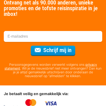
Ontvang net als 90.000 anderen, unieke
promoties en de tofste reisinspiratie in je
inbox!
Voor de nieuws
Schrijf mij in
Persoonsgegevens worden verwerkt volgens ons
privacy
statement
. Wil je de nieuwsbrief niet meer ontvangen? Dan kun
je je altijd gemakkelijk uitschrijven door onderaan de
nieuwsbrief op “afmelden” te klikken.
Je betaalt veilig en gemakkelijk via: