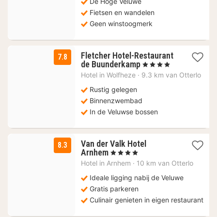
139
De Hoge Veluwe
€
Fietsen en wandelen
Geen winstoogmerk
Fletcher Hotel-Restaurant
7.8
1
de Buunderkamp
, 4 Sterren
nacht
Hotel in
Wolfheze
·
9.3 km van Otterlo
vanaf
73
Rustig gelegen
€
Binnenzwembad
In de Veluwse bossen
Van der Valk Hotel
8.3
1
Arnhem
, 4 Sterren
nacht
Hotel in
Arnhem
·
10 km van Otterlo
vanaf
83,47
Ideale ligging nabij de Veluwe
€
Gratis parkeren
Culinair genieten in eigen restaurant