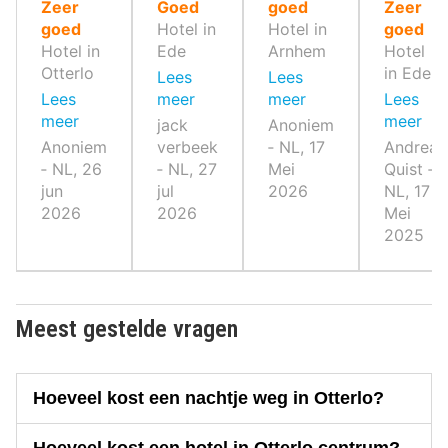
10
10
10
10
Zeer
Goed
goed
Zeer
,
,
,
,
goed
Hotel in
Hotel in
goed
Hotel in
Ede
Arnhem
Hotel
Otterlo
in Ede
Lees
Lees
Lees
meer
meer
Lees
meer
meer
jack
Anoniem
Anoniem
verbeek
‐ NL, 17
Andrea
‐ NL, 26
‐ NL, 27
Mei
Quist ‐
jun
jul
2026
NL, 17
2026
2026
Mei
2025
Meest gestelde vragen
Hoeveel kost een nachtje weg in Otterlo?
Hoeveel kost een hotel in Otterlo centrum?