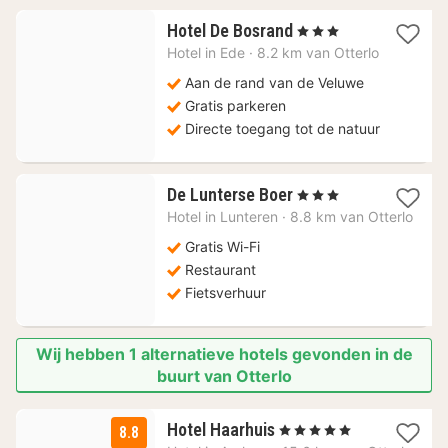
1
Hotel De Bosrand
, 3 Sterren
nacht
Hotel in
Ede
·
8.2 km van Otterlo
vanaf
81,82
Aan de rand van de Veluwe
€
Gratis parkeren
Directe toegang tot de natuur
1
De Lunterse Boer
, 3 Sterren
nacht
Hotel in
Lunteren
·
8.8 km van Otterlo
vanaf
123,55
Gratis Wi-Fi
€
Restaurant
Fietsverhuur
Wij hebben 1 alternatieve hotels gevonden in de
buurt van Otterlo
1
Hotel Haarhuis
, 5 Sterren
8.8
nacht