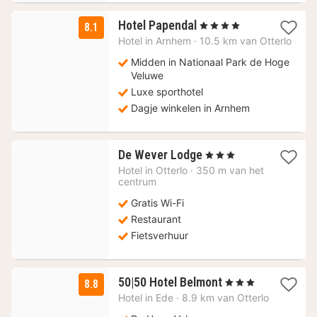
1
Hotel Papendal
, 4 Sterren
8.1
nacht
Hotel in
Arnhem
·
10.5 km van Otterlo
vanaf
88,83
Midden in Nationaal Park de Hoge
€
Veluwe
Luxe sporthotel
Dagje winkelen in Arnhem
1
De Wever Lodge
, 3 Sterren
nacht
Hotel in
Otterlo
·
350 m van het
vanaf
centrum
152,74
Gratis Wi-Fi
€
Restaurant
Fietsverhuur
1
50|50 Hotel Belmont
, 3 Sterren
8.8
nacht
Hotel in
Ede
·
8.9 km van Otterlo
vanaf