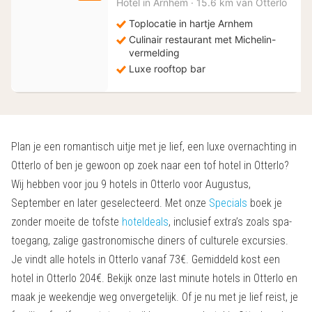
Hotel in
Arnhem
·
15.6 km van Otterlo
vanaf
139
Toplocatie in hartje Arnhem
€
Culinair restaurant met Michelin-
vermelding
Luxe rooftop bar
Plan je een romantisch uitje met je lief, een luxe overnachting in
Otterlo of ben je gewoon op zoek naar een tof hotel in Otterlo?
Wij hebben voor jou 9 hotels in Otterlo voor Augustus,
September en later geselecteerd. Met onze
Specials
boek je
zonder moeite de tofste
hoteldeals
, inclusief extra’s zoals spa-
toegang, zalige gastronomische diners of culturele excursies.
Je vindt alle hotels in Otterlo vanaf 73€. Gemiddeld kost een
hotel in Otterlo 204€. Bekijk onze last minute hotels in Otterlo en
maak je weekendje weg onvergetelijk. Of je nu met je lief reist, je