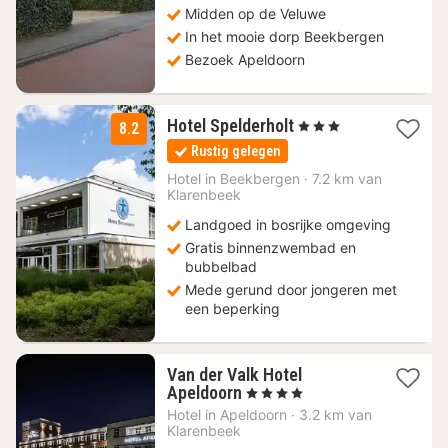
Midden op de Veluwe
In het mooie dorp Beekbergen
Bezoek Apeldoorn
1
Hotel Spelderholt
, 3 Sterren
8.2
nacht
Rustig gelegen
vanaf
190
Hotel in
Beekbergen
·
7.2 km van
Klarenbeek
€
Landgoed in bosrijke omgeving
Gratis binnenzwembad en
bubbelbad
Mede gerund door jongeren met
een beperking
Van der Valk Hotel
1
Apeldoorn
, 4 Sterren
nacht
Hotel in
Apeldoorn
·
3.2 km van
vanaf
Klarenbeek
156,04