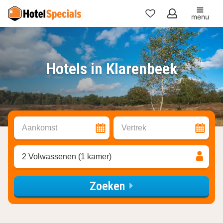
menu
Mijn
favorieten
Hotels in Klarenbeek
Aankomst
Vertrek
2 Volwassenen (1 kamer)
Zoeken