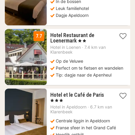
In de bossen
Leuk familiehotel
Dagje Apeldoorn
Hotel Restaurant de
7.7
1
Loenermark
, 2 Sterren
nacht
Hotel in
Loenen
·
7.4 km van
vanaf
Klarenbeek
125
Op de Veluwe
€
Perfect om te fietsen en wandelen
Tip: dagje naar de Apenheul
1
Hotel et le Café de Paris
nacht
, 3 Sterren
vanaf
Hotel in
Apeldoorn
·
6.7 km van
94
Klarenbeek
€
Centrale liggin in Apeldoorn
Franse sfeer in het Grand Café
Heerlijk ontbijt