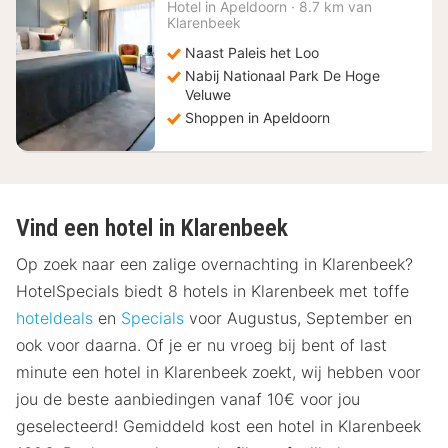
107
Hotel in
Apeldoorn
·
8.7 km van
Klarenbeek
€
Naast Paleis het Loo
Nabij Nationaal Park De Hoge
Veluwe
Shoppen in Apeldoorn
Vind een hotel in Klarenbeek
Op zoek naar een zalige overnachting in Klarenbeek?
HotelSpecials biedt 8 hotels in Klarenbeek met toffe
hoteldeals
en
Specials
voor Augustus, September en
ook voor daarna. Of je er nu vroeg bij bent of last
minute een hotel in Klarenbeek zoekt, wij hebben voor
jou de beste aanbiedingen vanaf 10€ voor jou
geselecteerd! Gemiddeld kost een hotel in Klarenbeek