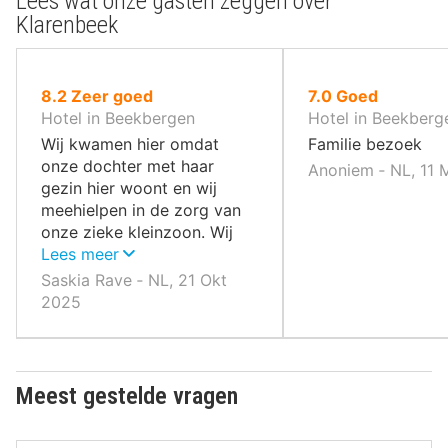
Lees wat onze gasten zeggen over
Klarenbeek
uit
uit
8.2
Zeer goed
7.0
Goed
10
10
Hotel in Beekbergen
Hotel in Beekberg
,
,
Wij kwamen hier omdat
Familie bezoek
onze dochter met haar
Anoniem ‐ NL, 11 
gezin hier woont en wij
meehielpen in de zorg van
onze zieke kleinzoon. Wij
komen zelf uit Assen.
Lees meer
Saskia Rave ‐ NL, 21 Okt
2025
Meest gestelde vragen