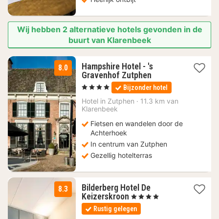
Wij hebben 2 alternatieve hotels gevonden in de
buurt van Klarenbeek
Hampshire Hotel - 's
8.0
1
Gravenhof Zutphen
nacht
, 4 Sterren
Bijzonder hotel
vanaf
110
Hotel in
Zutphen
·
11.3 km van
Klarenbeek
€
Fietsen en wandelen door de
Achterhoek
In centrum van Zutphen
Gezellig hotelterras
Bilderberg Hotel De
8.3
1
Keizerskroon
, 4 Sterren
nacht
Rustig gelegen
vanaf