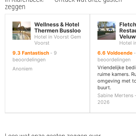
zeggen
Wellness & Hotel
Fletch
Thermen Bussloo
Resta
Veluw
Hotel in Voorst Gem
Voorst
Hotel 
uit
uit
9.3
Fantastisch
‐
9
6.6
Voldoende
10
10
beoordelingen
beoordelingen
,
,
Vriendelijke bed
Anoniem
ruime kamers. R
omgeving met toc
buurt.
Sabine Mertens ‐
2026