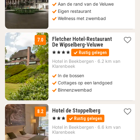
Aan de rand van de Veluwe
€
Eigen restaurant
Wellness met zwembad
Fletcher Hotel-Restaurant
7.0
1
De Wipselberg-Veluwe
nacht
, 4 Sterren
Rustig gelegen
vanaf
64
Hotel in
Beekbergen
·
6.2 km van
Klarenbeek
€
In de bossen
Cottages op een landgoed
Binnenzwembad
1
Hotel de Stoppelberg
8.2
nacht
, 3 Sterren
Rustig gelegen
vanaf
102
Hotel in
Beekbergen
·
6.6 km van
Klarenbeek
€