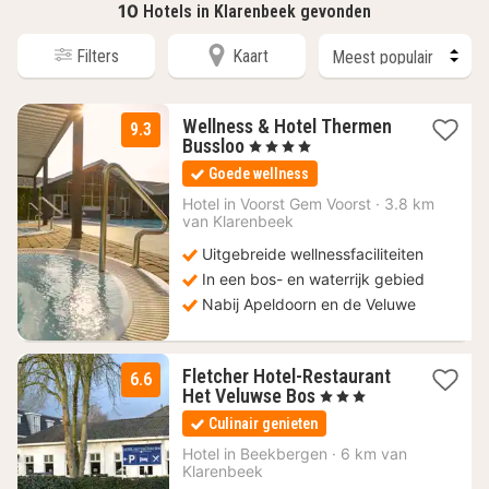
10
Hotels in Klarenbeek gevonden
Filters
Kaart
Wellness & Hotel Thermen
9.3
1
Bussloo
, 4 Sterren
nacht
Goede wellness
vanaf
540
Hotel in
Voorst Gem Voorst
·
3.8 km
van Klarenbeek
€
Uitgebreide wellnessfaciliteiten
In een bos- en waterrijk gebied
Nabij Apeldoorn en de Veluwe
Fletcher Hotel-Restaurant
6.6
1
Het Veluwse Bos
, 3 Sterren
nacht
Culinair genieten
vanaf
10
Hotel in
Beekbergen
·
6 km van
Klarenbeek
€