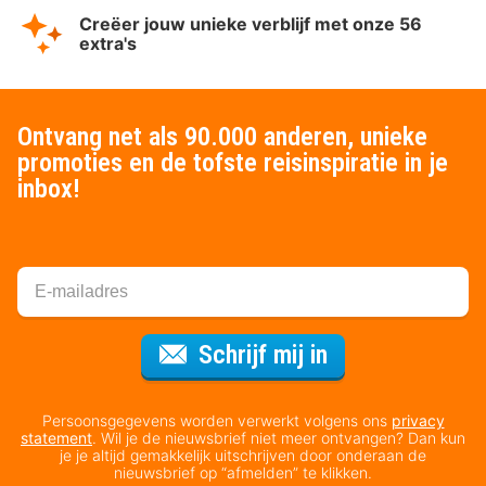
Creëer jouw unieke verblijf met onze 56
extra's
Ontvang net als 90.000 anderen, unieke
promoties en de tofste reisinspiratie in je
inbox!
Voor de nieuws
Schrijf mij in
Persoonsgegevens worden verwerkt volgens ons
privacy
statement
. Wil je de nieuwsbrief niet meer ontvangen? Dan kun
je je altijd gemakkelijk uitschrijven door onderaan de
nieuwsbrief op “afmelden” te klikken.