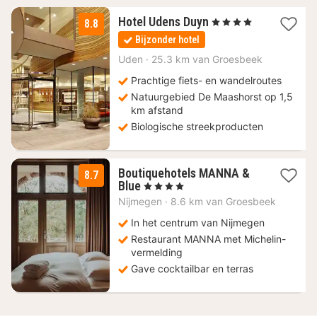
2
Hotel Udens Duyn
, 4 Sterren
8.8
nachten
Bijzonder hotel
vanaf
99
Uden
·
25.3 km van Groesbeek
€
Prachtige fiets- en wandelroutes
Natuurgebied De Maashorst op 1,5
km afstand
Biologische streekproducten
Boutiquehotels MANNA &
8.7
1
Blue
, 4 Sterren
nacht
Nijmegen
·
8.6 km van Groesbeek
vanaf
119
In het centrum van Nijmegen
€
Restaurant MANNA met Michelin-
vermelding
Gave cocktailbar en terras