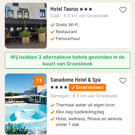
1
Hotel Taurus
, 3 Sterren
nacht
Cuijk
·
6.6 km van Groesbeek
vanaf
75,49
Gratis Wi-Fi
€
Restaurant
Fietsverhuur
Wij hebben 3 alternatieve hotels gevonden in de
buurt van Groesbeek
1
Sanadome Hotel & Spa
7.9
nacht
, 4 Sterren
Goede wellness
vanaf
164
Nijmegen
·
8.5 km van Groesbeek
€
Thermaal water uit eigen bron
Elke dag badkledingdag
Hotel, wellness, fitness en winkels
onder 1 dak