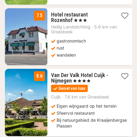
Hotel restaurant
7.5
1
Rozenhof
, 3 Sterren
nacht
Heilig Landstichting
·
5.6 km van
vanaf
Groesbeek
153
gastronomisch
€
rust
wandelen
Van Der Valk Hotel Cuijk -
8.6
1
Nijmegen
, 4 Sterren
nacht
Geniet van luxe
vanaf
97,55
Cuijk
·
7.6 km van Groesbeek
€
Eigen wijngaard op het terrein
Sfeervol restaurant
Bij natuurgebied de Kraaijenbergse
Plassen