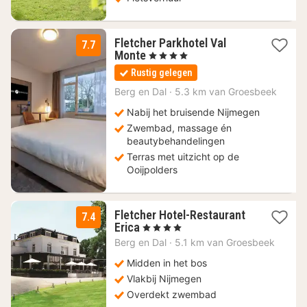
Fletcher Parkhotel Val
7.7
1
Monte
, 4 Sterren
nacht
Rustig gelegen
vanaf
68
Berg en Dal
·
5.3 km van Groesbeek
€
Nabij het bruisende Nijmegen
Zwembad, massage én
beautybehandelingen
Terras met uitzicht op de
Ooijpolders
Fletcher Hotel-Restaurant
7.4
1
Erica
, 4 Sterren
nacht
Berg en Dal
·
5.1 km van Groesbeek
vanaf
73
Midden in het bos
€
Vlakbij Nijmegen
Overdekt zwembad