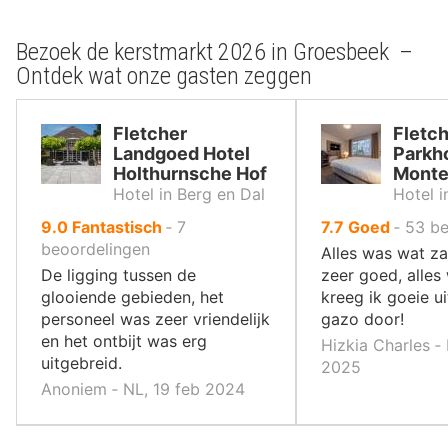
Bezoek de kerstmarkt 2026 in Groesbeek –
Ontdek wat onze gasten zeggen
Fletcher
Fletc
Landgoed Hotel
Parkho
Holthurnsche Hof
Mont
Hotel in Berg en Dal
Hotel i
uit
uit
9.0
Fantastisch
‐
7
7.7
Goed
‐
53
be
10
10
beoordelingen
Alles was wat za
,
,
De ligging tussen de
zeer goed, alles
glooiende gebieden, het
kreeg ik goeie ui
personeel was zeer vriendelijk
gazo door!
en het ontbijt was erg
Hizkia Charles ‐
uitgebreid.
2025
Anoniem ‐ NL, 19 feb 2024