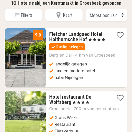
10
Hotels nabij een Kerstmarkt in Groesbeek gevonden
Filters
Kaart
Fletcher Landgoed Hotel
9.0
1
Holthurnsche Hof
, 4 Sterren
nacht
Rustig gelegen
vanaf
84
Berg en Dal
·
4 km van Groesbeek
€
landelijk gelegen
luxe en modern hotel
nabij Nijmegen
Hotel restaurant De
1
Wolfsberg
, 4 Sterren
nacht
Groesbeek
·
700 m van het centrum
vanaf
117,87
Gratis Wi-Fi
€
Restaurant
Fietsverhuur