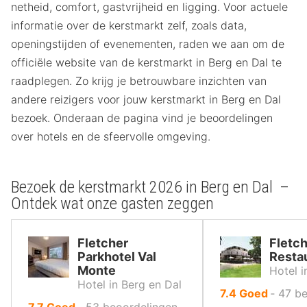
netheid, comfort, gastvrijheid en ligging. Voor actuele
informatie over de kerstmarkt zelf, zoals data,
openingstijden of evenementen, raden we aan om de
officiële website van de kerstmarkt in Berg en Dal te
raadplegen. Zo krijg je betrouwbare inzichten van
andere reizigers voor jouw kerstmarkt in Berg en Dal
bezoek. Onderaan de pagina vind je beoordelingen
over hotels en de sfeervolle omgeving.
Bezoek de kerstmarkt 2026 in Berg en Dal –
Ontdek wat onze gasten zeggen
Fletcher
Fletch
Parkhotel Val
Restau
Monte
Hotel i
Hotel in Berg en Dal
uit
7.4
Goed
‐
47
be
uit