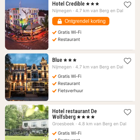
1
Hotel Credible
, 3 Sterren
nacht
Nijmegen
·
4.7 km van Berg en Dal
vanaf
71,62
Ontgrendel korting
€
Gratis Wi-Fi
Restaurant
1
Blue
, 3 Sterren
nacht
Nijmegen
·
4.7 km van Berg en Dal
vanaf
81,26
Gratis Wi-Fi
€
Restaurant
Fietsverhuur
Hotel restaurant De
1
Wolfsberg
, 4 Sterren
nacht
Groesbeek
·
4.8 km van Berg en Dal
vanaf
121,39
Gratis Wi-Fi
€