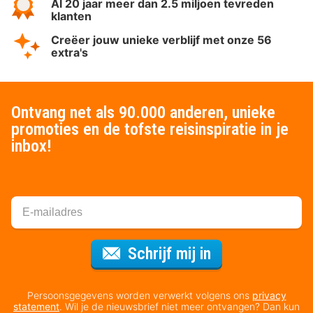
Al 20 jaar meer dan 2.5 miljoen tevreden
klanten
Creëer jouw unieke verblijf met onze 56
extra's
Ontvang net als 90.000 anderen, unieke
promoties en de tofste reisinspiratie in je
inbox!
Voor de nieuws
Schrijf mij in
Persoonsgegevens worden verwerkt volgens ons
privacy
statement
. Wil je de nieuwsbrief niet meer ontvangen? Dan kun