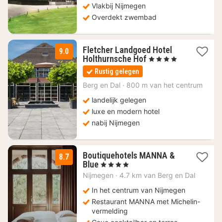
€
Vlakbij Nijmegen
Overdekt zwembad
Fletcher Landgoed Hotel
9.0
1
Holthurnsche Hof
, 4 Sterren
nacht
Rustig gelegen
vanaf
84
Berg en Dal
·
800 m van het centrum
€
landelijk gelegen
luxe en modern hotel
nabij Nijmegen
Boutiquehotels MANNA &
8.7
1
Blue
, 4 Sterren
nacht
Nijmegen
·
4.7 km van Berg en Dal
vanaf
119
In het centrum van Nijmegen
€
Restaurant MANNA met Michelin-
vermelding