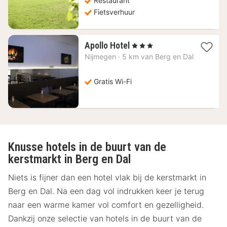
Restaurant
Fietsverhuur
1
Apollo Hotel
, 3 Sterren
nacht
Nijmegen
·
5 km van Berg en Dal
vanaf
94,21
€
Gratis Wi-Fi
Knusse hotels in de buurt van de
kerstmarkt in Berg en Dal
Niets is fijner dan een hotel vlak bij de kerstmarkt in
Berg en Dal. Na een dag vol indrukken keer je terug
naar een warme kamer vol comfort en gezelligheid.
Dankzij onze selectie van hotels in de buurt van de