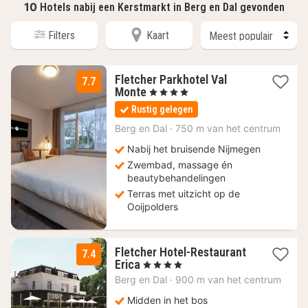
10
Hotels nabij een Kerstmarkt in Berg en Dal gevonden
Filters
Kaart
Fletcher Parkhotel Val
7.7
1
Monte
, 4 Sterren
nacht
Rustig gelegen
vanaf
68
Berg en Dal
·
750 m van het centrum
€
Nabij het bruisende Nijmegen
Zwembad, massage én
beautybehandelingen
Terras met uitzicht op de
Ooijpolders
Fletcher Hotel-Restaurant
7.4
1
Erica
, 4 Sterren
nacht
Berg en Dal
·
900 m van het centrum
vanaf
73
Midden in het bos