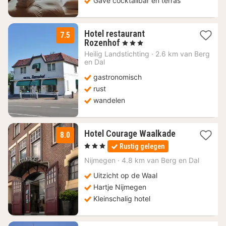
Gave cocktailbar en terras
Hotel restaurant
7.5
1
Rozenhof
, 3 Sterren
nacht
Heilig Landstichting
·
2.6 km van Berg
vanaf
en Dal
153
gastronomisch
€
rust
wandelen
1
Hotel Courage Waalkade
8.0
nacht
, 3 Sterren
Rustig gelegen
vanaf
99
Nijmegen
·
4.8 km van Berg en Dal
€
Uitzicht op de Waal
Hartje Nijmegen
Kleinschalig hotel