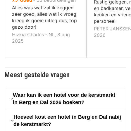
7.7
Goed
‐
53
beoordelingen
10
Rustig gelegen,
10
,
Alles was wat zal ik zeggen
en badkamer, ve
,
zeer goed, alles wat ik vroeg
keuken en vriend
kreeg ik goeie uitleg dus, top
personeel
gazo door!
PETER JANSSEN ‐
Hizkia Charles ‐ NL, 8 aug
2026
2025
Meest gestelde vragen
Waar kan ik een hotel voor de kerstmarkt
in Berg en Dal 2026 boeken?
Hoeveel kost een hotel in Berg en Dal nabij
de kerstmarkt?