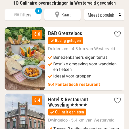
10
Culinaire overnachtingen in Westerveld gevonden
1
Filters
Kaart
2
B&B Grenzeloos
8.6
nachten
Rustig gelegen
vanaf
157,50
Doldersum
·
4.8 km van Westerveld
€
Benedenkamers eigen terras
Bosrijke omgeving voor wandelen
en fietsen
Ideaal voor groepen
9.4 Fantastisch restaurant
Hotel & Restaurant
8.4
1
Wesseling
, 4 Sterren
nacht
Culinair genieten
vanaf
96,25
Dwingeloo
·
5.4 km van Westerveld
€
Tussen 2 nationale parken gelegen