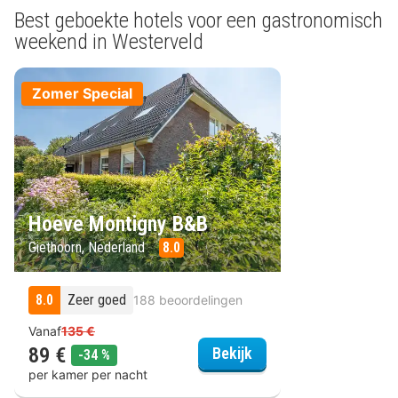
Best geboekte hotels voor een gastronomisch
weekend in Westerveld
Zomer Special
Hoeve Montigny B&B
Giethoorn, Nederland
8.0
8.0
Zeer goed
188 beoordelingen
Vanaf
135 €
89 €
Hoeve Montigny B&B
Bekijk
korting
-34 %
per kamer per nacht