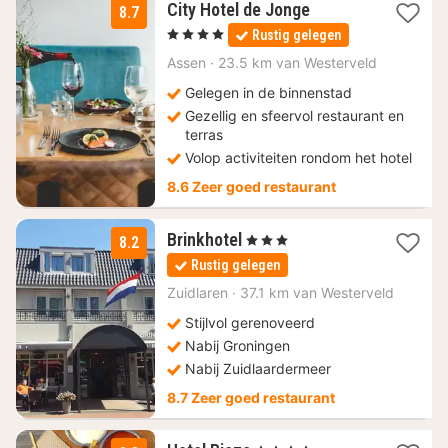
1
City Hotel de Jonge
8.7
nacht
, 4 Sterren
Rustig gelegen
vanaf
99
Assen
·
23.5 km van Westerveld
€
Gelegen in de binnenstad
Gezellig en sfeervol restaurant en
terras
Volop activiteiten rondom het hotel
8.6 Zeer goed restaurant
1
Brinkhotel
, 3 Sterren
8.2
nacht
Rustig gelegen
vanaf
92
Zuidlaren
·
37.1 km van Westerveld
€
Stijlvol gerenoveerd
Nabij Groningen
Nabij Zuidlaardermeer
8.7 Zeer goed restaurant