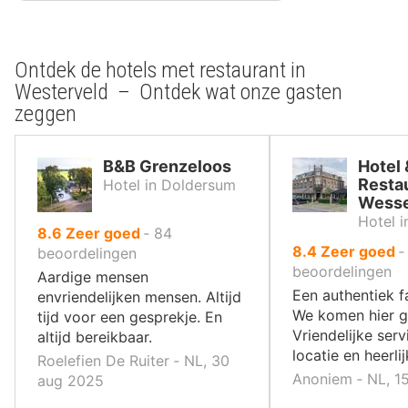
Ontdek de hotels met restaurant in
Westerveld – Ontdek wat onze gasten
zeggen
B&B Grenzeloos
Hotel 
Resta
Hotel in Doldersum
Wesse
Hotel 
uit
8.6
Zeer goed
‐
84
uit
8.4
Zeer goed
10
beoordelingen
10
beoordelingen
,
Aardige mensen
,
Een authentiek fa
envriendelijken mensen. Altijd
We komen hier g
tijd voor een gesprekje. En
Vriendelijke serv
altijd bereikbaar.
locatie en heerli
Roelefien De Ruiter ‐ NL, 30
Anoniem ‐ NL, 1
aug 2025