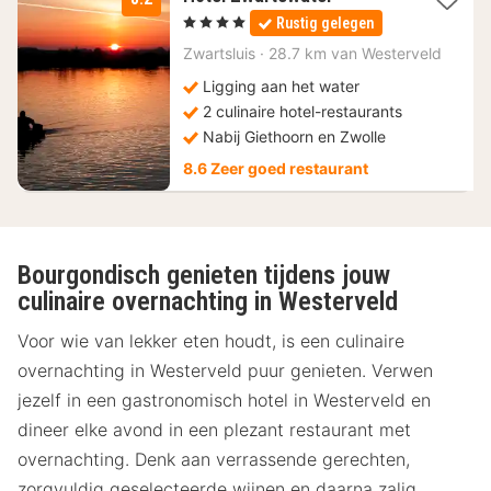
nacht
, 4 Sterren
Rustig gelegen
vanaf
109
Zwartsluis
·
28.7 km van Westerveld
€
Ligging aan het water
2 culinaire hotel-restaurants
Nabij Giethoorn en Zwolle
8.6 Zeer goed restaurant
Bourgondisch genieten tijdens jouw
culinaire overnachting in Westerveld
Voor wie van lekker eten houdt, is een culinaire
overnachting in Westerveld puur genieten. Verwen
jezelf in een gastronomisch hotel in Westerveld en
dineer elke avond in een plezant restaurant met
overnachting. Denk aan verrassende gerechten,
zorgvuldig geselecteerde wijnen en daarna zalig