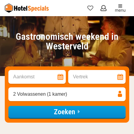
menu
Mijn
favorieten
Gastronomisch weekend in
Westerveld
Aankomst
Vertrek
2 Volwassenen (1 kamer)
Zoeken