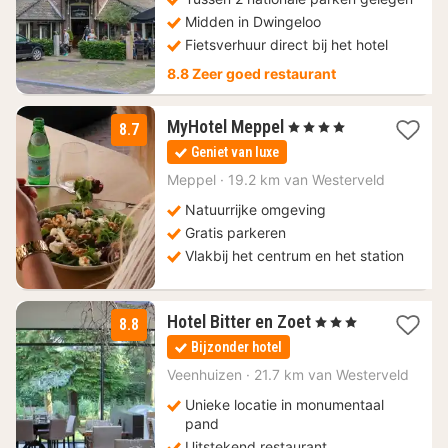
Midden in Dwingeloo
Fietsverhuur direct bij het hotel
8.8 Zeer goed restaurant
1
MyHotel Meppel
, 4 Sterren
8.7
nacht
Geniet van luxe
vanaf
124
Meppel
·
19.2 km van Westerveld
€
Natuurrijke omgeving
Gratis parkeren
Vlakbij het centrum en het station
1
Hotel Bitter en Zoet
, 3 Sterren
8.8
nacht
Bijzonder hotel
vanaf
127,50
Veenhuizen
·
21.7 km van Westerveld
€
Unieke locatie in monumentaal
pand
Uitstekend restaurant