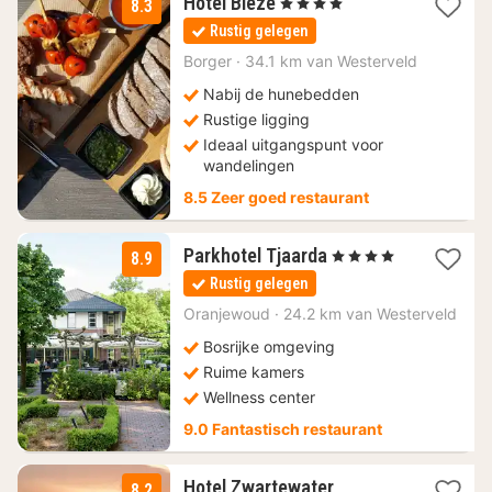
3
Hotel Bieze
, 4 Sterren
8.3
nachten
Rustig gelegen
vanaf
83,20
Borger
·
34.1 km van Westerveld
€
Nabij de hunebedden
Rustige ligging
Ideaal uitgangspunt voor
wandelingen
8.5 Zeer goed restaurant
1
Parkhotel Tjaarda
, 4 Sterren
8.9
nacht
Rustig gelegen
vanaf
149,50
Oranjewoud
·
24.2 km van Westerveld
€
Bosrijke omgeving
Ruime kamers
Wellness center
9.0 Fantastisch restaurant
1
Hotel Zwartewater
8.2