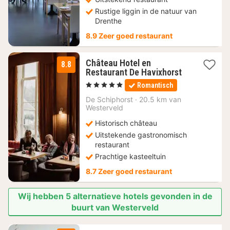
Rustige liggin in de natuur van
Drenthe
8.9 Zeer goed restaurant
Château Hotel en
8.8
1
Restaurant De Havixhorst
nacht
, 5 Sterren
Romantisch
vanaf
159
De Schiphorst
·
20.5 km van
Westerveld
€
Historisch château
Uitstekende gastronomisch
restaurant
Prachtige kasteeltuin
8.7 Zeer goed restaurant
Wij hebben 5 alternatieve hotels gevonden in de
buurt van Westerveld