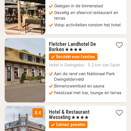
€
Gelegen in de binnenstad
Gezellig en sfeervol restaurant en
terras
Volop activiteiten rondom het hotel
Fletcher Landhotel De
1
Borken
, 4 Sterren
nacht
Geschikt voor families
vanaf
69
Hotel in
Dwingeloo
·
5.2 km van Spier
€
Aan de rand van Nationaal Park
Dwingelderveld
Binnenzwembad en sauna
Feestzaal met bar, lounge en terras
Hotel & Restaurant
8.4
1
Wesseling
, 4 Sterren
nacht
Culinair genieten
vanaf