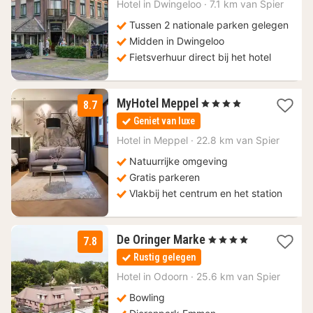
96,25
Hotel in
Dwingeloo
·
7.1 km van Spier
€
Tussen 2 nationale parken gelegen
Midden in Dwingeloo
Fietsverhuur direct bij het hotel
1
MyHotel Meppel
, 4 Sterren
8.7
nacht
Geniet van luxe
vanaf
119
Hotel in
Meppel
·
22.8 km van Spier
€
Natuurrijke omgeving
Gratis parkeren
Vlakbij het centrum en het station
1
De Oringer Marke
, 4 Sterren
7.8
nacht
Rustig gelegen
vanaf
99
Hotel in
Odoorn
·
25.6 km van Spier
€
Bowling