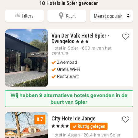
10
Hotels in Spier gevonden
Filters
Kaart
Van Der Valk Hotel Spier -
1
Dwingeloo
, 3 Sterren
nacht
Hotel in
Spier
·
600 m van het
vanaf
centrum
152,89
Zwembad
€
Gratis Wi-Fi
Restaurant
Wij hebben 9 alternatieve hotels gevonden in de
buurt van Spier
1
City Hotel de Jonge
8.7
nacht
, 4 Sterren
Rustig gelegen
vanaf
99
Hotel in
Assen
·
20.4 km van Spier