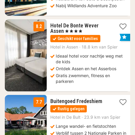
Nabij Wildlands Adventure Zoo
Hotel De Bonte Wever
8.2
3
Assen
, 4 Sterren
nachten
Geschikt voor families
vanaf
89
Hotel in
Assen
·
18.8 km van Spier
€
Ideaal hotel voor nachtje weg met
de kids
Ontdek Assen en het Asserbos
Gratis zwemmen, fitness en
parkeren
1
Buitengoed Fredeshiem
7.7
nacht
Rustig gelegen
vanaf
111,70
Hotel in
De Bult
·
23.9 km van Spier
€
Lange wandel- en fietstochten
Verblijf tussen 2 Nationale Parken in