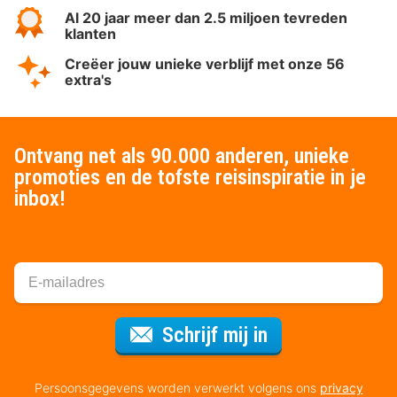
Al 20 jaar meer dan 2.5 miljoen tevreden
klanten
Creëer jouw unieke verblijf met onze 56
extra's
Ontvang net als 90.000 anderen, unieke
promoties en de tofste reisinspiratie in je
inbox!
Voor de nieuws
Schrijf mij in
Persoonsgegevens worden verwerkt volgens ons
privacy