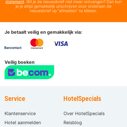
statement
. Wil je de nieuwsbrief niet meer ontvangen? Dan kun
je je altijd gemakkelijk uitschrijven door onderaan de
nieuwsbrief op “afmelden” te klikken.
Je betaalt veilig en gemakkelijk via:
Veilig boeken
Service
HotelSpecials
Klantenservice
Over HotelSpecials
Hotel aanmelden
Reisblog