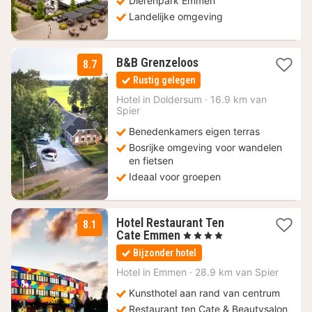
Dierenpark Emmen
Landelijke omgeving
2
B&B Grenzeloos
8.7
nachten
Rustig gelegen
vanaf
157,50
Hotel in
Doldersum
·
16.9 km van
Spier
€
Benedenkamers eigen terras
Bosrijke omgeving voor wandelen
en fietsen
Ideaal voor groepen
Hotel Restaurant Ten
8.1
1
Cate Emmen
, 4 Sterren
nacht
Bijzonder hotel
vanaf
103
Hotel in
Emmen
·
28.9 km van Spier
€
Kunsthotel aan rand van centrum
Restaurant ten Cate & Beautysalon