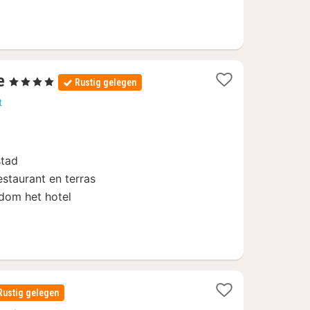
1
e
, 4 Sterren
Rustig gelegen
nacht
t
vanaf
99
€
stad
estaurant en terras
ndom het hotel
Rustig gelegen