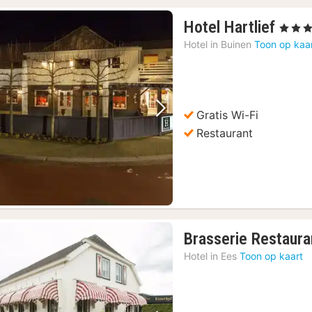
1
Hotel Hartlief
, 3 Sterr
nach
Hotel in
Buinen
Toon op kaa
vana
115,
€
Gratis Wi-Fi
Vorige foto
Volgende foto
Restaurant
Brasserie Restaura
Hotel in
Ees
Toon op kaart