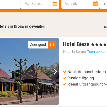
Aankomst
Vertrek
2
Hotels in Drouwen gevonden
s
3
Hotel Bieze
Zeer goed
8.3
, 4 Sterren
nachte
Hotel in
Borger
Toon op kaa
vanaf
83,20
€
Nabij de hunebedden
Vorige foto
Volgende foto
Rustige ligging
Ideaal uitgangspunt 