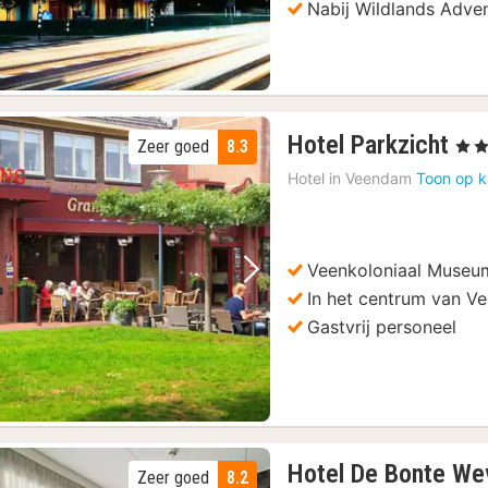
Nabij Wildlands Adve
3
Hotel Parkzicht
Zeer goed
8.3
, 4 St
na
Hotel in
Veendam
Toon op k
va
11
€
Veenkoloniaal Museu
Vorige foto
Volgende foto
In het centrum van 
Gastvrij personeel
Hotel De Bonte We
Zeer goed
8.2