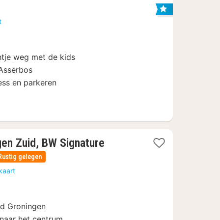
nachten
vanaf
t
89
€
htje weg met de kids
 Asserbos
ess en parkeren
gen Zuid, BW Signature
Rustig gelegen
kaart
ad Groningen
e naar het centrum