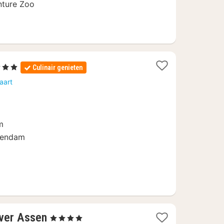
nture Zoo
erren
Culinair genieten
chten
aart
naf
0
m
Veendam
3
ver Assen
, 4 Sterren