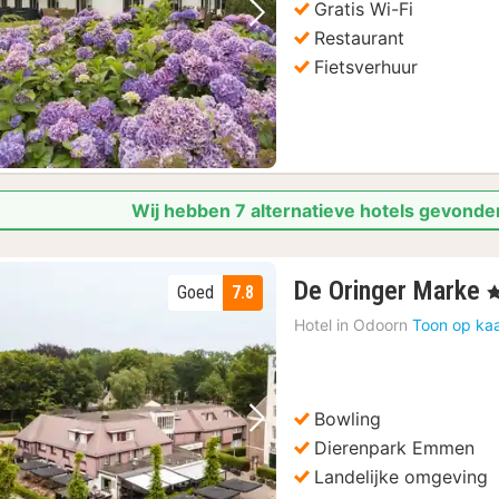
Gratis Wi-Fi
Vorige foto
Volgende foto
Restaurant
Fietsverhuur
Wij hebben 7 alternatieve hotels gevonde
De Oringer Marke
Goed
7.8
, 
n
Hotel in
Odoorn
Toon op kaa
v
Bowling
Vorige foto
Volgende foto
Dierenpark Emmen
Landelijke omgeving