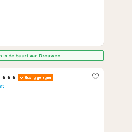
n in de buurt van Drouwen
1
4 Sterren
Rustig gelegen
acht
rt
anaf
99
€