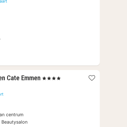
aart
r
1
Ten Cate Emmen
, 4 Sterren
nacht
vanaf
rt
103
€
van centrum
& Beautysalon