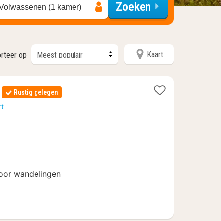
Zoeken
 Volwassenen (1 kamer)
Kaart
orteer op
Rustig gelegen
n
rt
voor wandelingen