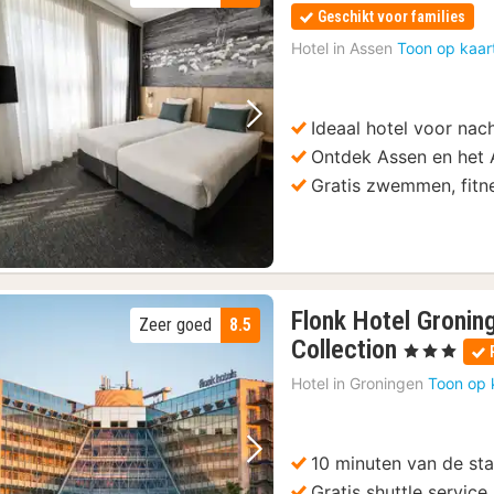
Geschikt voor families
Hotel in
Assen
Toon op kaar
Ideaal hotel voor nac
Vorige foto
Volgende foto
Ontdek Assen en het
Gratis zwemmen, fitn
Flonk Hotel Gronin
Zeer goed
8.5
1
Collection
, 3 Sterren
nacht
Hotel in
Groningen
Toon op 
vanaf
94,73
€
10 minuten van de st
Vorige foto
Volgende foto
Gratis shuttle servic