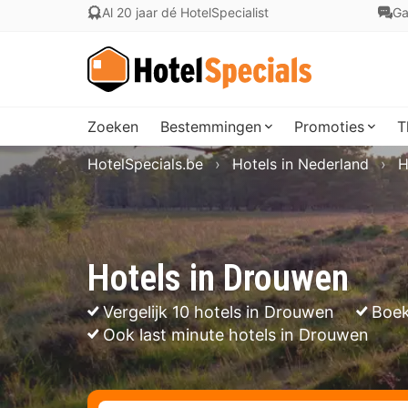
Al 20 jaar dé HotelSpecialist
Ga
Zoeken
Bestemmingen
Promoties
T
HotelSpecials.be
Hotels in Nederland
H
Hotels in Drouwen
Vergelijk 10 hotels in Drouwen
Boek
Ook last minute hotels in Drouwen