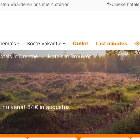
sten waarderen ons met 4 sterren
Unieke hotele
hema's
Korte vakantie
Outlet
Last minutes
☀️
otels in Drenthe
Hotels in Drouwen
 nu vanaf 84€ in augustus