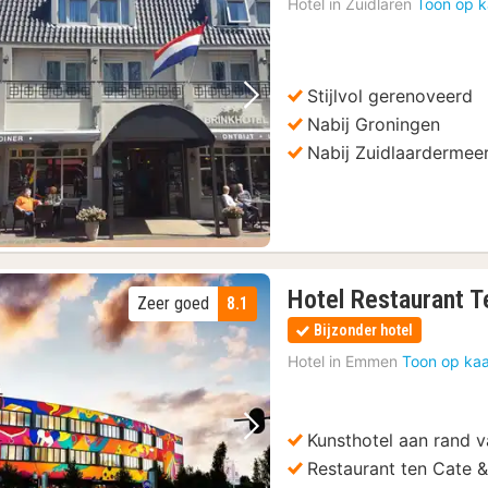
Hotel in
Zuidlaren
Toon op k
vanaf
92
€
Stijlvol gerenoveerd
Vorige foto
Volgende foto
Nabij Groningen
Nabij Zuidlaardermee
Hotel Restaurant 
Zeer goed
8.1
Bijzonder hotel
Hotel in
Emmen
Toon op kaa
Kunsthotel aan rand 
Vorige foto
Volgende foto
Restaurant ten Cate 