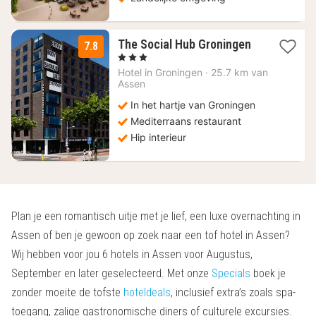
1
The Social Hub Groningen
7.8
nacht
, 3 Sterren
vanaf
Hotel in
Groningen
·
25.7 km van
94,50
Assen
€
In het hartje van Groningen
Mediterraans restaurant
Hip interieur
Plan je een romantisch uitje met je lief, een luxe overnachting in
Assen of ben je gewoon op zoek naar een tof hotel in Assen?
Wij hebben voor jou 6 hotels in Assen voor Augustus,
September en later geselecteerd. Met onze
Specials
boek je
zonder moeite de tofste
hoteldeals
, inclusief extra’s zoals spa-
toegang, zalige gastronomische diners of culturele excursies.