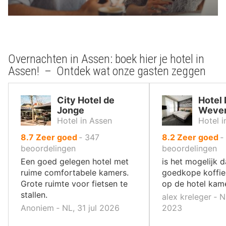
Overnachten in Assen: boek hier je hotel in
Assen! – Ontdek wat onze gasten zeggen
City Hotel de
Hotel
Jonge
Wever
Hotel in Assen
Hotel i
uit
uit
8.7
Zeer goed
‐
347
8.2
Zeer goed
‐
10
10
beoordelingen
beoordelingen
,
,
Een goed gelegen hotel met
is het mogelijk d
ruime comfortabele kamers.
goedkope koffie
Grote ruimte voor fietsen te
op de hotel kam
stallen.
alex kreleger ‐ N
Anoniem ‐ NL, 31 jul 2026
2023