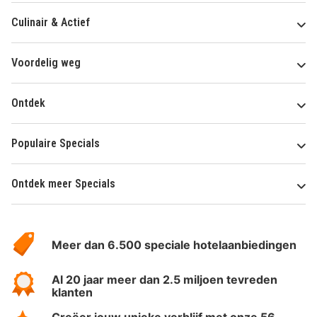
Culinair & Actief
Voordelig weg
Ontdek
Populaire Specials
Ontdek meer Specials
Over
HotelSpecials
Meer dan 6.500 speciale hotelaanbiedingen
Al 20 jaar meer dan 2.5 miljoen tevreden
klanten
Creëer jouw unieke verblijf met onze 56