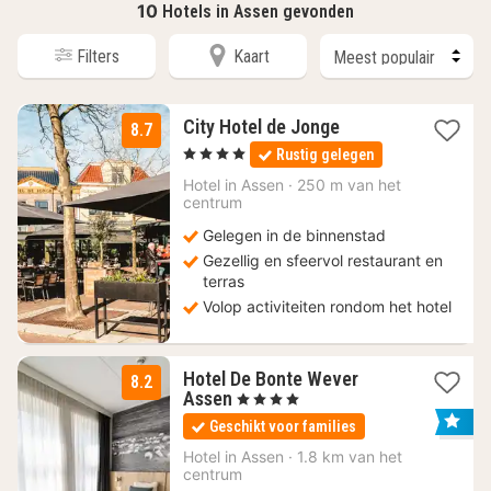
10
Hotels in Assen gevonden
Filters
Kaart
1
City Hotel de Jonge
8.7
nacht
, 4 Sterren
Rustig gelegen
vanaf
99
Hotel in
Assen
·
250 m van het
centrum
€
Gelegen in de binnenstad
Gezellig en sfeervol restaurant en
terras
Volop activiteiten rondom het hotel
Hotel De Bonte Wever
8.2
3
Assen
, 4 Sterren
nachten
Geschikt voor families
vanaf
89
Hotel in
Assen
·
1.8 km van het
centrum
€