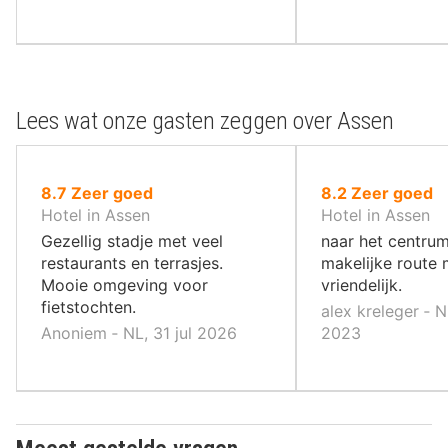
Lees wat onze gasten zeggen over Assen
uit
uit
8.7
Zeer goed
8.2
Zeer goed
10
10
Hotel in Assen
Hotel in Assen
,
,
Gezellig stadje met veel
naar het centrum
restaurants en terrasjes.
makelijke route 
Mooie omgeving voor
vriendelijk.
fietstochten.
alex kreleger ‐ N
Anoniem ‐ NL, 31 jul 2026
2023