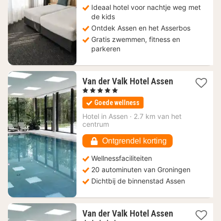
Ideaal hotel voor nachtje weg met
de kids
Ontdek Assen en het Asserbos
Gratis zwemmen, fitness en
parkeren
1
Van der Valk Hotel Assen
nacht
, 5 Sterren
vanaf
Goede wellness
126,74
€
Hotel in
Assen
·
2.7 km van het
centrum
Ontgrendel korting
Wellnessfaciliteiten
20 autominuten van Groningen
Dichtbij de binnenstad Assen
1
Van der Valk Hotel Assen