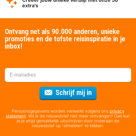
extra's
Ontvang net als 90.000 anderen, unieke
promoties en de tofste reisinspiratie in je
inbox!
Voor de nieuws
Schrijf mij in
Persoonsgegevens worden verwerkt volgens ons
privacy
statement
. Wil je de nieuwsbrief niet meer ontvangen? Dan kun
je je altijd gemakkelijk uitschrijven door onderaan de
nieuwsbrief op “afmelden” te klikken.