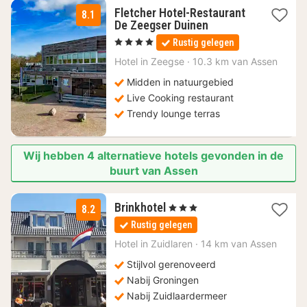
Fletcher Hotel-Restaurant
8.1
1
De Zeegser Duinen
nacht
, 4 Sterren
Rustig gelegen
vanaf
83
Hotel in
Zeegse
·
10.3 km van Assen
€
Midden in natuurgebied
Live Cooking restaurant
Trendy lounge terras
Wij hebben 4 alternatieve hotels gevonden in de
buurt van Assen
1
Brinkhotel
, 3 Sterren
8.2
nacht
Rustig gelegen
vanaf
92
Hotel in
Zuidlaren
·
14 km van Assen
€
Stijlvol gerenoveerd
Nabij Groningen
Nabij Zuidlaardermeer