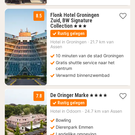
Flonk Hotel Groningen
8.5
Zuid, BW Signature
1
Collection
, 3 Sterren
nacht
Rustig gelegen
vanaf
94,73
Hotel in
Groningen
·
21.7 km van
Assen
€
10 minuten van de stad Groningen
Gratis shuttle service naar het
centrum
Verwarmd binnenzwembad
1
De Oringer Marke
, 4 Sterren
7.8
nacht
Rustig gelegen
vanaf
99
Hotel in
Odoorn
·
24.7 km van Assen
€
Bowling
Dierenpark Emmen
Landelijke omgeving