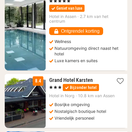
nacht
, 5 Sterren
vanaf
Geniet van luxe
108,31
€
Hotel in
Assen
·
2.7 km van het
centrum
Ontgrendel korting
Wellness
Natuuromgeving direct naast het
hotel
Luxe kamers en suites
2
Grand Hotel Karsten
8.4
nachten
, 3 Sterren
Bijzonder hotel
vanaf
134
Hotel in
Norg
·
10.8 km van Assen
€
Bosrijke omgeving
Nostalgisch boutique hotel
Vriendelijk personeel