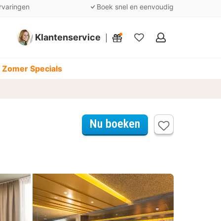
rvaringen
Boek snel en eenvoudig
Klantenservice
Mijn
favorieten
 Zomer Specials
Nu boeken