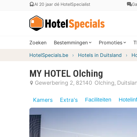
Al 20 jaar dé HotelSpecialist
Ga
Zoeken
Bestemmingen
Promoties
T
HotelSpecials.be
Hotels in Duitsland
Ho
MY HOTEL Olching
Gewerbering 2
82140
Olching
Duitsla
Kamers
Extra's
Faciliteiten
Hotelin