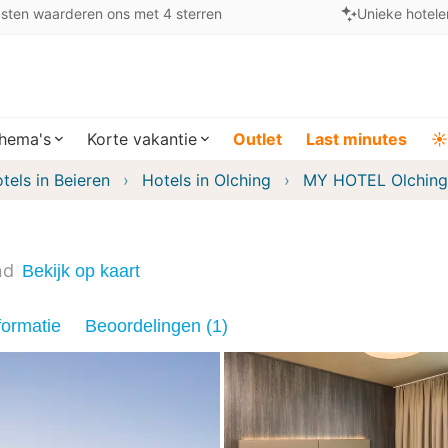
sten waarderen ons met 4 sterren
Unieke hotele
hema's
Korte vakantie
Outlet
Last minutes
☀️
tels in Beieren
Hotels in Olching
MY HOTEL Olching
nd
Bekijk op kaart
formatie
Beoordelingen (1)