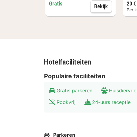
drankje.
Gratis
20 €
Parking
Bekijk
Per 
Omgeving MY HOTEL Olching
Het MY HOTEL Olching ligt in het ge
ontdekken en genieten van lange wa
München per S-Bahn of auto. In Mü
jaarlijkse Oktoberfest met zijn bierhal
Hotelfaciliteiten
Populaire faciliteiten
Gratis parkeren
Huisdiervrie
Rookvrij
24-uurs receptie
Parkeren