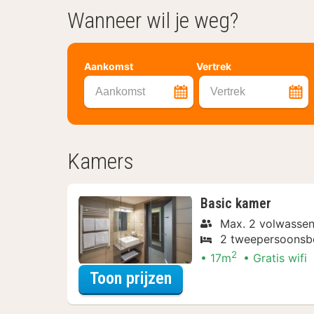
Wanneer wil je weg?
Aankomst
Vertrek
Aankomst
Vertrek
Kamers
Basic kamer
Max. 2 volwasse
2 tweepersoons
2
17m
Gratis wifi
voor Met parkeerple
Toon prijzen