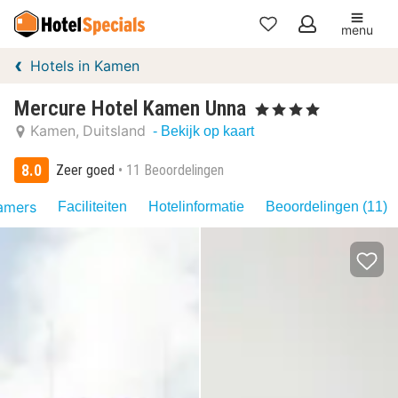
menu
Mijn
Hotels in Kamen
favorieten
Mercure Hotel Kamen Unna
, 4 Sterren
Kamen
Duitsland
- Bekijk op kaart
8.0
Zeer goed
11 Beoordelingen
amers
Faciliteiten
Hotelinformatie
Beoordelingen (11)