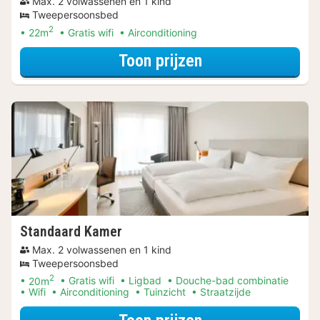
Max. 2 volwassenen en 1 kind
Tweepersoonsbed
2
22m
Gratis wifi
Airconditioning
voor Zomer Speci
Toon prijzen
Standaard Kamer
Max. 2 volwassenen en 1 kind
Tweepersoonsbed
2
20m
Gratis wifi
Ligbad
Douche-bad combinatie
Wifi
Airconditioning
Tuinzicht
Straatzijde
voor Voordeel Sp