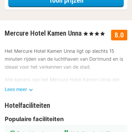
Toon prijzen
Mercure Hotel Kamen Unna
, 4 Sterren
8.0
Het Mercure Hotel Kamen Unna ligt op slechts 15
minuten rijden van de luchthaven van Dortmund en is
ideaal voor het verkennen van de stad.
Alle kamers van het Mercure Hotel Kamen Unna zijn
uitgerust met een bureau, een minibar, een flatscreen-
Lees meer
tv, een telefoon en een Tassimo-apparaat voor warme
dranken. De badkamers zijn uitgerust met een douche,
Hotelfaciliteiten
een haardroger en een toilet. Gratis Wi-Fi is
Populaire faciliteiten
beschikbaar in alle kamers. Het ontbijtbuffet brengt
nieuwe energie voor een spannende dag. Voor de