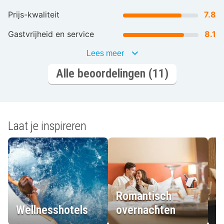
Prijs-kwaliteit
7.8
Gastvrijheid en service
8.1
Lees meer
Alle beoordelingen (11)
Laat je inspireren
Romantisch
Wellnesshotels
overnachten
L