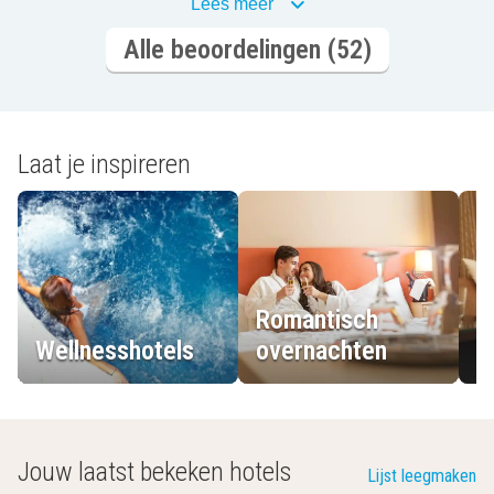
Lees meer
Alle beoordelingen (52)
Laat je inspireren
Romantisch
Wellnesshotels
overnachten
L
Jouw laatst bekeken hotels
Lijst leegmaken