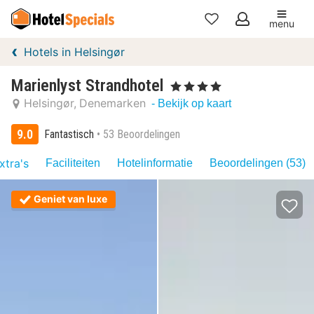
menu
Mijn
Hotels in Helsingør
favorieten
Marienlyst Strandhotel
, 4 Sterren
Helsingør
Denemarken
- Bekijk op kaart
9.0
Fantastisch
53 Beoordelingen
xtra's
Faciliteiten
Hotelinformatie
Beoordelingen (53)
Geniet van luxe