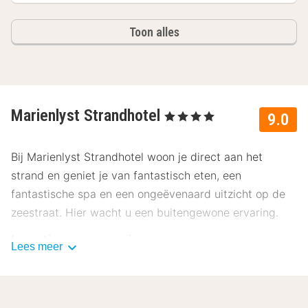
Toon alles
Marienlyst Strandhotel
, 4 Sterren
9.0
Bij Marienlyst Strandhotel woon je direct aan het
strand en geniet je van fantastisch eten, een
fantastische spa en een ongeëvenaard uitzicht op de
zeestraat. Hier wacht u een buitengewone ervaring.
Locatie en omgeving
Lees meer
Marienlyst Strandhotel ligt in de stad Helsingör, aan de
oevers van Øresund. Het centrum van Helsingör ligt op
1,9 kilometer van het hotel, en u vindt zowel een tram-