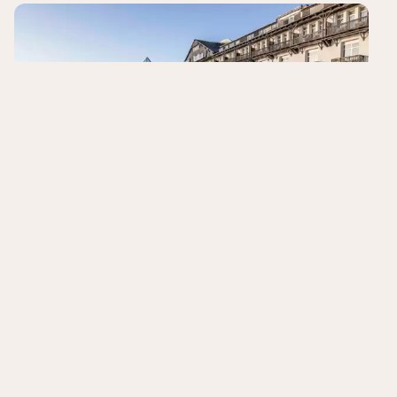
Marienlyst Strandhotel
Helsingør
,
Denemarken
9.0
/10
Kamer met uitzicht op zee
Aan de oevers van de Øresund
Een eetervaring
Hotels in de buurt