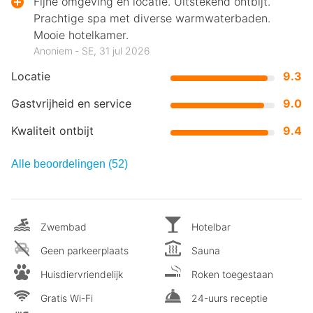
Fijne omgeving en locatie. Uitstekend ontbijt.
Prachtige spa met diverse warmwaterbaden.
Mooie hotelkamer.
Anoniem ‐ SE, 31 jul 2026
Locatie
9.3
Gastvrijheid en service
9.0
Kwaliteit ontbijt
9.4
Alle beoordelingen (52)
Zwembad
Hotelbar
Geen parkeerplaats
Sauna
Huisdiervriendelijk
Roken toegestaan
Gratis Wi-Fi
24-uurs receptie