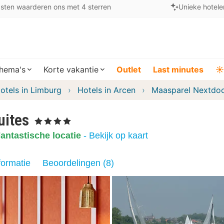
sten waarderen ons met 4 sterren
Unieke hotele
hema's
Korte vakantie
Outlet
Last minutes
☀️
otels in Limburg
Hotels in Arcen
Maasparel Nextdoo
uites
, 4 Sterren
antastische locatie
- Bekijk op kaart
formatie
Beoordelingen (8)