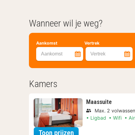
Wanneer wil je weg?
Aankomst
Vertrek
Aankomst
Vertrek
Kamers
Maassuite
Max. 2 volwasse
Ligbad
Wifi
Ai
voor Maassuite
Toon prijzen