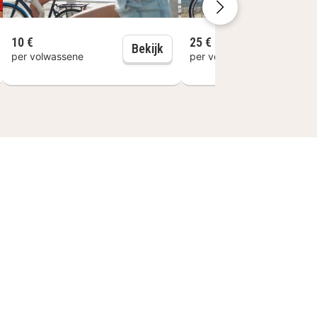
10 €
25 €
gangen diner
Fietsverhuur
Bekijk
B
per volwassene
per volwassene