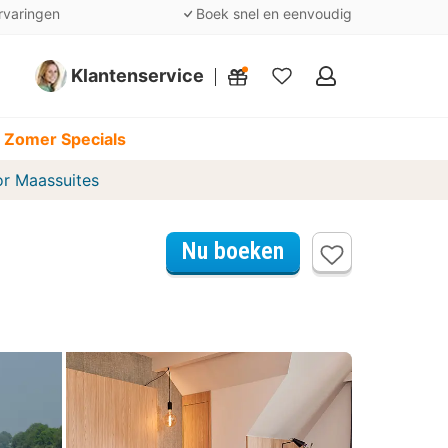
rvaringen
Boek snel en eenvoudig
Klantenservice
Mijn
favorieten
 Zomer Specials
r Maassuites
Nu boeken