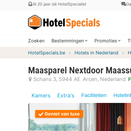
Al 20 jaar dé HotelSpecialist
Ga
Zoeken
Bestemmingen
Promoties
T
HotelSpecials.be
Hotels in Nederland
H
Maasparel Nextdoor Maass
Schans 3
5944 AE
Arcen
Nederland
F
Kamers
Extra's
Faciliteiten
Hotelin
Geniet van luxe