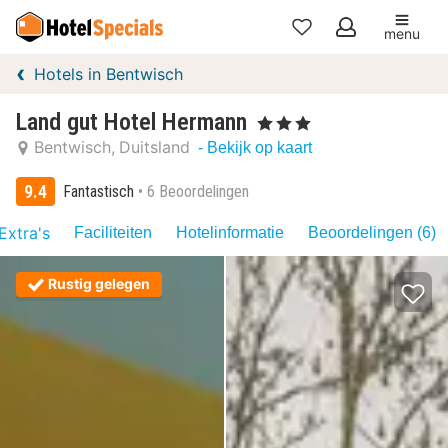
menu
Mijn
Hotels in Bentwisch
favorieten
Land gut Hotel Hermann
, 3 Sterren
Bentwisch
Duitsland
- Bekijk op kaart
9.4
Fantastisch
6 Beoordelingen
Extra's
Faciliteiten
Hotelinformatie
Beoordelingen (6)
Rustig gelegen