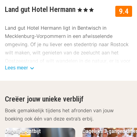
Land gut Hotel Hermann
, 3 Sterren
9.4
Land gut Hotel Hermann ligt in Bentwisch in
Mecklenburg-Vorpommern in een afwisselende
omgeving. Of je nu liever een stedentrip naar Rostock
wilt maken, wilt genieten van de zeelucht aan het
Oostzeestrand of wilt wandelen in de natuur, er is voor
Lees meer
elk wat wils. Daarna kun je ontspannen in de
wellnessruimte van het hotel.
Over Land gut Hotel Hermann
Creëer jouw unieke verblijf
De comfortabele kamers van het Land Gut Hotel
Hermann zijn voorzien van een flatscreen televisie, een
Boek gemakkelijk tijdens het afronden van jouw
telefoon en een badkamer met een douche en een
boeking ook één van deze extra’s erbij.
toilet. Wi-Fi is gratis beschikbaar in het hele hotel.
Dagelijks ontbijt
Dagelijks 3-gangen dine