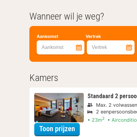
Wanneer wil je weg?
Aankomst
Vertrek
Aankomst
Vertrek
Kamers
Standaard 2 perso
Max. 2 volwassen
2 eenpersoonsbe
2
23m
Airconditi
voor Standaard 2 pe
Toon prijzen