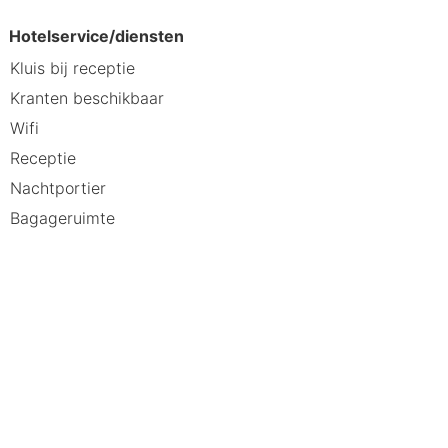
Hotelservice/diensten
Kluis bij receptie
Kranten beschikbaar
Wifi
Receptie
Nachtportier
Bagageruimte
rale ligging en uitstekende
als zakenreizigers. Boek nu en
naf slechts 88 € in augustus 2026.