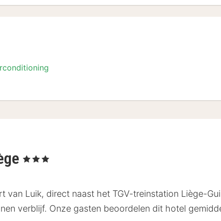
rconditioning
n
iège
, 3 Sterren
rt van Luik, direct naast het TGV-treinstation Liège-G
nen verblijf. Onze gasten beoordelen dit hotel gemidd