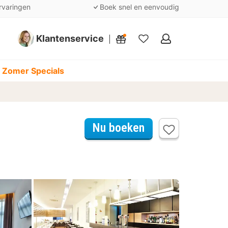
rvaringen
Boek snel en eenvoudig
Klantenservice
Mijn
favorieten
 Zomer Specials
Nu boeken