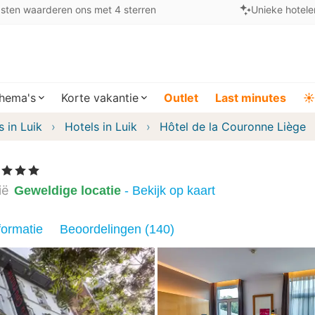
sten waarderen ons met 4 sterren
Unieke hotele
hema's
Korte vakantie
Outlet
Last minutes
☀️
s in Luik
Hotels in Luik
Hôtel de la Couronne Liège
, 3 Sterren
ië
Geweldige locatie
- Bekijk op kaart
formatie
Beoordelingen (140)