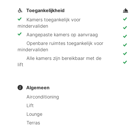
Toegankelijkheid
tel de la Couronne Liège aanbeveelt
Kamers toegankelijk voor
ouronne Liège zou moeten kiezen:
mindervaliden
Aangepaste kamers op aanvraag
nstation.
Openbare ruimtes toegankelijk voor
rs.
mindervaliden
 dag goed te beginnen.
Alle kamers zijn bereikbaar met de
el.
lift
d Luik te verkennen.
Algemeen
 voor een stedentrip of een zakenreis. Dankzij de cent
Airconditioning
r, is het hotel een ideale keuze voor zowel toeristen 
Lift
cte uitvalsbasis is voor jouw verblijf in Luik. Boek va
Lounge
Terras