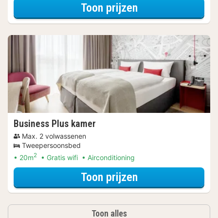
voor Voordeel Sp
Toon prijzen
Business Plus kamer
Max. 2 volwassenen
Tweepersoonsbed
2
20m
Gratis wifi
Airconditioning
voor Upgrade Spe
Toon prijzen
Toon alles