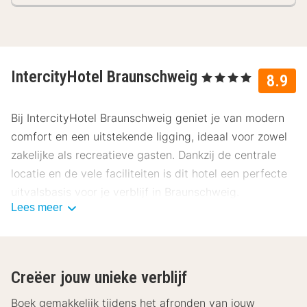
IntercityHotel Braunschweig
, 4 Sterren
8.9
Bij IntercityHotel Braunschweig geniet je van modern
comfort en een uitstekende ligging, ideaal voor zowel
zakelijke als recreatieve gasten. Dankzij de centrale
locatie en de vele faciliteiten is dit hotel een perfecte
uitvalsbasis voor je verblijf in Braunschweig.
Lees meer
Ligging IntercityHotel Braunschweig
IntercityHotel Braunschweig ligt direct naast het
centraal station, waardoor je moeiteloos de stad en de
Creëer jouw unieke verblijf
regio kunt verkennen. Binnen enkele minuten bereik je
de historische binnenstad met haar gezellige pleinen,
Boek gemakkelijk tijdens het afronden van jouw