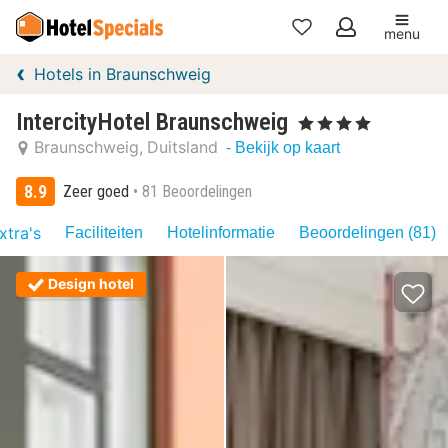
menu
Mijn
Hotels in Braunschweig
favorieten
IntercityHotel Braunschweig
, 4 Sterren
Braunschweig
Duitsland
- Bekijk op kaart
8.9
Zeer goed
81 Beoordelingen
xtra's
Faciliteiten
Hotelinformatie
Beoordelingen (81)
Design hotel