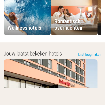
Romantisch
Wellnesshotels
overnachten
L
Jouw laatst bekeken hotels
Lijst leegmaken
IntercityHotel Braunschweig