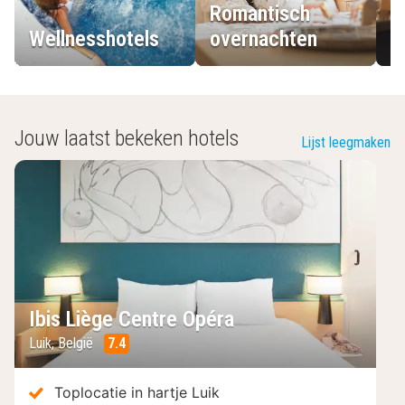
Romantisch
Wellnesshotels
overnachten
L
Jouw laatst bekeken hotels
Lijst leegmaken
Ibis Liège Centre Opéra
Luik
,
België
7.4
/10
Toplocatie in hartje Luik