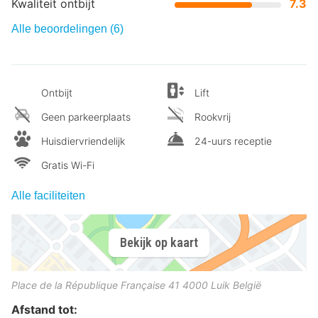
Kwaliteit ontbijt
7.3
Alle beoordelingen (6)
Ontbijt
Lift
Geen parkeerplaats
Rookvrij
Huisdiervriendelijk
24-uurs receptie
Gratis Wi-Fi
Alle faciliteiten
Bekijk op kaart
Place de la République Française 41
4000
Luik
België
Afstand tot: