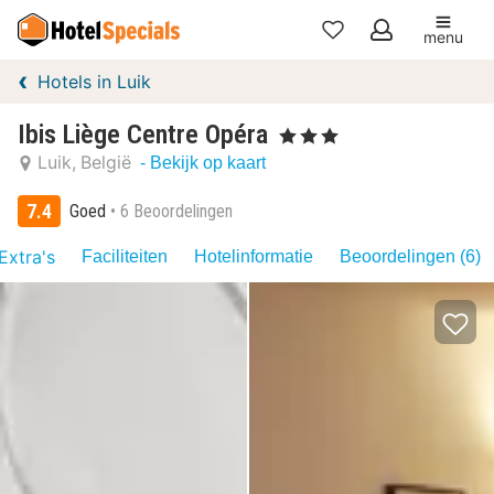
menu
Mijn
Hotels in Luik
favorieten
Ibis Liège Centre Opéra
, 3 Sterren
Luik
België
- Bekijk op kaart
7.4
Goed
6 Beoordelingen
Extra's
Faciliteiten
Hotelinformatie
Beoordelingen (6)