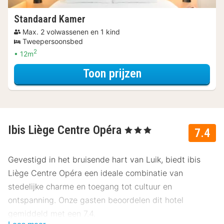
Standaard Kamer
Max. 2 volwassenen en 1 kind
Tweepersoonsbed
2
12m
voor Voordeel Sp
Toon prijzen
Ibis Liège Centre Opéra
, 3 Sterren
7.4
Gevestigd in het bruisende hart van Luik, biedt ibis
Liège Centre Opéra een ideale combinatie van
stedelijke charme en toegang tot cultuur en
ontspanning. Onze gasten beoordelen dit hotel
gemiddeld met een 7.4.