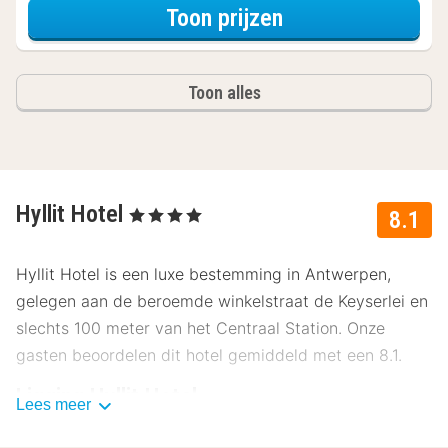
voor Superior Tw
Toon prijzen
Toon alles
Hyllit Hotel
, 4 Sterren
8.1
Hyllit Hotel is een luxe bestemming in Antwerpen,
gelegen aan de beroemde winkelstraat de Keyserlei en
slechts 100 meter van het Centraal Station. Onze
gasten beoordelen dit hotel gemiddeld met een 8.1.
Ligging Hyllit Hotel
Lees meer
Gelegen in het hart van Antwerpen, biedt Hyllit Hotel