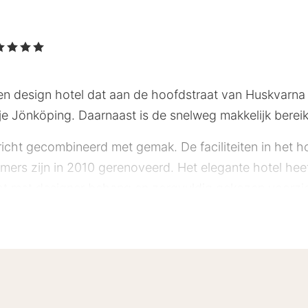
 4 Sterren
en design hotel dat aan de hoofdstraat van Huskvarna l
je Jönköping. Daarnaast is de snelweg makkelijk berei
richt gecombineerd met gemak. De faciliteiten in het hot
amers zijn in 2010 gerenoveerd. Het elegante hotel he
cht met designer behang en zorgvuldig gekozen voorzie
abele bedden en een minibar.
re week de beste producten in het weekmenu. Je kunt h
u.