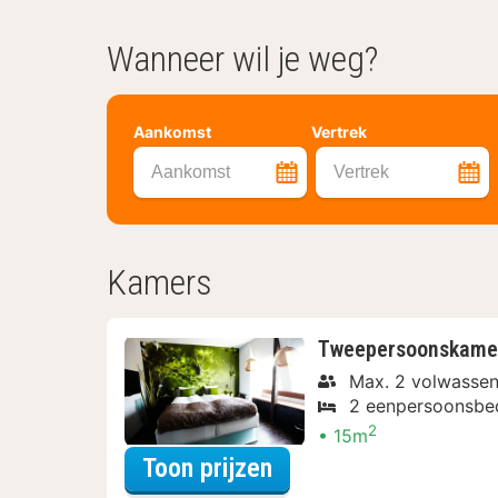
Wanneer wil je weg?
Aankomst
Vertrek
Aankomst
Vertrek
Kamers
Tweepersoonskame
Max. 2 volwasse
2 eenpersoonsbe
2
15m
voor Voordeel Specia
Toon prijzen