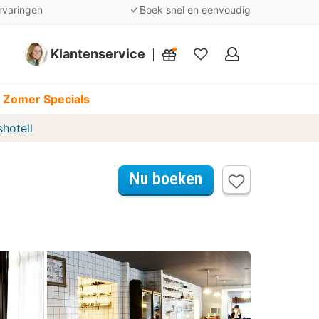
rvaringen
Boek snel en eenvoudig
Klantenservice
Mijn
favorieten
 Zomer Specials
hotell
Nu boeken