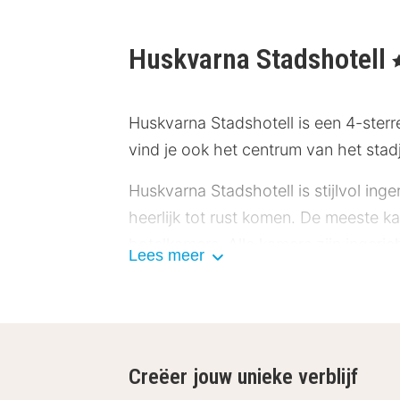
Huskvarna Stadshotell
,
Huskvarna Stadshotell is een 4-sterr
vind je ook het centrum van het stad
Huskvarna Stadshotell is stijlvol inge
heerlijk tot rust komen. De meeste k
hotelkamers. Alle kamers zijn ingeri
Lees meer
kamers een mooie badkamer, comfort
In het hotel-restaurant vind je iede
aan een diner van het à la carte men
Creëer jouw unieke verblijf