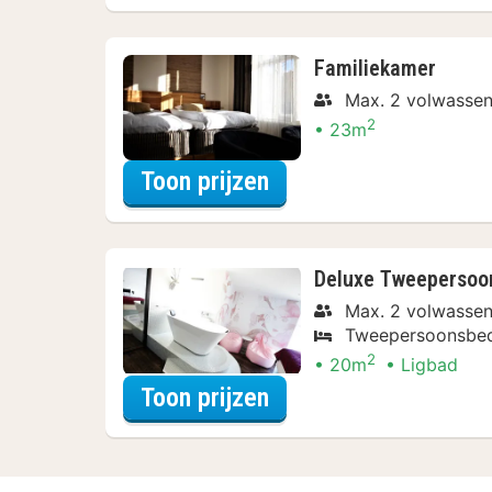
Familiekamer
Max. 2 volwassen
2
23m
voor Family Special
Toon prijzen
Deluxe Tweeperso
Max. 2 volwasse
Tweepersoonsbe
2
20m
Ligbad
voor Verblijf & Diner
Toon prijzen