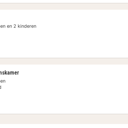
en en 2 kinderen
onskamer
nen
d