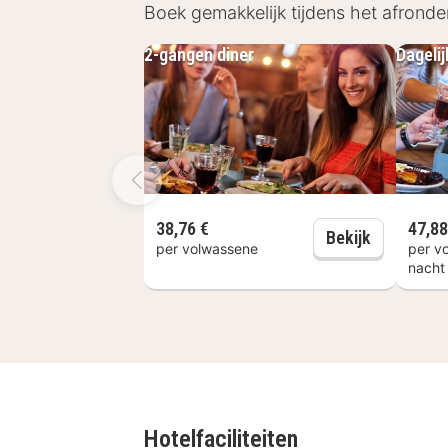
Boek gemakkelijk tijdens het afronde
2-gangen diner
Dageli
38,76 €
47,88
2-gangen 
Bekijk
per volwassene
per v
nacht
Hotelfaciliteiten