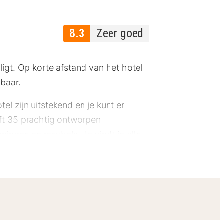
8.3
Zeer goed
igt. Op korte afstand van het hotel
kbaar.
el zijn uitstekend en je kunt er
eft 35 prachtig ontworpen
ningen en meubels. Je vindt in alle
ier genieten van een goede lunch tot