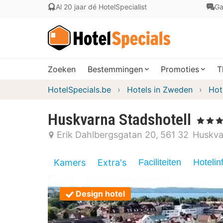
Al 20 jaar dé HotelSpecialist
Ga
Zoeken
Bestemmingen
Promoties
T
HotelSpecials.be
Hotels in Zweden
Hot
Huskvarna Stadshotell
, 4 Sterre
Erik Dahlbergsgatan 20
561 32
Huskva
Kamers
Extra's
Faciliteiten
Hotelin
Design hotel