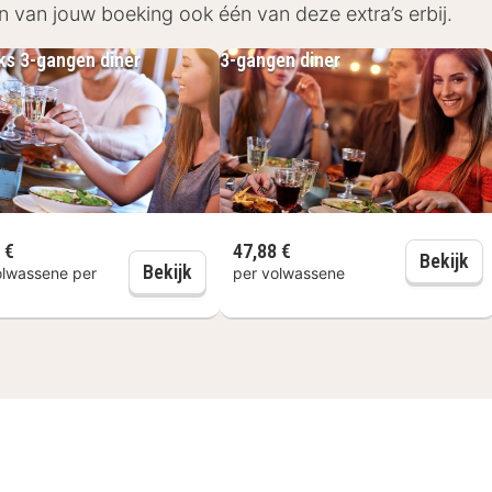
n van jouw boeking ook één van deze extra’s erbij.
jks 3-gangen diner
3-gangen diner
 €
47,88 €
diner
3-
Bekijk
Dagelijks 3-gangen diner
Bekijk
olwassene per
per volwassene