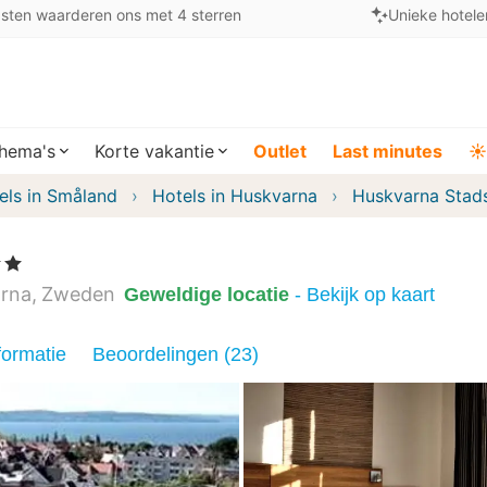
sten waarderen ons met 4 sterren
Unieke hotele
hema's
Korte vakantie
Outlet
Last minutes
☀️
els in Småland
Hotels in Huskvarna
Huskvarna Stads
n
rna
Zweden
Geweldige locatie
- Bekijk op kaart
formatie
Beoordelingen (23)