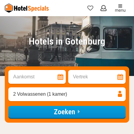
menu
Mijn
favorieten
Hotels in Gotenburg
Aankomst
Vertrek
2 Volwassenen (1 kamer)
Zoeken