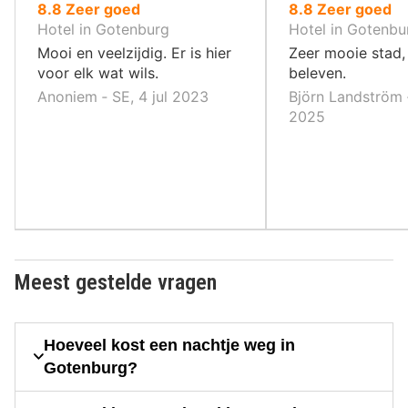
uit
uit
8.8
Zeer goed
8.8
Zeer goed
10
10
Hotel in Gotenburg
Hotel in Gotenbu
,
,
Mooi en veelzijdig. Er is hier
Zeer mooie stad, 
voor elk wat wils.
beleven.
Anoniem ‐ SE, 4 jul 2023
Björn Landström 
2025
Meest gestelde vragen
Hoeveel kost een nachtje weg in
Gotenburg?