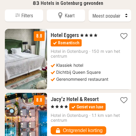
83
Hotels in Gotenburg gevonden
Filters
Kaart
2
Hotel Eggers
, 4 Sterren
8.8
nachten
Romantisch
vanaf
144,98
Hotel in
Gotenburg
·
150 m van het
centrum
€
Klassiek hotel
Dichtbij Queen Square
Gerenommeerd restaurant
1
Jacy’z Hotel & Resort
8.8
nacht
, 4 Sterren
Geniet van luxe
vanaf
149,56
Hotel in
Gotenburg
·
1.1 km van het
centrum
€
Ontgrendel korting