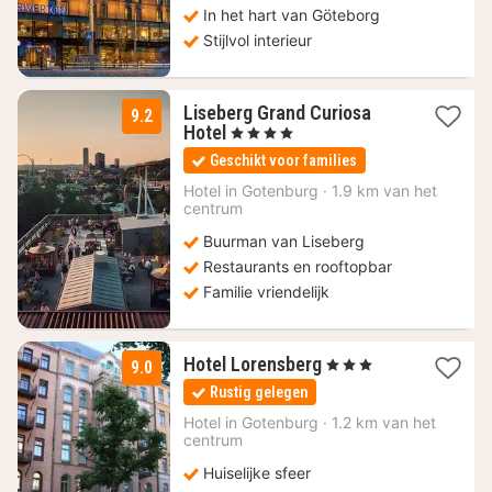
In het hart van Göteborg
Stijlvol interieur
Liseberg Grand Curiosa
9.2
1
Hotel
, 4 Sterren
nacht
Geschikt voor families
vanaf
113,99
Hotel in
Gotenburg
·
1.9 km van het
centrum
€
Buurman van Liseberg
Restaurants en rooftopbar
Familie vriendelijk
3
Hotel Lorensberg
, 3 Sterren
9.0
nachten
Rustig gelegen
vanaf
79,16
Hotel in
Gotenburg
·
1.2 km van het
centrum
€
Huiselijke sfeer