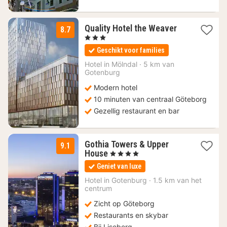
2
Quality Hotel the Weaver
8.7
nachten
, 3 Sterren
vanaf
Geschikt voor families
93,41
€
Hotel in
Mölndal
·
5 km van
Gotenburg
Modern hotel
10 minuten van centraal Göteborg
Gezellig restaurant en bar
Gothia Towers & Upper
9.1
1
House
, 4 Sterren
nacht
Geniet van luxe
vanaf
136,79
Hotel in
Gotenburg
·
1.5 km van het
centrum
€
Zicht op Göteborg
Restaurants en skybar
Bij Liseberg