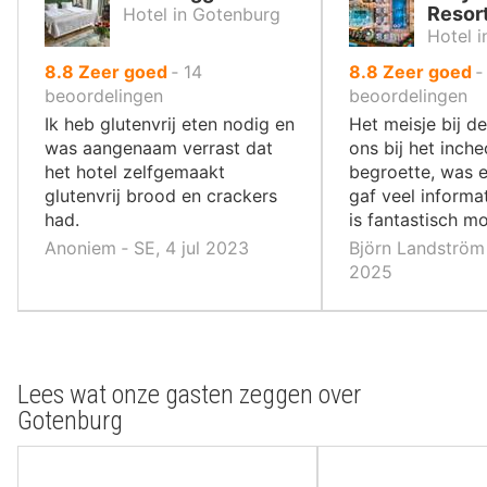
Resor
Hotel in Gotenburg
Hotel 
uit
uit
8.8
Zeer goed
‐
14
8.8
Zeer goed
10
10
beoordelingen
beoordelingen
,
,
Ik heb glutenvrij eten nodig en
Het meisje bij de
was aangenaam verrast dat
ons bij het inch
het hotel zelfgemaakt
begroette, was e
glutenvrij brood en crackers
gaf veel informat
had.
is fantastisch mo
Anoniem ‐ SE, 4 jul 2023
Björn Landström 
2025
Lees wat onze gasten zeggen over
Gotenburg