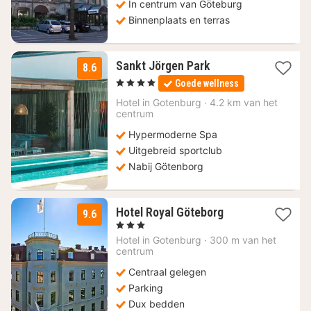
In centrum van Göteburg
Binnenplaats en terras
1
Sankt Jörgen Park
8.6
nacht
, 4 Sterren
Goede wellness
vanaf
155,03
Hotel in
Gotenburg
·
4.2 km van het
centrum
€
Hypermoderne Spa
Uitgebreid sportclub
Nabij Götenborg
1
Hotel Royal Göteborg
9.6
nacht
, 3 Sterren
vanaf
Hotel in
Gotenburg
·
300 m van het
99,86
centrum
€
Centraal gelegen
Parking
Dux bedden