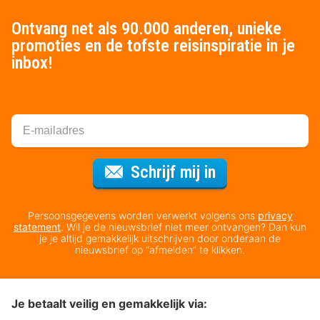
Ontvang net als 90.000 anderen, unieke
promoties en de tofste reisinspiratie in je
inbox!
Voor de nieuws
Schrijf mij in
Persoonsgegevens worden verwerkt volgens ons
privacy
statement
. Wil je de nieuwsbrief niet meer ontvangen? Dan kun
je je altijd gemakkelijk uitschrijven door onderaan de
nieuwsbrief op “afmelden” te klikken.
Je betaalt veilig en gemakkelijk via: