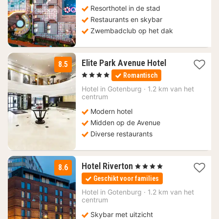
Resorthotel in de stad
Restaurants en skybar
Zwembadclub op het dak
1
Elite Park Avenue Hotel
8.5
nacht
, 4 Sterren
Romantisch
vanaf
110,28
Hotel in
Gotenburg
·
1.2 km van het
centrum
€
Modern hotel
Midden op de Avenue
Diverse restaurants
1
Hotel Riverton
, 4 Sterren
8.6
nacht
Geschikt voor families
vanaf
141,81
Hotel in
Gotenburg
·
1.2 km van het
centrum
€
Skybar met uitzicht