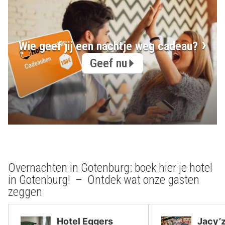
Wie geef jij een nachtje weg cadeau?
Geef nu
Overnachten in Gotenburg: boek hier je hotel
in Gotenburg! – Ontdek wat onze gasten
zeggen
Hotel Eggers
Jacy’z