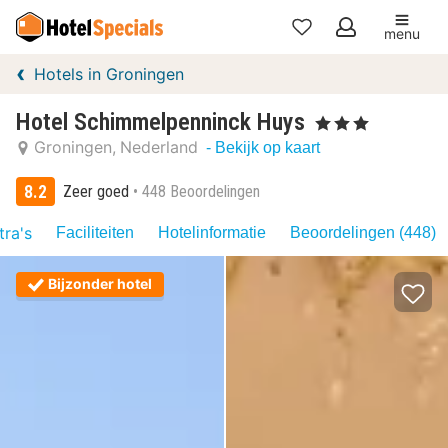
menu
Mijn
Hotels in Groningen
favorieten
Hotel Schimmelpenninck Huys
, 3 Sterren
Groningen
Nederland
- Bekijk op kaart
8.2
Zeer goed
448 Beoordelingen
tra's
Faciliteiten
Hotelinformatie
Beoordelingen (448)
Bijzonder hotel