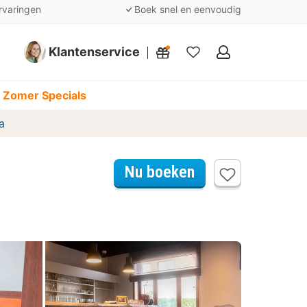
rvaringen
Boek snel en eenvoudig
Klantenservice
Mijn
favorieten
 Zomer Specials
a
Nu boeken