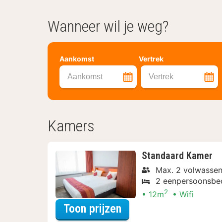
Wanneer wil je weg?
Aankomst
Vertrek
Aankomst
Vertrek
Kamers
Standaard Kamer
Max. 2 volwassen
2 eenpersoonsbe
2
12m
Wifi
voor Samen genieten
Toon prijzen