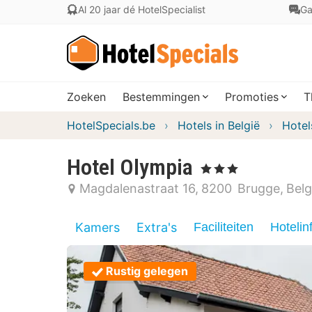
Al 20 jaar dé HotelSpecialist
Ga
Zoeken
Bestemmingen
Promoties
T
HotelSpecials.be
Hotels in België
Hotel
Hotel Olympia
, 3 Sterren
Magdalenastraat 16
8200
Brugge
Belg
Kamers
Extra's
Faciliteiten
Hotelin
Rustig gelegen