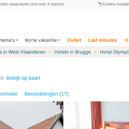
sten waarderen ons met 4 sterren
Unieke hotele
hema's
Korte vakantie
Outlet
Last minutes
☀️
s in West-Vlaanderen
Hotels in Brugge
Hotel Olympi
ië
Bekijk op kaart
formatie
Beoordelingen (17)