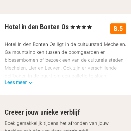
Hotel in den Bonten Os
, 4 Sterren
8.5
Hotel In den Bonten Os ligt in de cultuurstad Mechelen.
Ga mountainbiken tussen de boomgaarden en
bloesembomen of bezoek een van de culturele steden
Mechelen, Lier en Leuven. Ook zijn er verschillende
golfbanen in de buurt om een balletje te slaan.
Lees meer
De kamers van Hotel in den Bonten Os zijn voorzien
van gratis Wi-Fi, telefoon, televisie, minibar, kluisje, en
een badkamer met een bad-douche combinatie en een
Creëer jouw unieke verblijf
toilet en een föhn. Het hotel beschikt over een
gastronomisch restaurant waar je prima terecht kunt
Boek gemakkelijk tijdens het afronden van jouw
voor een heerlijk ontbijt of lunch. Geniet overdag van