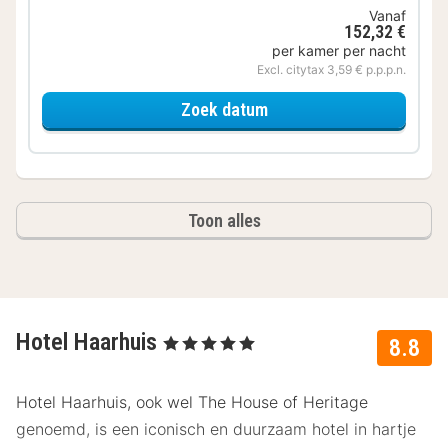
Vanaf
152,32 €
per kamer per nacht
Excl. citytax 3,59 € p.p.p.n.
voor Comfy Double Roo
Zoek datum
Toon alles
Hotel Haarhuis
, 5 Sterren
8.8
Hotel Haarhuis, ook wel The House of Heritage
genoemd, is een iconisch en duurzaam hotel in hartje