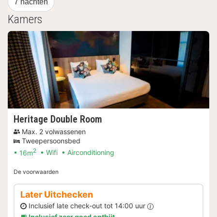
7 nachten
Kamers
Heritage Double Room
Max. 2 volwassenen
Tweepersoonsbed
2
16m
Wifi
Airconditioning
De voorwaarden
Later Uitchecken
Inclusief late check-out tot 14:00 uur
Inclusief zeer goed ontbijt