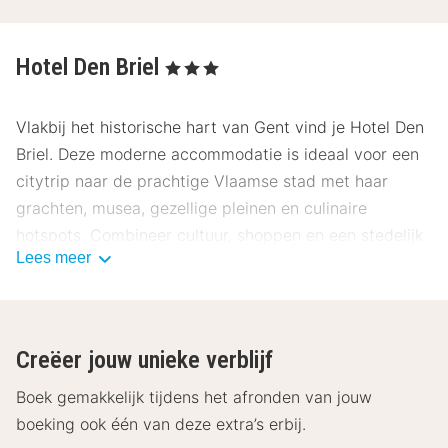
Hotel Den Briel
, 3 Sterren
Vlakbij het historische hart van Gent vind je
Hotel Den
Briel
. Deze moderne accommodatie is ideaal voor een
citytrip naar de prachtige Vlaamse stad met haar
grachten, musea, gezellige pleinen en culinaire
hotspots. Combineer cultuur, shoppen en een stedelijk
Lees meer
avontuur in Gent met een comfortabele en rustige
overnachting.
Ligging Hotel Den Briel
Creëer jouw unieke verblijf
Hotel Den Briel ligt aan de rand van het historische
centrum van Gent, op ongeveer 10–15 minuten lopen of
Boek gemakkelijk tijdens het afronden van jouw
een korte tramrit van de bekendste
boeking ook één van deze extra’s erbij.