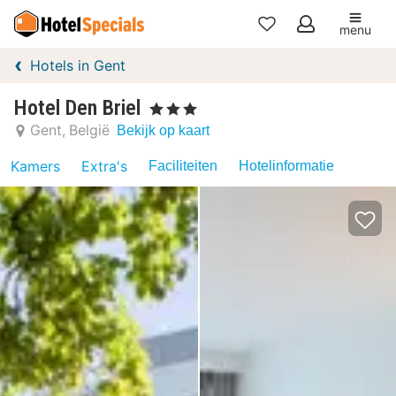
menu
Mijn
Hotels in Gent
favorieten
Hotel Den Briel
, 3 Sterren
Gent
België
Bekijk op kaart
Kamers
Extra's
Faciliteiten
Hotelinformatie