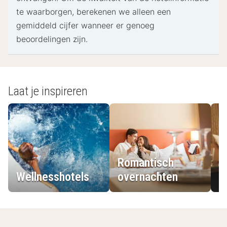
te waarborgen, berekenen we alleen een
gemiddeld cijfer wanneer er genoeg
beoordelingen zijn.
Laat je inspireren
Romantisch
Wellnesshotels
overnachten
L