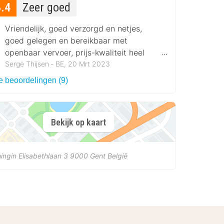
8.4
Zeer goed
Vriendelijk, goed verzorgd en netjes,
goed gelegen en bereikbaar met
openbaar vervoer, prijs-kwaliteit heel
gunstig.
Serge Thijsen ‐ BE, 20 Mrt 2023
e beoordelingen (9)
Bekijk op kaart
ingin Elisabethlaan 3
9000
Gent
België