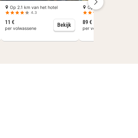
Op 2.1 km van het hotel
Op 2.2 km van het hotel
4.3
4.6
11 €
89 €
nt: wandeltour met een local
Gent: historische rondvaart 
Bekijk
B
per volwassene
per volwassene