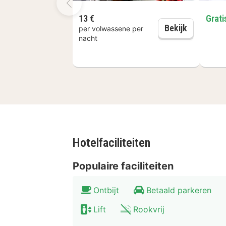
13 €
Grati
Dagelijks o
Bekijk
per volwassene per
nacht
Hotelfaciliteiten
Populaire faciliteiten
Ontbijt
Betaald parkeren
Lift
Rookvrij