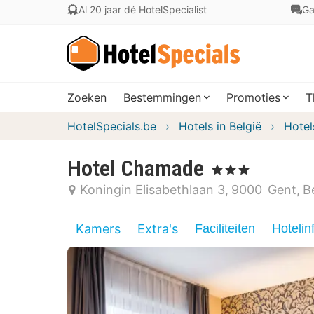
Al 20 jaar dé HotelSpecialist
Ga
Zoeken
Bestemmingen
Promoties
T
HotelSpecials.be
Hotels in België
Hotel
Hotel Chamade
, 3 Sterren
Koningin Elisabethlaan 3
9000
Gent
B
Kamers
Extra's
Faciliteiten
Hotelin