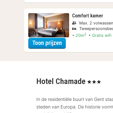
Comfort kamer
Max. 2 volwassen
Tweepersoonsbe
2
20m
Gratis wifi
voor Later Uitchecke
Toon prijzen
Hotel Chamade
, 3 Sterren
In de residentiële buurt van Gent st
steden van Europa. De historie vorm