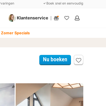
rvaringen
Boek snel en eenvoudig
Klantenservice
Mijn
favorieten
 Zomer Specials
Nu boeken