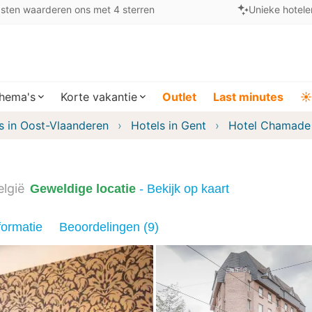
sten waarderen ons met 4 sterren
Unieke hotele
hema's
Korte vakantie
Outlet
Last minutes
☀️
s in Oost-Vlaanderen
Hotels in Gent
Hotel Chamade
elgië
Geweldige locatie
- Bekijk op kaart
formatie
Beoordelingen (9)