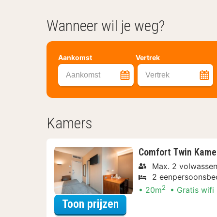
Wanneer wil je weg?
Aankomst
Vertrek
Aankomst
Vertrek
Kamers
Comfort Twin Kame
Max. 2 volwassen
2 eenpersoonsbe
2
20m
Gratis wifi
voor Later Uitchecke
Toon prijzen