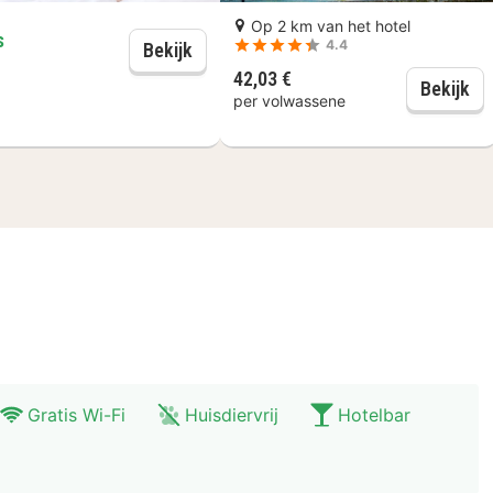
Op 2 km van het hotel
s
4.4
Late check-out 1 uur langer
Bekijk
ntbijt
42,03 €
Ge
Bekijk
per volwassene
Gratis Wi-Fi
Huisdiervrij
Hotelbar