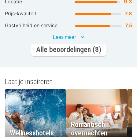
Locatie
9.3
Prijs-kwaliteit
7.8
Gastvrijheid en service
7.5
Lees meer
Alle beoordelingen (8)
Laat je inspireren
Romantisch
Wellnesshotels
overnachten
L