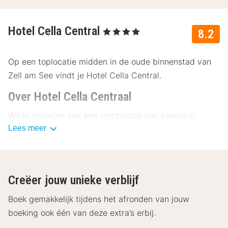
Hotel Cella Central
, 4 Sterren
8.2
Op een toplocatie midden in de oude binnenstad van
Zell am See vindt je Hotel Cella Central.
Over Hotel Cella Centraal
Wil je genieten van een combinatie van vakantie,
Lees meer
ontspanning en populaire evenementen? Dan ben je bij
Hotel Cella Central in goede handen! Slaap in een
gezellige sfeer in Hotel Cella Central. De kamer is
voorzien van een bureau, flatscreen tv met radio,
Creëer jouw unieke verblijf
telefoon, kluisje, minikoelkast, theestation en gratis
WiFi. Ideaal om je batterij op te laden! De badkamer
Boek gemakkelijk tijdens het afronden van jouw
heeft een douche of een bad, een toilet, een
boeking ook één van deze extra’s erbij.
haardroger, een zachte badjas en cosmetische