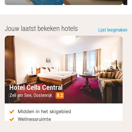
Jouw laatst bekeken hotels
Lijst leegmaken
Hotel Cella Central
Zell am See
,
Oostenrijk
8.2
/10
Midden in het skigebied
Wellnessruimte
In het hart van de oude stad van Zell am See