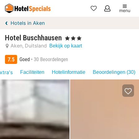
menu
Mijn
Hotels in Aken
favorieten
Hotel Buschhausen
, 3 Sterren
Aken
Duitsland
Bekijk op kaart
7.5
Goed
30 Beoordelingen
xtra's
Faciliteiten
Hotelinformatie
Beoordelingen (30)