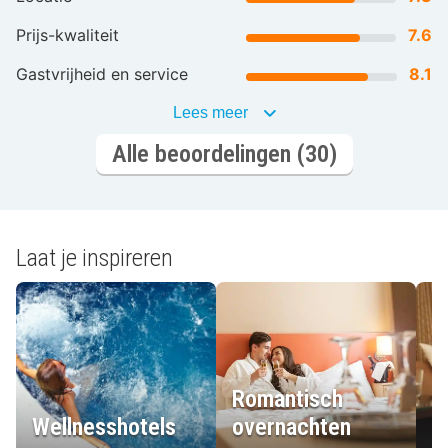
Prijs-kwaliteit
7.6
Gastvrijheid en service
8.1
Lees meer
Alle beoordelingen (30)
Laat je inspireren
Romantisch
Wellnesshotels
overnachten
L