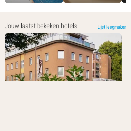
Jouw laatst bekeken hotels
Lijst leegmaken
Hotel Buschhausen
Aken
,
Duitsland
7.5
/10
Familiehotel
Vlakbij de Vennbahnweg
Op weg naar de Eifelsteig