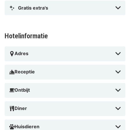
dankzij de gezellige sfeer en uitstekende faciliteiten.
Gratis extra's
Of je nu op zoek bent naar een ontspannen weekend of
een actieve vakantie, dit hotel heeft alles wat je nodig
hebt. Boek nu en geniet van een onvergetelijk verblijf!
Hotelinformatie
Adres
Receptie
Ontbijt
Diner
Huisdieren