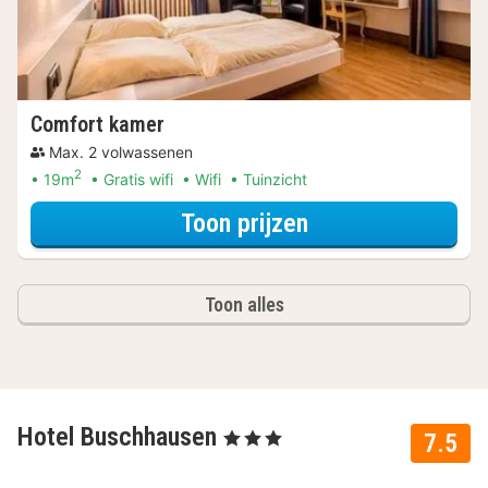
Comfort kamer
Max. 2 volwassenen
2
19m
Gratis wifi
Wifi
Tuinzicht
voor Comfort ka
Toon prijzen
Toon alles
Hotel Buschhausen
, 3 Sterren
7.5