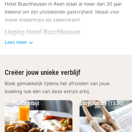
Hotel Buschhausen in Aken staat al meer dan 30 jaar
bekend om zijn uitstekende gastvrijheid. Ideaal voor
zowel stedentrips als zakenreizen!
Ligging Hotel Buschhausen
Lees meer
Ontdek de charmante locatie van Hotel Buschhausen,
op slechts 3 km van het bruisende centrum van Aken.
Bezienswaardigheden in de buurt zijn:
Aachener Dom - 3,5 km
Creëer jouw unieke verblijf
Elisenbrunnen - 3,2 km
Boek gemakkelijk tijdens het afronden van jouw
Carolus Thermen - 5 km
Centre Charlemagne - 3,4 km
boeking ook één van deze extra’s erbij.
Stadhuis van Aken - 3,3 km
Dagelijks ontbijt
Lazy Sunday (13:30)
Faciliteiten Hotel Buschhausen
Hotel Buschhausen biedt ruime en comfortabele
kamers, perfect om tot rust te komen na een dag vol