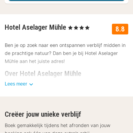
Hotel Aselager Mühle
, 4 Sterren
8.8
Ben je op zoek naar een ontspannen verblijf midden in
de prachtige natuur? Dan ben je bij Hotel Aselager
Mühle aan het juiste adres!
Over Hotel Aselager Mühle
Lees meer
Het gezellige hotel nodigt je uit voor een onvergetelijk
weekend of een ontspannende vakantie. Ontdek de
schoonheid van de regio en beleef onvergetelijke
momenten in Hotel Aselager Mühle!
Creëer jouw unieke verblijf
Faciliteiten Hotel Aselager Mühle
Boek gemakkelijk tijdens het afronden van jouw
De comfortabele kamers zijn de perfecte plek om uit