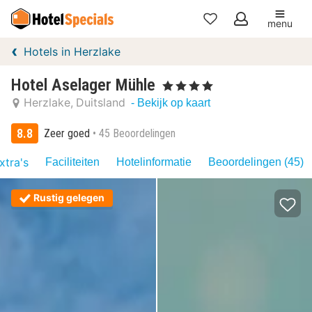
menu
Mijn
Hotels in Herzlake
favorieten
Hotel Aselager Mühle
, 4 Sterren
Herzlake
Duitsland
- Bekijk op kaart
8.8
Zeer goed
45 Beoordelingen
xtra's
Faciliteiten
Hotelinformatie
Beoordelingen (45)
Rustig gelegen