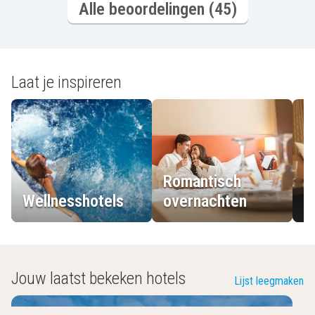
Alle beoordelingen (45)
Laat je inspireren
Romantisch
Wellnesshotels
overnachten
L
Jouw laatst bekeken hotels
Lijst leegmaken