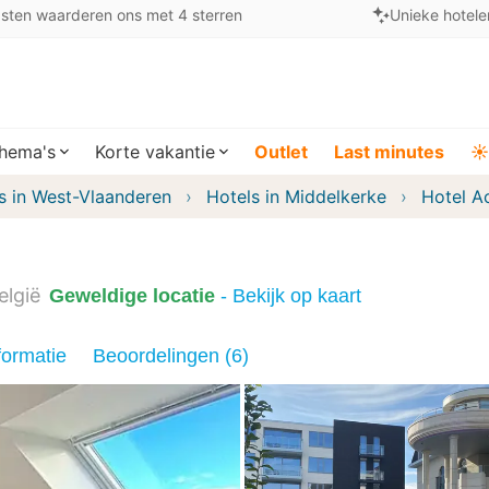
sten waarderen ons met 4 sterren
Unieke hotele
hema's
Korte vakantie
Outlet
Last minutes
☀️
s in West-Vlaanderen
Hotels in Middelkerke
Hotel A
elgië
Geweldige locatie
- Bekijk op kaart
formatie
Beoordelingen (6)