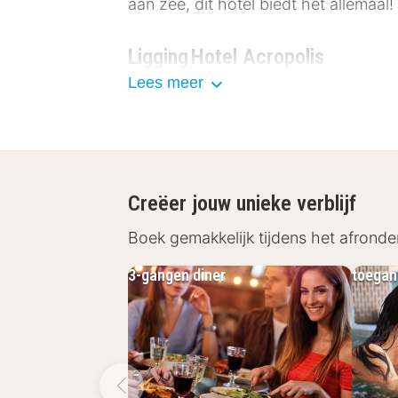
aan zee, dit hotel biedt het allemaal!
Ligging Hotel Acropolis
Lees meer
Hotel Acropolis ligt in het levendig
duinen. Door de centrale ligging ben
houdt van lange strandwandelingen, 
overal dichtbij.
Creëer jouw unieke verblijf
Faciliteiten Hotel Acropolis
Boek gemakkelijk tijdens het afronde
Hotel Acropolis beschikt over diverse
3-gangen diner
toegan
Kamer & Appartement:
De kamer
kluisje en moderne badkameropt
Sport & Recreatie:
Rondom het h
karten, bowlen en nog veel meer