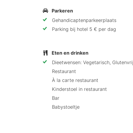
Tips van HotelSpecials
Parkeren
Onze HotelSpecialist raadt Hotel Ac
Gehandicaptenparkeerplaats
bent zo bij het strand, maar kunt oo
Parking bij hotel 5 € per dag
ruime appartementen en een ligging na
vakantie aan zee.
Eten en drinken
Dieetwensen: Vegetarisch, Glutenvri
Restaurant
À la carte restaurant
Kinderstoel in restaurant
Bar
Babystoeltje