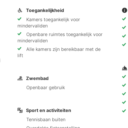
Toegankelijkheid
ropolis aan vanwege de perfecte combinatie van ontspa
Kamers toegankelijk voor
k genieten van de vele sportieve activiteiten in de om
mindervaliden
bij alle hotspots aan de kust, is dit hotel ideaal voo
Openbare ruimtes toegankelijk voor
mindervaliden
Alle kamers zijn bereikbaar met de
lift
j
Zwembad
Openbaar gebruik
Sport en activiteiten
Tennisbaan buiten