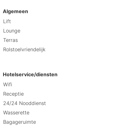
Algemeen
nning, sport en kustbeleving. Je
Lift
geving. Dankzij comfortabele kamers,
Lounge
r een veelzijdige en ontspannen
Terras
Rolstoelvriendelijk
Hotelservice/diensten
Wifi
Receptie
24/24 Nooddienst
Wasserette
Bagageruimte