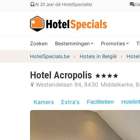
Al 20 jaar dé HotelSpecialist
Ga
Zoeken
Bestemmingen
Promoties
T
HotelSpecials.be
Hotels in België
Hotel
Hotel Acropolis
, 4 Sterren
Westendelaan 94
8430
Middelkerke
B
Kamers
Extra's
Faciliteiten
Hotelin