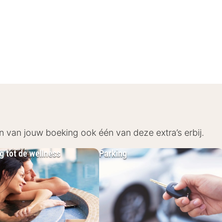
e Middelkerke, direct aan de Belgische kust en op kort
 je ook snel in andere kustplaatsen zoals Oostende, W
zonnen aan zee of het ontdekken van gezellige stadjes
n van jouw boeking ook één van deze extra’s erbij.
 faciliteiten zodat je verblijf zo aangenaam mogelijk is
g tot de wellness
Parking
s en appartementen zijn comfortabel en stijlvol ingeric
ies zoals douche of bad.
otel vind je volop sportmogelijkheden zoals padel‑ e
, ideaal voor actieve vakantiegangers.