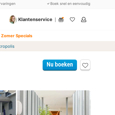
rvaringen
Boek snel en eenvoudig
Klantenservice
Mijn
favorieten
 Zomer Specials
cropolis
Nu boeken