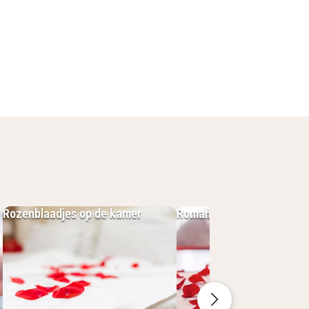
e wandelafstand van het strand en de
estende en Nieuwpoort. Of je nu
 aan de kust, vanaf hier ben je
:
Rozenblaadjes op de kamer
Romantisch pakket
ht, met gratis Wi‑Fi, LCD‑televisie,
n tennisbanen, mountainbikeroutes,