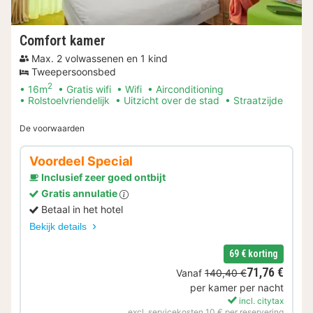
Comfort kamer
Max. 2 volwassenen en 1 kind
Tweepersoonsbed
2
16m
Gratis wifi
Wifi
Airconditioning
Rolstoelvriendelijk
Uitzicht over de stad
Straatzijde
De voorwaarden
Voordeel Special
Inclusief zeer goed ontbijt
Gratis annulatie
Betaal in het hotel
Bekijk details
69 € korting
71,76 €
Vanaf
140,40 €
per kamer per nacht
incl. citytax
excl. servicekosten 10 € per reservering