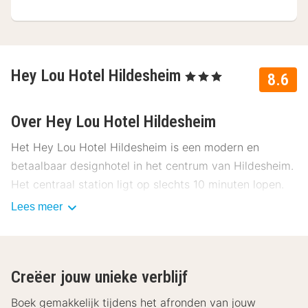
Hey Lou Hotel Hildesheim
, 3 Sterren
8.6
Over Hey Lou Hotel Hildesheim
Het Hey Lou Hotel Hildesheim is een modern en
betaalbaar designhotel in het centrum van Hildesheim.
Het centraal station ligt op slechts 10 minuten lopen.
Hildesheim mag dan een van de kleinste steden van
Lees meer
Duitsland zijn, het heeft veel te bieden. Veel cultuur,
indrukwekkende gebouwen en veel groen wachten op
je. Ontdek dit alles en nog veel meer tijdens jouw
Creëer jouw unieke verblijf
verblijf in het Hey Lou Hotel Hildesheim!
Boek gemakkelijk tijdens het afronden van jouw
Faciliteiten Hey Lou Hotel Hildesheim