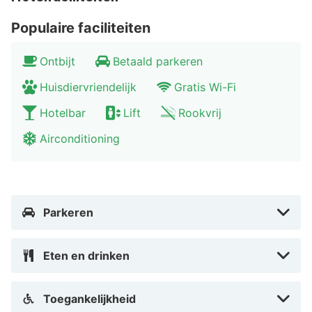
bezoek aan de Hohnsensee aan te bevelen of bezoek
Populaire faciliteiten
het Wildgatter dierenpark, waar je op 6 hectare terrein
dieren als wilde katten, wasberen en roofvogels kunt
Ontbijt
Betaald parkeren
observeren.
Huisdiervriendelijk
Gratis Wi-Fi
Hotelbar
Lift
Rookvrij
Airconditioning
Parkeren
Eten en drinken
Toegankelijkheid