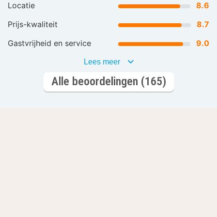
Locatie
8.6
Prijs-kwaliteit
8.7
Gastvrijheid en service
9.0
Lees meer
Alle beoordelingen (165)
Laat je inspireren
Romantisch
Wellnesshotels
overnachten
L