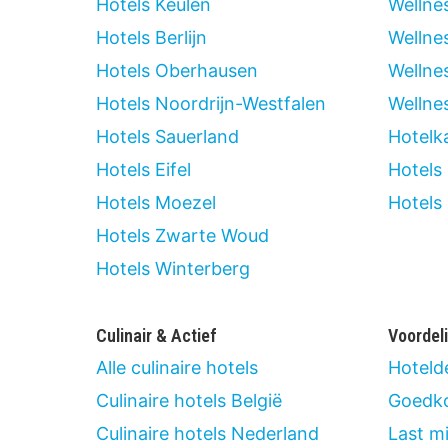
Hotels Keulen
Wellnes
Hotels Berlijn
Wellne
Hotels Oberhausen
Wellnes
Hotels Noordrijn-Westfalen
Wellne
Hotels Sauerland
Hotelk
Hotels Eifel
Hotels
Hotels Moezel
Hotels
Hotels Zwarte Woud
Hotels Winterberg
Culinair & Actief
Voordel
Alle culinaire hotels
Hoteld
Culinaire hotels België
Goedko
Culinaire hotels Nederland
Last m