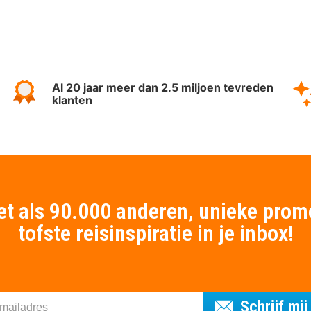
Al 20 jaar meer dan 2.5 miljoen tevreden
klanten
t als 90.000 anderen, unieke prom
tofste reisinspiratie in je inbox!
Schrijf mij 