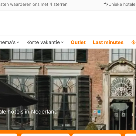
sten waarderen ons met 4 sterren
Unieke hotele
hema's
Korte vakantie
Outlet
Last minutes
☀️
le hotels in Nederland