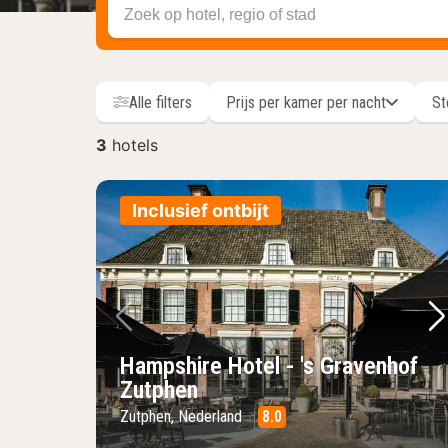
Zoek op hotel, regio of stad
Alle filters
Prijs per kamer per nacht
St
3
hotels
hotels
Inclusief ontbijt
Vorige foto
Vo
Hampshire Hotel - 's Gravenhof
Zutphen
Zutphen, Nederland
8.0