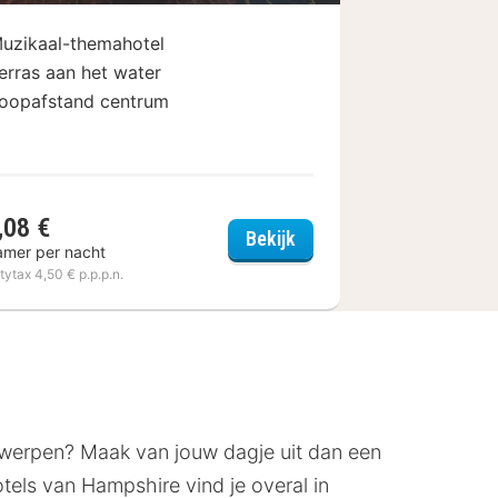
uzikaal-themahotel
erras aan het water
oopafstand centrum
,08 €
tel – Voncken Valkenburg
Hampshire Hotel - Delft 
Bekijk
amer per nacht
itytax 4,50 € p.p.p.n.
twerpen? Maak van jouw dagje uit dan een
tels van Hampshire vind je overal in