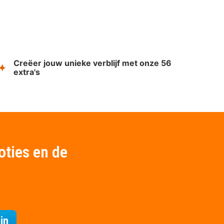
Creëer jouw unieke verblijf met onze 56
extra's
oties en de
Voor de nieuwsbrief
in