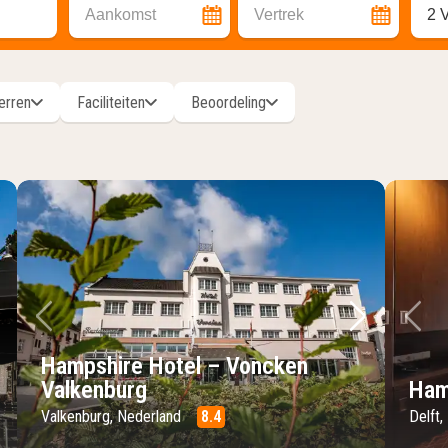
Aankomst
Vertrek
2 
erren
Faciliteiten
Beoordeling
lgende foto
Vorige foto
Volgende 
Vo
Hampshire Hotel – Voncken
Valkenburg
Ham
Valkenburg, Nederland
8.4
Delft