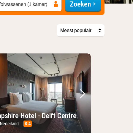
Zoeken
Volwassenen (1 kamer)
sorteer op
foto
rige foto
Volgende foto
pshire Hotel - Delft Centre
, Nederland
8.4