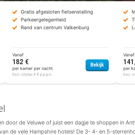
Gratis afgesloten fietsenstalling
M
Parkeergelegenheid
T
Rand van centrum Valkenburg
L
Vanaf
Vanaf
182 €
141
pshire Hotel - 's Gravenhof Zutphen
Hampshire Ho
Bekijk
per kamer per nacht
per k
Excl. citytax 4 € p.p.p.n.
Excl. c
el
n door de Veluwe of juist een dagje te shoppen in An
van de vele Hampshire hotels! De 3- 4- en 5-sterrenho