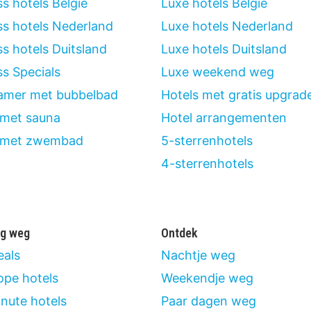
s hotels België
Luxe hotels België
ss hotels Nederland
Luxe hotels Nederland
s hotels Duitsland
Luxe hotels Duitsland
ss Specials
Luxe weekend weg
amer met bubbelbad
Hotels met gratis upgrad
 met sauna
Hotel arrangementen
 met zwembad
5-sterrenhotels
4-sterrenhotels
ig weg
Ontdek
eals
Nachtje weg
pe hotels
Weekendje weg
inute hotels
Paar dagen weg