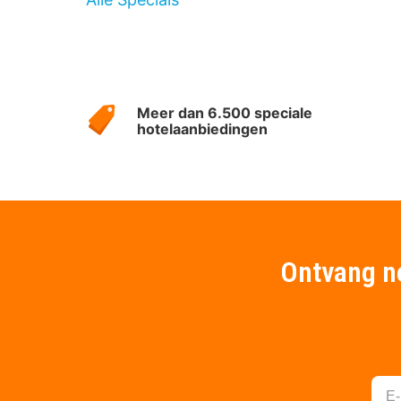
Over
HotelSpecials
Meer dan 6.500 speciale
hotelaanbiedingen
Ontvang ne