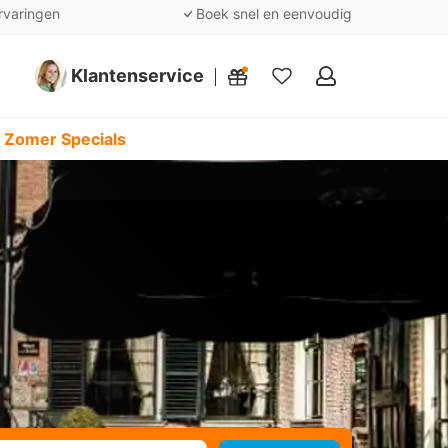
rvaringen
Boek snel en eenvoudig
Klantenservice
Mijn
favorieten
 Zomer Specials