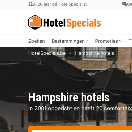
Al 20 jaar dé HotelSpecialist
Ga
Zoeken
Bestemmingen
Promoties
T
HotelSpecials.be
Hampshire hotels
Hampshire hotels
In 2001 opgericht en heeft 20 comfortaba